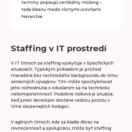
termíny popisujú vertikálny mobing –
teda šikanu medzi rôznymi úrovňami
hierarchie.
Staffing v IT prostredí
V IT tímoch sa staffing vyskytuje v špecifických
situáciách. Typickým príkladom je príchod
manažéra bez technického backgroundu do tímu
seniorných vývojárov. Tím môže spochybňovať
jeho rozhodnutia s odvolaním sa na technickú
nekompetentnosť. Podobne riziková je situácia,
keď junior developer dostane vedúcu pozíciu v
tíme skúsenejších kolegov.
V agilných tímoch, kde sa kladie dôraz na
rovnocennosť a spoluprácu, môže byť staffing