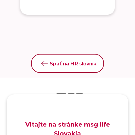
Späť na HR slovník
SK
/
EN
/
DE
Vitajte na stránke msg life
Slovakia