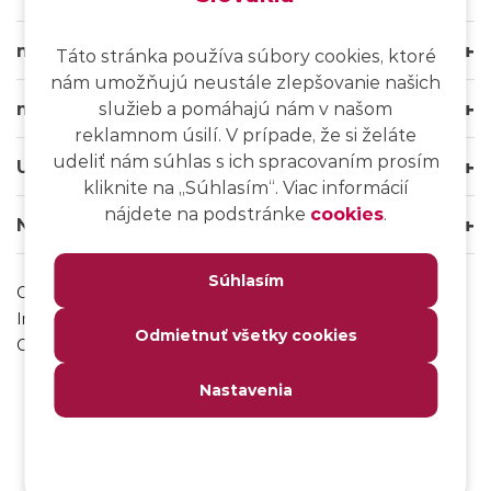
msg life Slovakia
Táto stránka používa súbory cookies, ktoré
nám umožňujú neustále zlepšovanie našich
msg life Group
služieb a pomáhajú nám v našom
reklamnom úsilí. V prípade, že si želáte
udeliť nám súhlas s ich spracovaním prosím
Užitočné odkazy
kliknite na ,,Súhlasím“. Viac informácií
nájdete na podstránke
cookies
.
Naše weby
Súhlasím
Ochrana osobných údajov
Impressum
Odmietnuť všetky cookies
Odhlásenie sa z msg IT komunity
Nastavenia