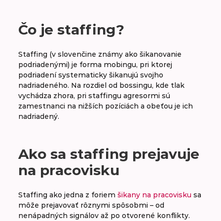
A
B
C
D
E
F
G
H
Čo je staffing?
CH
I
J
K
L
M
N
O
Staffing (v slovenčine známy ako šikanovanie
podriadenými) je forma mobingu, pri ktorej
P
R
S
Š
T
U
V
W
podriadení systematicky šikanujú svojho
nadriadeného. Na rozdiel od bossingu, kde tlak
vychádza zhora, pri staffingu agresormi sú
zamestnanci na nižších pozíciách a obeťou je ich
Sabatikal
nadriadený.
Skill matrix
Ako sa staffing prejavuje
Sociogram
na pracovisku
Staffing
Staffing ako jedna z foriem
šikany na pracovisku
sa
môže prejavovať rôznymi spôsobmi – od
nenápadných signálov až po otvorené konflikty.