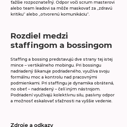
ťažšie rozpoznateľný. Odpor voči scrum masterovi
alebo team leadovi sa môže maskovať za „zdravú
kritiku“ alebo „otvorenú komunikáciu“.
Rozdiel medzi
staffingom a bossingom
Staffing a bossing predstavujú dve strany tej istej
mince – vertikálneho mobingu. Pri bossingu
nadriadený šikanuje podriadeného, využíva svoju
formálnu moc a kontrolu nad pracovnými
podmienkami. Pri staffingu je dynamika obrátená,
no obeť – nadriadený – čelí iným nástrojom.
Podriadení využívajú kolektívnu silu, pasívny odpor
a možnosť eskalovať sťažnosti na vyššie vedenie.
Zdroje a odkazy