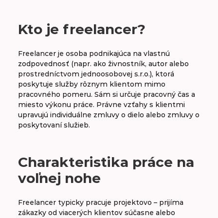
A
B
C
D
E
F
G
H
Kto je freelancer?
CH
I
J
K
L
M
N
O
Freelancer je osoba podnikajúca na vlastnú
zodpovednosť (napr. ako živnostník, autor alebo
P
R
S
Š
T
U
V
W
prostredníctvom jednoosobovej s.r.o.), ktorá
poskytuje služby rôznym klientom mimo
pracovného pomeru. Sám si určuje pracovný čas a
miesto výkonu práce. Právne vzťahy s klientmi
Fluktuácia
upravujú individuálne zmluvy o dielo alebo zmluvy o
poskytovaní služieb.
Freelancer
FTE
Charakteristika práce na
voľnej nohe
Freelancer typicky pracuje projektovo – prijíma
zákazky od viacerých klientov súčasne alebo