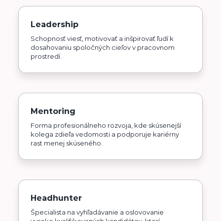
Leadership
Schopnosť viesť, motivovať a inšpirovať ľudí k
dosahovaniu spoločných cieľov v pracovnom
prostredí.
Mentoring
Forma profesionálneho rozvoja, kde skúsenejší
kolega zdieľa vedomosti a podporuje kariérny
rast menej skúseného.
Headhunter
Špecialista na vyhľadávanie a oslovovanie
vysoko kvalifikovaných kandidátov, ktorí