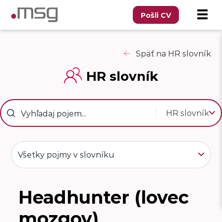
Pošli CV
Späť na HR slovník
HR slovník
HR slovník
Všetky pojmy v slovníku
Headhunter (lovec
H
mozgov)