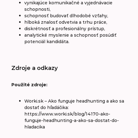
vynikajúce komunikačné a vyjednávacie
schopnosti,
schopnosť budovať dlhodobé vzťahy,
hlboká znalosť odvetvia a trhu práce,
diskrétnosť a profesionálny prístup,
analytické myslenie a schopnosť posúdiť
potenciál kandidáta.
Zdroje a odkazy
Použité zdroje:
Worki.sk – Ako funguje headhunting a ako sa
dostať do hľadáčika:
https://www.worki.sk/blog/14170-ako-
funguje-headhunting-a-ako-sa-dostat-do-
hladacika