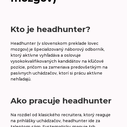
A
B
C
D
E
F
G
H
CH
I
J
K
L
M
N
O
Kto je headhunter?
P
R
S
Š
T
U
V
W
Headhunter (v slovenskom preklade lovec
mozgov) je špecializovaný náborový odborník,
ktorý aktívne vyhľadáva a oslovuje
vysokokvalifikovaných kandidátov na kľúčové
Headhunter
pozície, pričom sa zameriava predovšetkým na
pasívnych uchádzačov, ktorí si prácu aktívne
HR – Human Resources
nehľadajú.
Ako pracuje headhunter
Na rozdiel od klasického recruitera, ktorý reaguje
na prihlášky uchádzačov, headhunter ide za
talentom sám. Systematicky mapuje trh,