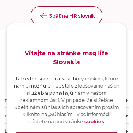
Späť na HR slovník
Vitajte na stránke msg life
Slovakia
SK
/
EN
/
DE
Táto stránka používa súbory cookies, ktoré
nám umožňujú neustále zlepšovanie našich
služieb a pomáhajú nám v našom
msg life Slovakia
reklamnom úsilí. V prípade, že si želáte
udeliť nám súhlas s ich spracovaním prosím
kliknite na ,,Súhlasím“. Viac informácií
msg life Group
nájdete na podstránke
cookies
.
Užitočné odkazy