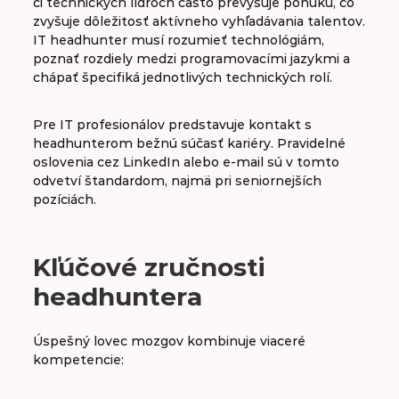
či technických lídroch často prevyšuje ponuku, čo
zvyšuje dôležitosť aktívneho vyhľadávania talentov.
IT headhunter musí rozumieť technológiám,
poznať rozdiely medzi programovacími jazykmi a
chápať špecifiká jednotlivých technických rolí.
Pre IT profesionálov predstavuje kontakt s
headhunterom bežnú súčasť kariéry. Pravidelné
oslovenia cez LinkedIn alebo e-mail sú v tomto
odvetví štandardom, najmä pri seniornejších
pozíciách.
Kľúčové zručnosti
headhuntera
Úspešný lovec mozgov kombinuje viaceré
kompetencie: