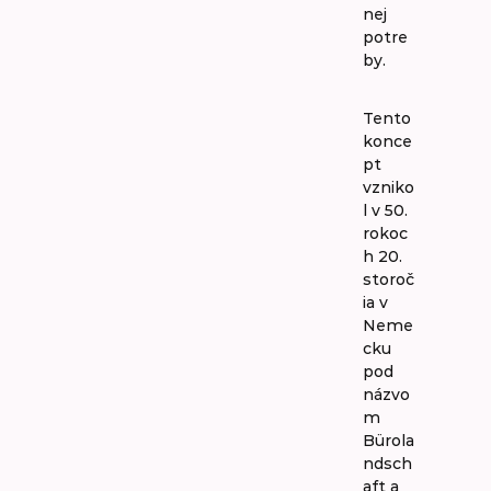
nej
potre
by.
Tento
konce
pt
vzniko
l v 50.
rokoc
h 20.
storoč
ia v
Neme
cku
pod
názvo
m
Bürola
ndsch
aft a