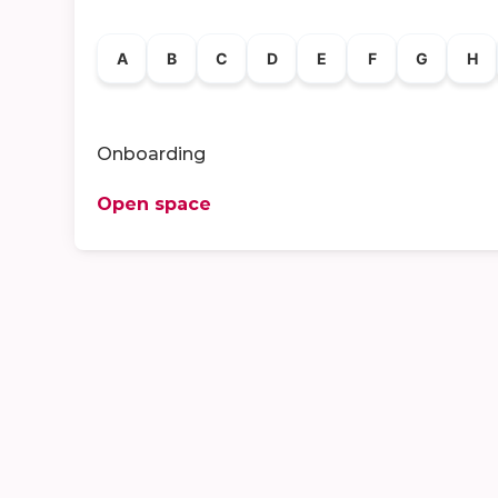
A
B
C
D
E
F
G
H
Onboarding
Open space