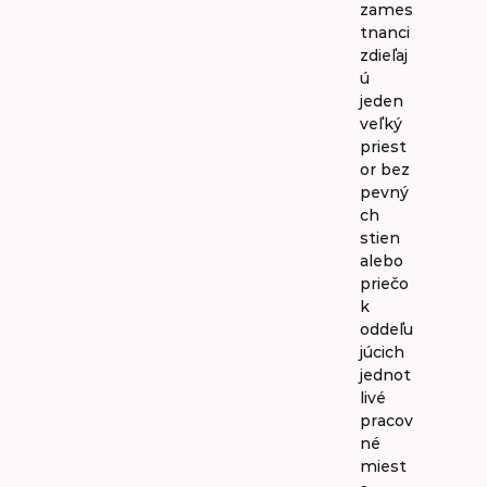
zames
tnanci
zdieľaj
ú
jeden
veľký
priest
or bez
pevný
ch
stien
alebo
priečo
k
oddeľu
júcich
jednot
livé
pracov
né
miest