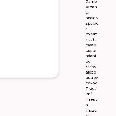
Zame
stnan
ci
sedia v
spoloč
nej
miest
nosti,
často
uspori
adaní
do
radov
alebo
ostrov
čekov.
Praco
vné
miest
a
môžu
byť