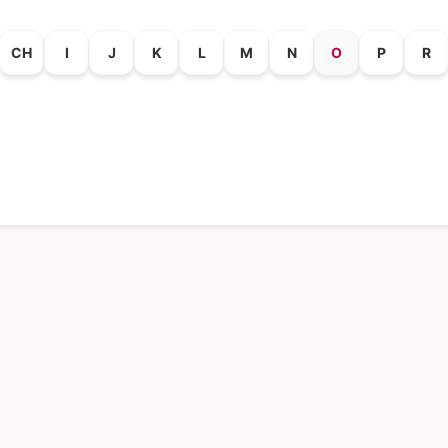
CH
I
J
K
L
M
N
O
P
R