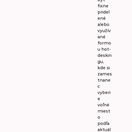
fixne
pridel
ené
alebo
využív
ané
formo
u hot-
deskin
gu,
kde si
zames
tnane
c
vyberi
e
voľné
miest
o
podľa
aktuál