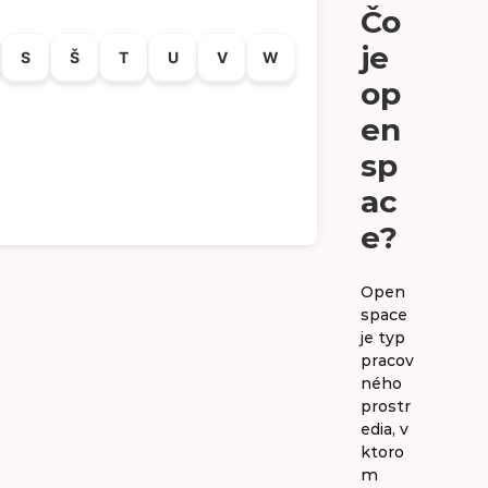
Čo
je
S
Š
T
U
V
W
op
en
sp
ac
e?
Open
space
je typ
pracov
ného
prostr
edia, v
ktoro
m