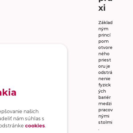
xi
Základ
ným
princí
pom
otvore
ného
priest
oru je
odstrá
nenie
fyzick
akia
ých
bariér
medzi
pracov
epšovanie našich
nými
udeliť nám súhlas s
stolmi
 podstránke
cookies
.
.