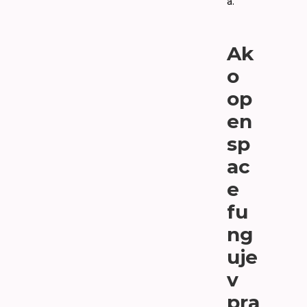
a.
Ak
o
op
en
sp
ac
e
fu
ng
uje
v
pra