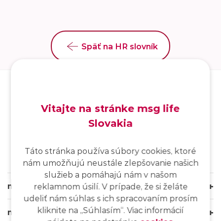
Späť na HR slovník
Vitajte na stránke msg life
Slovakia
SK
/
EN
/
DE
Táto stránka používa súbory cookies, ktoré
nám umožňujú neustále zlepšovanie našich
služieb a pomáhajú nám v našom
msg life Slovakia
reklamnom úsilí. V prípade, že si želáte
udeliť nám súhlas s ich spracovaním prosím
kliknite na ,,Súhlasím“. Viac informácií
msg life Group