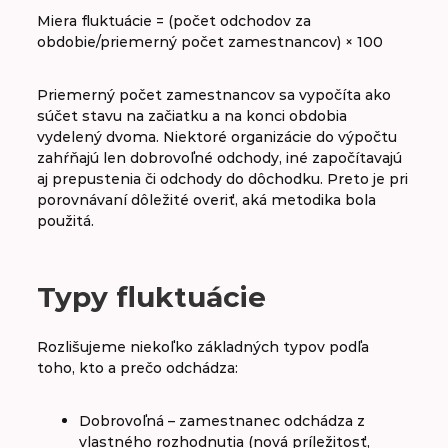
Miera fluktuácie = (počet odchodov za
obdobie/priemerný počet zamestnancov) × 100
Priemerný počet zamestnancov sa vypočíta ako
súčet stavu na začiatku a na konci obdobia
vydelený dvoma. Niektoré organizácie do výpočtu
zahŕňajú len dobrovoľné odchody, iné započítavajú
aj prepustenia či odchody do dôchodku. Preto je pri
porovnávaní dôležité overiť, aká metodika bola
použitá.
Typy fluktuácie
Rozlišujeme niekoľko základných typov podľa
toho, kto a prečo odchádza:
Dobrovoľná – zamestnanec odchádza z
vlastného rozhodnutia (nová príležitosť,