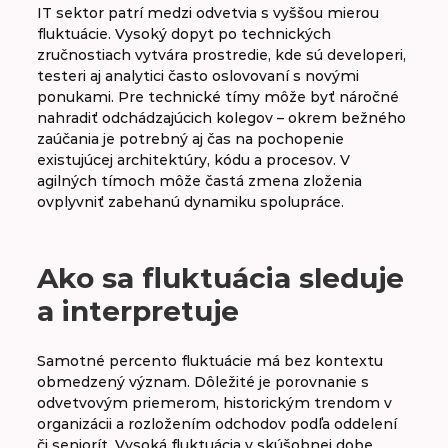
IT sektor patrí medzi odvetvia s vyššou mierou
fluktuácie. Vysoký dopyt po technických
zručnostiach vytvára prostredie, kde sú developeri,
testeri aj analytici často oslovovaní s novými
ponukami. Pre technické tímy môže byť náročné
nahradiť odchádzajúcich kolegov – okrem bežného
zaúčania je potrebný aj čas na pochopenie
existujúcej architektúry, kódu a procesov. V
agilných tímoch môže častá zmena zloženia
ovplyvniť zabehanú dynamiku spolupráce.
Ako sa fluktuácia sleduje
a interpretuje
Samotné percento fluktuácie má bez kontextu
obmedzený význam. Dôležité je porovnanie s
odvetvovým priemerom, historickým trendom v
organizácii a rozložením odchodov podľa oddelení
či seniorít. Vysoká fluktuácia v skúšobnej dobe