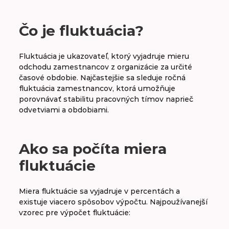
A
B
C
D
E
F
G
H
Čo je fluktuácia?
CH
I
J
K
L
M
N
O
Fluktuácia je ukazovateľ, ktorý vyjadruje mieru
odchodu zamestnancov z organizácie za určité
P
R
S
Š
T
U
V
W
časové obdobie. Najčastejšie sa sleduje ročná
fluktuácia zamestnancov, ktorá umožňuje
porovnávať stabilitu pracovných tímov naprieč
odvetviami a obdobiami.
Fluktuácia
Freelancer
Ako sa počíta miera
FTE
fluktuácie
Miera fluktuácie sa vyjadruje v percentách a
existuje viacero spôsobov výpočtu. Najpoužívanejší
vzorec pre výpočet fluktuácie: