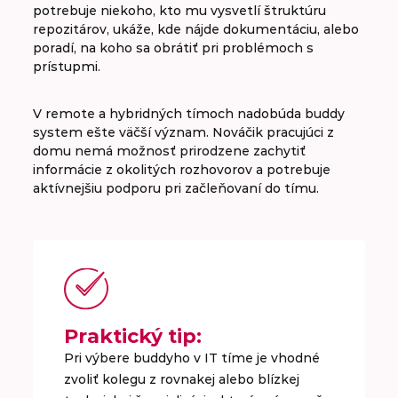
potrebuje niekoho, kto mu vysvetlí štruktúru
repozitárov, ukáže, kde nájde dokumentáciu, alebo
poradí, na koho sa obrátiť pri problémoch s
prístupmi.
V remote a hybridných tímoch nadobúda buddy
system ešte väčší význam. Nováčik pracujúci z
domu nemá možnosť prirodzene zachytiť
informácie z okolitých rozhovorov a potrebuje
aktívnejšiu podporu pri začleňovaní do tímu.
Praktický tip:
Pri výbere buddyho v IT tíme je vhodné
zvoliť kolegu z rovnakej alebo blízkej