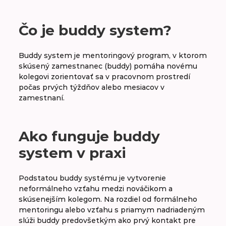
A
B
C
D
E
F
G
H
Čo je buddy system?
CH
I
J
K
L
M
N
O
Buddy system je mentoringový program, v ktorom
skúsený zamestnanec (buddy) pomáha novému
P
R
S
Š
T
U
V
W
kolegovi zorientovať sa v pracovnom prostredí
počas prvých týždňov alebo mesiacov v
zamestnaní.
Baby boomer
Ako funguje buddy
Big five
system v praxi
Bossing
Brain drain
Podstatou buddy systému je vytvorenie
neformálneho vzťahu medzi nováčikom a
skúsenejším kolegom. Na rozdiel od formálneho
Buddy system
mentoringu alebo vzťahu s priamym nadriadeným
slúži buddy predovšetkým ako prvý kontakt pre