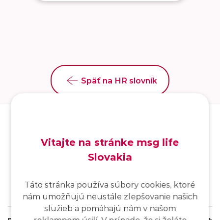
Späť na HR slovník
Vitajte na stránke msg life
Slovakia
SK
/
EN
/
DE
Táto stránka používa súbory cookies, ktoré
nám umožňujú neustále zlepšovanie našich
služieb a pomáhajú nám v našom
msg life Slovakia
reklamnom úsilí. V prípade, že si želáte