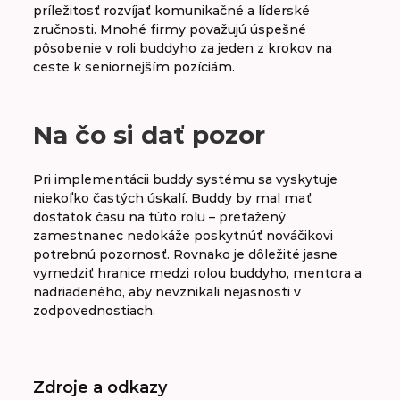
príležitosť rozvíjať komunikačné a líderské
zručnosti. Mnohé firmy považujú úspešné
pôsobenie v roli buddyho za jeden z krokov na
ceste k seniornejším pozíciám.
Na čo si dať pozor
Pri implementácii buddy systému sa vyskytuje
niekoľko častých úskalí. Buddy by mal mať
dostatok času na túto rolu – preťažený
zamestnanec nedokáže poskytnúť nováčikovi
potrebnú pozornosť. Rovnako je dôležité jasne
vymedziť hranice medzi rolou buddyho, mentora a
nadriadeného, aby nevznikali nejasnosti v
zodpovednostiach.
Zdroje a odkazy