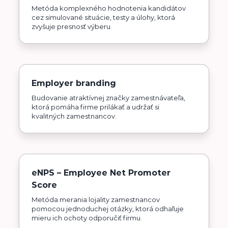
Metóda komplexného hodnotenia kandidátov
cez simulované situácie, testy a úlohy, ktorá
zvyšuje presnosť výberu.
Employer branding
Budovanie atraktívnej značky zamestnávateľa,
ktorá pomáha firme prilákať a udržať si
kvalitných zamestnancov.
eNPS – Employee Net Promoter
Score
Metóda merania lojality zamestnancov
pomocou jednoduchej otázky, ktorá odhaľuje
mieru ich ochoty odporučiť firmu.