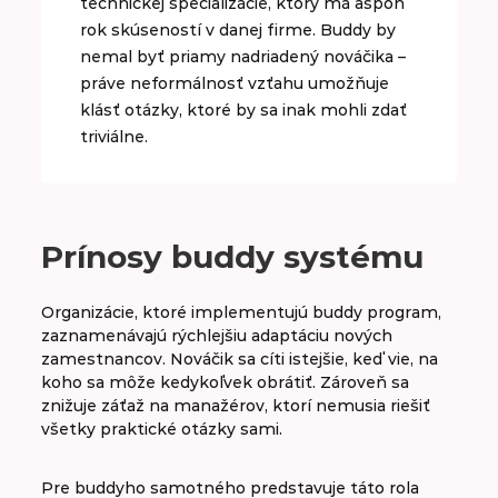
technickej špecializácie, ktorý má aspoň
rok skúseností v danej firme. Buddy by
nemal byť priamy nadriadený nováčika –
práve neformálnosť vzťahu umožňuje
klásť otázky, ktoré by sa inak mohli zdať
triviálne.
Prínosy buddy systému
Organizácie, ktoré implementujú buddy program,
zaznamenávajú rýchlejšiu adaptáciu nových
zamestnancov. Nováčik sa cíti istejšie, keď vie, na
koho sa môže kedykoľvek obrátiť. Zároveň sa
znižuje záťaž na manažérov, ktorí nemusia riešiť
všetky praktické otázky sami.
Pre buddyho samotného predstavuje táto rola