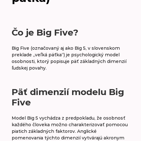
A
B
C
D
E
F
G
H
CH
I
J
K
L
M
N
O
Čo je Big Five?
P
R
S
Š
T
U
V
W
Big Five (označovaný aj ako Big 5, v slovenskom
preklade „veľká päťka“) je psychologický model
osobnosti, ktorý popisuje päť základných dimenzií
ľudskej povahy.
Baby boomer
Big five
Päť dimenzií modelu Big
Bossing
Five
Brain drain
Model Big 5 vychádza z predpokladu, že osobnosť
každého človeka možno charakterizovať pomocou
Buddy system
piatich základných faktorov. Anglické
pomenovania týchto dimenzií vytvárajú akronym