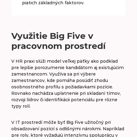
piatich základných faktorov.
Využitie Big Five v
pracovnom prostredí
V HR praxi slúži model veľkej päťky ako podklad
pre lepšie porozumenie kandidátom aj existujúcim
zamestnancom. Využíva sa pri výbere
zamestnancov, kde pomáha posúdiť zhodu
osobnostného profilu s požiadavkami pozície.
Rovnako nachádza uplatnenie pri skladaní tímov,
rozvoji lídrov či identifikácii potenciálu pre rôzne
typy rolí.
V IT prostredí môže byť Big Five užitočný pri
obsadzovaní pozícií s odlišnými nárokmi. Napríklad
pre roly, ktoré vyžadujú intenzívnu spoluprácu v