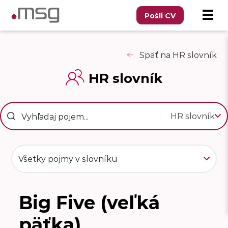
Pošli CV
Späť na HR slovník
HR slovník
HR slovník
Všetky pojmy v slovníku
Big Five (veľká
B
päťka)