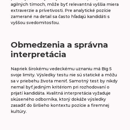
agilných tímoch, môže byť relevantná vyššia miera
extraverzie a prívetivosti. Pre analytické pozície
zamerané na detail sa často hľadajú kandidáti s
vyššou svedomitosťou.
Obmedzenia a správna
interpretácia
Napriek širokému vedeckému uznaniu má Big 5
svoje limity. Výsledky testu nie sú statické a môžu
sa v priebehu života meniť. Samotný test by nikdy
nemal byť jediným kritériom pri rozhodovaní o
prijatí kandidáta. Kvalitná interpretácia vyžaduje
skúseného odborníka, ktorý dokáže výsledky
zasadiť do širšieho kontextu pozície a firemnej
kultúry.