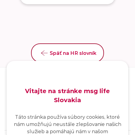
Späť na HR slovník
Vitajte na stránke msg life
Slovakia
SK
/
EN
/
DE
Táto stránka používa súbory cookies, ktoré
nám umožňujú neustále zlepšovanie našich
služieb a pomáhajú nám v našom