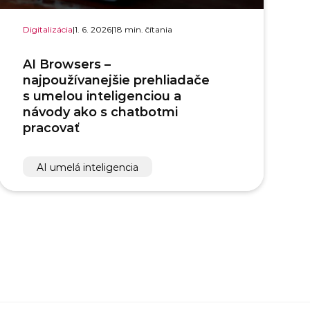
Digitalizácia
|
1. 6. 2026
|
18 min. čítania
AI Browsers –
najpoužívanejšie prehliadače
s umelou inteligenciou a
návody ako s chatbotmi
pracovať
AI umelá inteligencia