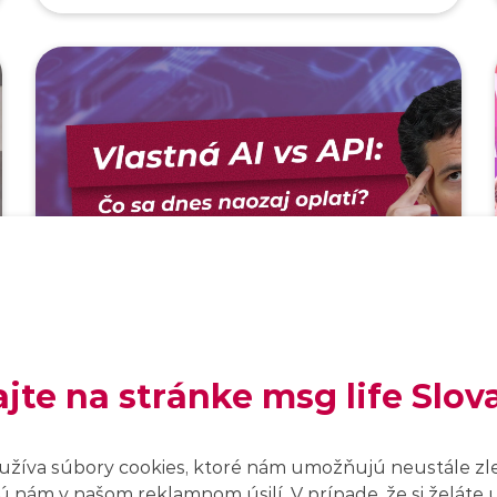
ajte na stránke msg life Slov
Digitalizácia
|
25. 6. 2026
|
10 min. čítania
užíva súbory cookies, ktoré nám umožňujú neustále zl
Vlastná AI vs API: Kedy sa
 nám v našom reklamnom úsilí. V prípade, že si želáte 