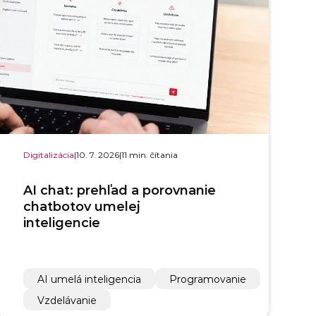
Digitalizácia
|
10. 7. 2026
|
11 min. čítania
AI chat: prehľad a porovnanie
chatbotov umelej
inteligencie
AI umelá inteligencia
Programovanie
Vzdelávanie