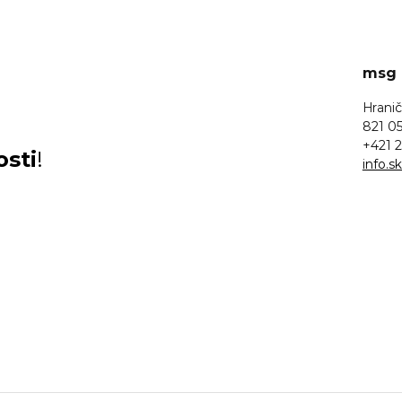
msg l
Hranič
821 05
+421 2
osti
!
info.