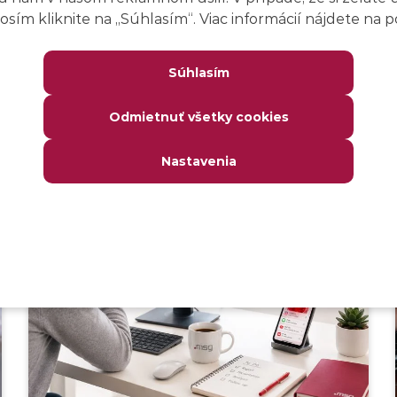
oplatí lokálny model?
sím kliknite na ,,Súhlasím“. Viac informácií nájdete na
Súhlasím
AI umelá inteligencia
Odmietnuť všetky cookies
Nastavenia