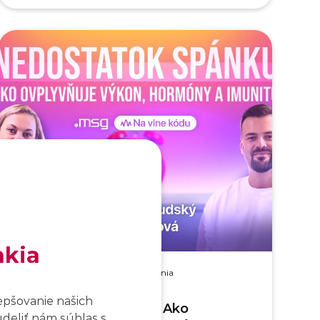
akia
Podcasty
|
22. 6. 2026
|
54 min. čítania
epšovanie našich
Nedostatok spánku: Ako
udeliť nám súhlas s