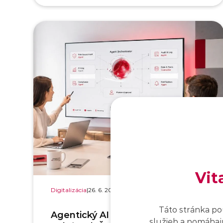
Vit
Digitalizácia
|
26. 6. 2026
|
19 min. čítania
Táto stránka po
Agentický AI systém v
služieb a pomáhajú