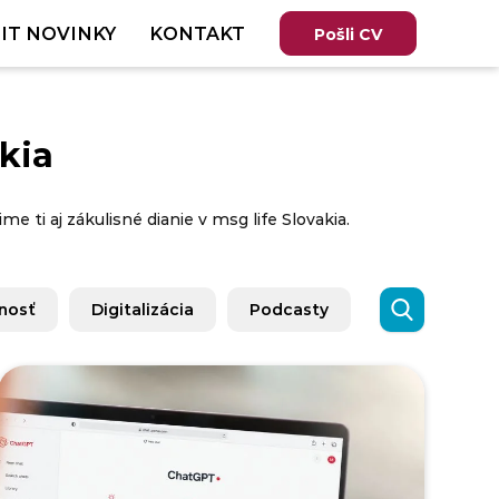
IT NOVINKY
KONTAKT
Pošli CV
kia
e ti aj zákulisné dianie v msg life Slovakia.
nosť
Digitalizácia
Podcasty