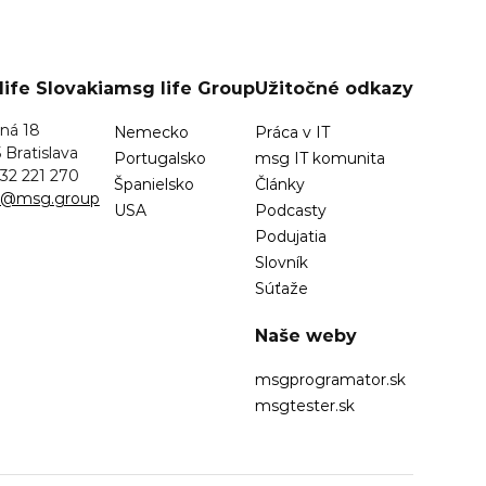
ife Slovakia
msg life Group
Užitočné odkazy
ná 18
Nemecko
Práca v IT
 Bratislava
Portugalsko
msg IT komunita
32 221 270
Španielsko
Články
sk@msg.group
USA
Podcasty
Podujatia
Slovník
Súťaže
Naše weby
msgprogramator.sk
msgtester.sk