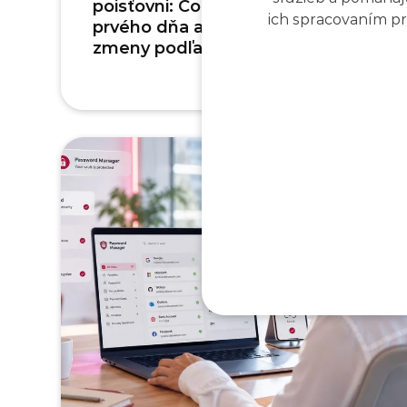
poisťovni: Čo navrhnúť od
ich spracovaním pro
prvého dňa a ako riadiť
zmeny podľa AI Act