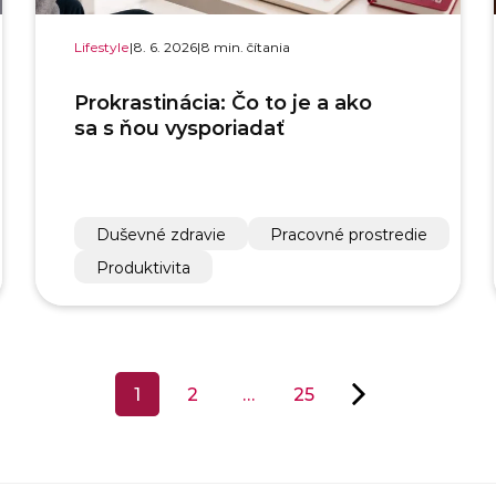
Lifestyle
|
8. 6. 2026
|
8 min. čítania
Prokrastinácia: Čo to je a ako
sa s ňou vysporiadať
Duševné zdravie
Pracovné prostredie
Produktivita
1
2
…
25