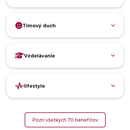
Tímový duch
Vzdelávanie
lifestyle
Pozri všetkých 70 benefitov