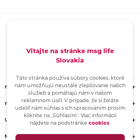
SK
/
EN
/
DE
Vitajte na stránke msg life
Slovakia
Táto stránka používa súbory cookies, ktoré
nám umožňujú neustále zlepšovanie našich
msg life Slovakia
služieb a pomáhajú nám v našom
reklamnom úsilí. V prípade, že si želáte
msg life Group
udeliť nám súhlas s ich spracovaním prosím
kliknite na ,,Súhlasím“. Viac informácií
Užitočné odkazy
nájdete na podstránke
cookies
.
Naše weby