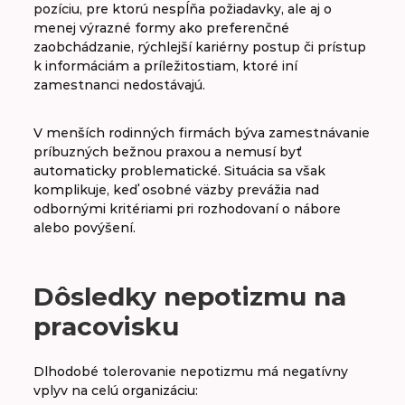
pozíciu, pre ktorú nespĺňa požiadavky, ale aj o
menej výrazné formy ako preferenčné
zaobchádzanie, rýchlejší kariérny postup či prístup
k informáciám a príležitostiam, ktoré iní
zamestnanci nedostávajú.
V menších rodinných firmách býva zamestnávanie
príbuzných bežnou praxou a nemusí byť
automaticky problematické. Situácia sa však
komplikuje, keď osobné väzby prevážia nad
odbornými kritériami pri rozhodovaní o nábore
alebo povýšení.
Dôsledky nepotizmu na
pracovisku
Dlhodobé tolerovanie nepotizmu má negatívny
vplyv na celú organizáciu: