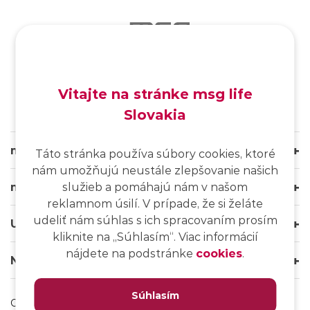
SK
/
EN
/
DE
Vitajte na stránke msg life
Slovakia
msg life Slovakia
Táto stránka používa súbory cookies, ktoré
nám umožňujú neustále zlepšovanie našich
msg life Group
služieb a pomáhajú nám v našom
reklamnom úsilí. V prípade, že si želáte
udeliť nám súhlas s ich spracovaním prosím
Užitočné odkazy
kliknite na ,,Súhlasím“. Viac informácií
nájdete na podstránke
cookies
.
Naše weby
Súhlasím
Ochrana osobných údajov