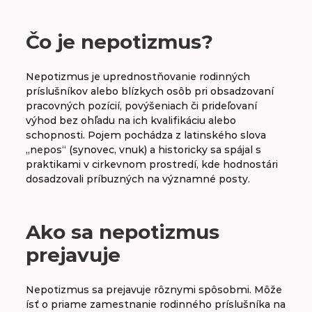
A
B
C
D
E
F
G
H
Čo je nepotizmus?
CH
I
J
K
L
M
N
O
Nepotizmus je uprednostňovanie rodinných
príslušníkov alebo blízkych osôb pri obsadzovaní
P
R
S
Š
T
U
V
W
pracovných pozícií, povýšeniach či prideľovaní
výhod bez ohľadu na ich kvalifikáciu alebo
schopnosti. Pojem pochádza z latinského slova
„nepos“ (synovec, vnuk) a historicky sa spájal s
Nepotizmus
praktikami v cirkevnom prostredí, kde hodnostári
dosadzovali príbuzných na významné posty.
Networking
Ako sa nepotizmus
prejavuje
Nepotizmus sa prejavuje rôznymi spôsobmi. Môže
ísť o priame zamestnanie rodinného príslušníka na