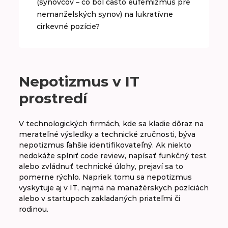
(synovcov – čo bol často eufemizmus pre
nemanželských synov) na lukratívne
cirkevné pozície?
Nepotizmus v IT
prostredí
V technologických firmách, kde sa kladie dôraz na
merateľné výsledky a technické zručnosti, býva
nepotizmus ľahšie identifikovateľný. Ak niekto
nedokáže splniť code review, napísať funkčný test
alebo zvládnuť technické úlohy, prejaví sa to
pomerne rýchlo. Napriek tomu sa nepotizmus
vyskytuje aj v IT, najmä na manažérskych pozíciách
alebo v startupoch zakladaných priateľmi či
rodinou.