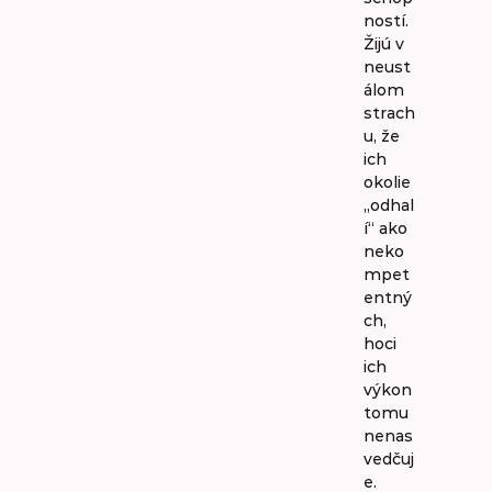
ností.
Žijú v
neust
álom
strach
u, že
ich
okolie
„odhal
í“ ako
neko
mpet
entný
ch,
hoci
ich
výkon
tomu
nenas
vedčuj
e.