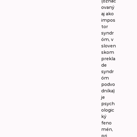
(označ
ovaný
aj ako
impos
tor
syndr
óm, v
sloven
skom
prekla
de
syndr
óm
podvo
dníka)
je
psych
ologic
ký
feno
mén,
pri