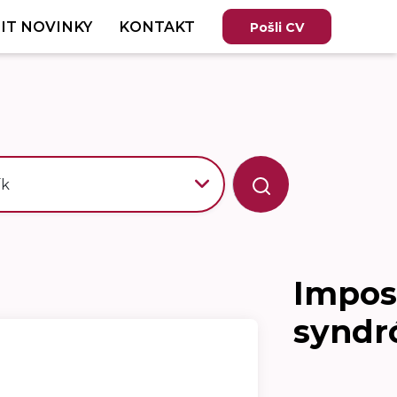
IT NOVINKY
KONTAKT
Pošli CV
ík
Impos
synd