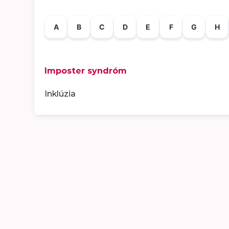
A
B
C
D
E
F
G
H
Imposter syndróm
Inklúzia