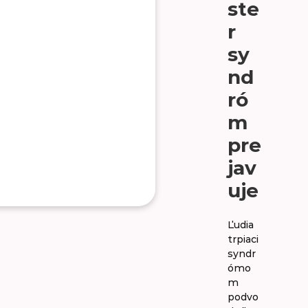
ste
r
sy
nd
ró
m
pre
jav
uje
Ľudia
trpiaci
syndr
ómo
m
podvo