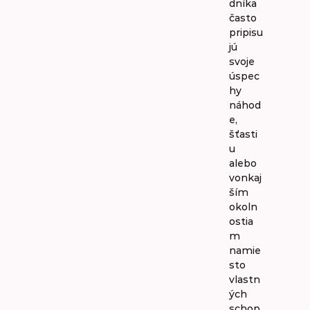
dníka
často
pripisu
jú
svoje
úspec
hy
náhod
e,
šťasti
u
alebo
vonkaj
ším
okoln
ostia
m
namie
sto
vlastn
ých
schop