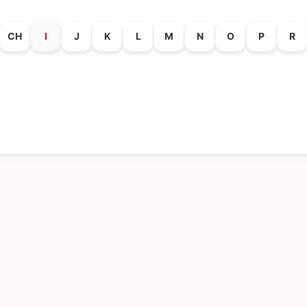
CH
I
J
K
L
M
N
O
P
R