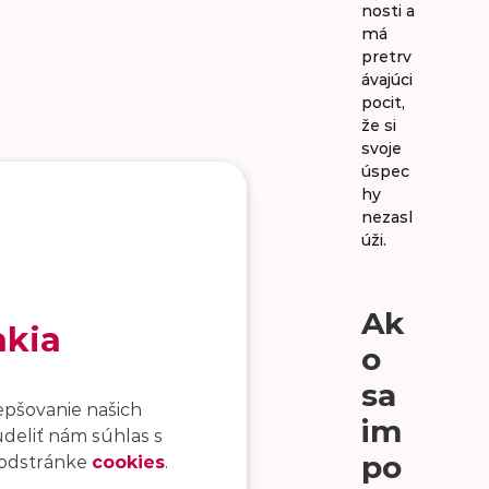
nosti a
má
pretrv
ávajúci
pocit,
že si
svoje
úspec
hy
nezasl
úži.
Ak
akia
o
sa
epšovanie našich
im
udeliť nám súhlas s
po
 podstránke
cookies
.