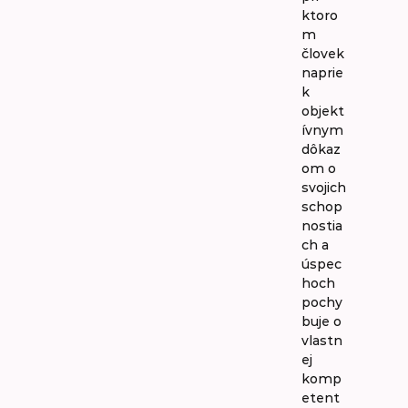
ktoro
m
človek
naprie
k
objekt
ívnym
dôkaz
om o
svojich
schop
nostia
ch a
úspec
hoch
pochy
buje o
vlastn
ej
komp
etent