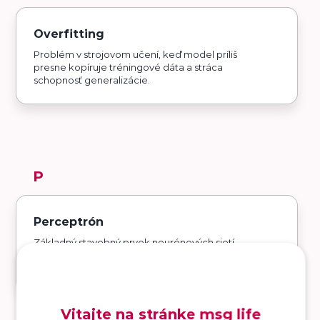
Overfitting
Problém v strojovom učení, keď model príliš
presne kopíruje tréningové dáta a stráca
schopnosť generalizácie.
P
Perceptrón
Základný stavebný prvok neurónových sietí,
matematický model inšpirovaný biologickým
neurónom pre klasifikáciu dát.
Vitajte na stránke msg life