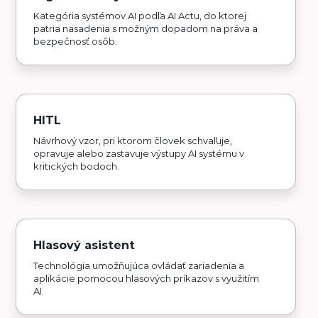
Kategória systémov AI podľa AI Actu, do ktorej
patria nasadenia s možným dopadom na práva a
bezpečnosť osôb.
HITL
Návrhový vzor, pri ktorom človek schvaľuje,
opravuje alebo zastavuje výstupy AI systému v
kritických bodoch.
Hlasový asistent
Technológia umožňujúca ovládať zariadenia a
aplikácie pomocou hlasových príkazov s využitím
AI.