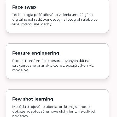
Face swap
Technológia počítačového videnia umožňujúca
digitálne nahradiť tvár osoby na fotografii alebo vo
videu tvárou inej osoby.
Feature engineering
Proces transformácie nespracovaných dát na
štruktúrované príznaky, ktoré zlepšujú výkon ML
modelov.
Few shot learning
Metóda strojového učenia, pri ktorej sa model
dokáže adaptovať na nové úlohy len z niekoľkých
príkladov.