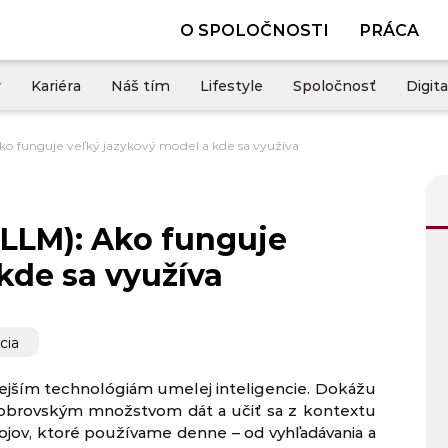
O SPOLOČNOSTI
PRÁCA
y
Kariéra
Náš tím
Lifestyle
Spoločnosť
Digita
o funguje veľký jazykový model a kde sa využíva
LLM): Ako funguje
kde sa využíva
cia
ejším technológiám umelej inteligencie. Dokážu
 obrovským množstvom dát a učiť sa z kontextu
ojov, ktoré používame denne – od vyhľadávania a