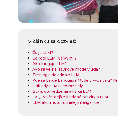
V článku sa dozvieš:
Čo je LLM?
Čo robí LLM „veľkým“?
Ako funguje LLM?
Ako sa veľké jazykové modely učia?
Tréning a doladenie LLM
Kde sa Large Language Modely využívajú? Prí
Príklady LLM a ich rozdiely
Etika, obmedzenia a riziká LLM
FAQ: Najčastejšie kladené otázky o LLM
LLM ako motor umelej inteligencie