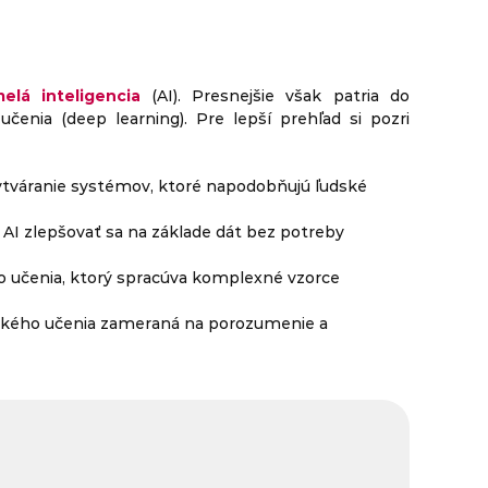
elá inteligencia
(AI). Presnejšie však patria do
čenia (deep learning). Pre lepší prehľad si pozri
vytváranie systémov, ktoré napodobňujú ľudské
 AI zlepšovať sa na základe dát bez potreby
ho učenia, ktorý spracúva komplexné vzorce
bokého učenia zameraná na porozumenie a