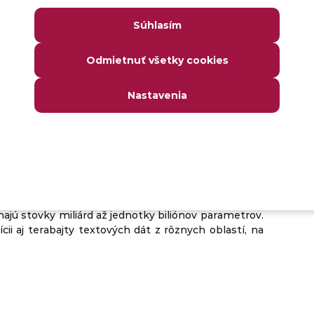
Súhlasím
množstvo schopností, ale aj preto, že disponuje
Odmietnuť všetky cookies
 dokáže efektívne využívať. Znamená to, že vie
Nastavenia
etrov a obrovské trénovacie dáta
. parametrov
, teda číselných hodnôt. Ich počet
znať a ako presne vie predpovedať ďalšie slovo či
jeho výstup plynulejší a presvedčivejší.
jú stovky miliárd až jednotky biliónov parametrov.
 aj terabajty textových dát z rôznych oblastí, na