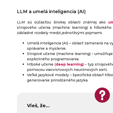
LLM a umelá inteligencia (AI)
LLM sú súčasťou širokej oblasti známej ako
um
strojového učenia (machine learning) a hlbokého u
základné rozdiely medzi jednotlivými pojmami:
Umelá inteligencia (AI) – oblasť zameraná na 
správanie a myslenie.
Strojové učenie (machine learning) – umožňuje
explicitného programovania.
Hlboké učenie (
deep learning
) – typ strojové
pomocou viacvrstvových neurónových sietí.
Veľké jazykové modely – špecifická oblasť hl
generovanie prirodzeného jazyka.
Vieš, že…