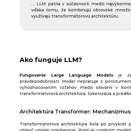
… LLM patria v súčasnosti medzi najvýkonnej
vďaka tomu, že kombinujú obrovské množstv
využívajú transformátorovú architektúru.
Ako funguje LLM?
Fungovanie Large Language Modelu
je zal
pravdepodobností. Model nepracuje s porozumen
vyhodnocovaním vzťahov medzi slovami v kont
transformátorová architektúra, tokenizácia a predik
Architektúra Transformer: Mechanizmus p
Transformátorová architektúra bola po prvýkrát 
oblasť umelej inteligencie. Pred jej vznikom mode