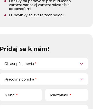
Otázky na pohovore pre budúceho
zamestnanca aj zamestnávateľa s
odpoveďami
IT novinky zo sveta technológií
Pridaj sa k nám!
Oblasť pôsobenia
Oblasť pôsobenia
*
Pracovná ponuka
Pracovná ponuka
*
Meno
*
Priezvisko
*