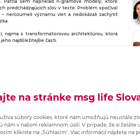
 Patria sem napríklad n-gramové modely, ktoré
ých predchádzajúcich slov v texte. Problém spočíval
– nerozumeli významu viet a nedokázali zachytiť
zka.
í, najmä s transformátorovou architektúrou, ktorá
eho najdôležitejšie časti.
istujú modely ako GPT (OpenAI) či Gemini (Google),
acovať s kontextom na úrovni celého rozhovoru.
 umelá inteligencia (GAI): Čo dokáže
ajte na stránke msg life Slov
je?
 funguje generatívna AI? Zisti, ako tvorí texty,
užíva súbory cookies, ktoré nám umožňujú neustále zl
u môžeš využiť v práci i v súkromí.
 nám v našom reklamnom úsilí. V prípade, že si želáte 
sím kliknite na ,,Súhlasím“. Viac informácií nájdete na