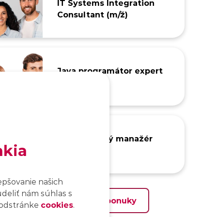
IT Systems Integration
Consultant (m/ž)
Java programátor expert
(m/ž)
IT projektový manažér
akia
junior (m/ž)
epšovanie našich
udeliť nám súhlas s
Zobraziť všetky ponuky
 podstránke
cookies
.