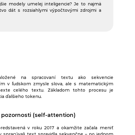
šie modely umelej inteligencie? Je to najmä
o dát s rozsiahlymi výpočtovými zdrojmi a
ožené na spracovaní textu ako sekvencie
ím v ľudskom zmysle slova, ale s matematickým
exte celého textu. Základom tohto procesu je
cia ďalšieho tokenu.
ozornosti (self-attention)
predstavená v roku 2017 a okamžite začala meniť
ly spracúvali text spravidla sekvenčne – po jednom