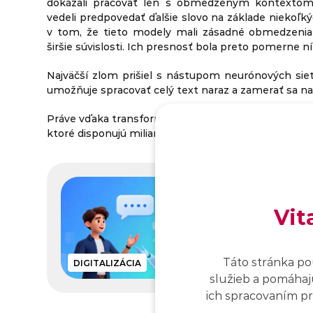
dokázali pracovať len s obmedzeným kontextom.
vedeli predpovedať ďalšie slovo na základe niekoľk
v tom, že tieto modely mali zásadné obmedzenia 
širšie súvislosti. Ich presnosť bola preto pomerne ní
Najväčší zlom prišiel s nástupom neurónových siet
umožňuje spracovať celý text naraz a zamerať sa na j
Práve vďaka transformátorovej architektúre dnes ex
ktoré disponujú miliardami parametrov a dokážu pr
Prečítaj si aj:
Generatívna
Vit
a ako fungu
Zaujíma ťa, ako
Táto stránka po
obrázky a ako j
DIGITALIZÁCIA
26 min.
služieb a pomáhajú
ich spracovaním pro