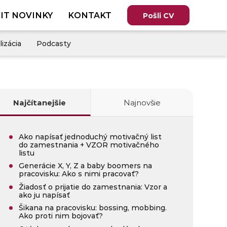
IT NOVINKY
KONTAKT
Pošli CV
lizácia
Podcasty
Najčítanejšie
Najnovšie
Ako napísať jednoduchý motivačný list
do zamestnania + VZOR motivačného
listu
Generácie X, Y, Z a baby boomers na
pracovisku: Ako s nimi pracovať?
Žiadosť o prijatie do zamestnania: Vzor a
ako ju napísať
Šikana na pracovisku: bossing, mobbing.
Ako proti nim bojovať?