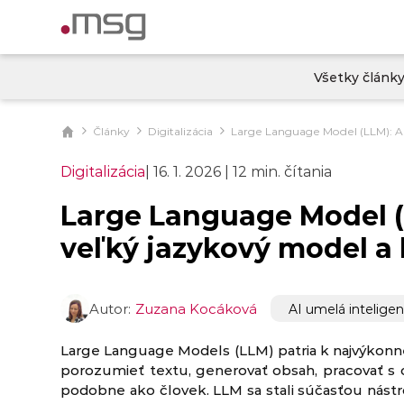
Všetky článk
Články
Digitalizácia
Large Language Model (LLM): Ak
Digitalizácia
|
16. 1. 2026
|
12 min. čítania
Large Language Model (
veľký jazykový model a 
Autor:
Zuzana Kocáková
AI umelá inteligen
Large Language Models (LLM) patria k najvýkonn
porozumieť textu, generovať obsah, pracovať s
podobne ako človek. LLM sa stali súčasťou nástr