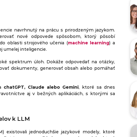
igencie navrhnutý na prácu s prirodzeným jazykom.
nerovať nové odpovede spôsobom, ktorý pôsobí
do oblasti strojového učenia (
machine learning
) a
j umelej inteligencie.
oké spektrum úloh. Dokáže odpovedať na otázky,
lyzovať dokumenty, generovať obsah alebo pomáhať
ia
chatGPT, Claude alebo Gemini
, ktoré sa dnes
ravotníctve aj v bežných aplikáciách, s ktorými sa
delov k LLM
 existovali jednoduchšie jazykové modely, ktoré