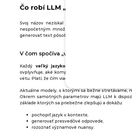
Čo robí LLM „veľkým“?
Svoj názov nezískal LLM len preto, že má veľké 
nespočetným množstvom dát a parametrov, ktoré
generovať text pôsobiaci prirodzene a súvislo.
V čom spočíva „veľkosť“: Miliardy param
Každý
veľký jazykový model pozostáva
z tzv
ovplyvňuje, aké komplexné vzťahy dokáže LLM rozpo
vetu. Platí, že čím viac parametrov model má, tým je 
Aktuálne modely, s ktorými sa bežne stretávame, ma
Okrem samotných parametrov majú LLM k dispozícii
základe ktorých sa priebežne zlepšujú a dokážu:
pochopiť jazyk v kontexte,
generovať presvedčivé odpovede,
rozoznať významové nuansy.