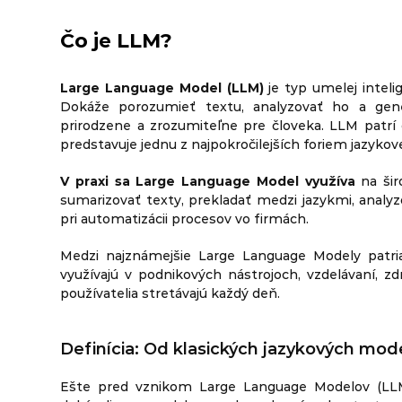
Čo je LLM?
Large Language Model (LLM)
je typ umelej intel
Dokáže porozumieť textu, analyzovať ho a ge
prirodzene a zrozumiteľne pre človeka. LLM patrí 
predstavuje jednu z najpokročilejších foriem jazykove
V praxi sa Large Language Model využíva
na šir
sumarizovať texty, prekladať medzi jazykmi, ana
pri automatizácii procesov vo firmách.
Medzi najznámejšie Large Language Modely patr
využívajú v podnikových nástrojoch, vzdelávaní, zd
používatelia stretávajú každý deň.
Definícia: Od klasických jazykových mo
Ešte pred vznikom Large Language Modelov (LLM)