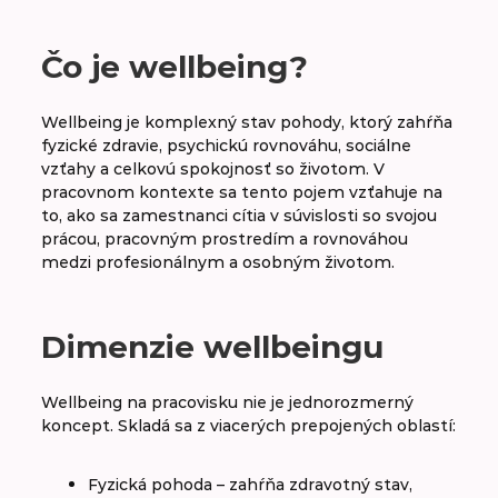
A
B
C
D
E
F
G
H
Čo je wellbeing?
CH
I
J
K
L
M
N
O
Wellbeing je komplexný stav pohody, ktorý zahŕňa
fyzické zdravie, psychickú rovnováhu, sociálne
P
R
S
Š
T
U
V
W
vzťahy a celkovú spokojnosť so životom. V
pracovnom kontexte sa tento pojem vzťahuje na
to, ako sa zamestnanci cítia v súvislosti so svojou
prácou, pracovným prostredím a rovnováhou
Wellbeing
medzi profesionálnym a osobným životom.
Work life balance
Dimenzie wellbeingu
Workoholik
Workoholizmus
Wellbeing na pracovisku nie je jednorozmerný
koncept. Skladá sa z viacerých prepojených oblastí:
Fyzická pohoda – zahŕňa zdravotný stav,