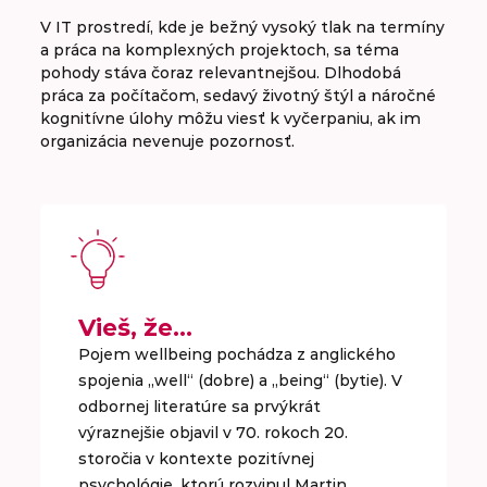
V IT prostredí, kde je bežný vysoký tlak na termíny
a práca na komplexných projektoch, sa téma
pohody stáva čoraz relevantnejšou. Dlhodobá
práca za počítačom, sedavý životný štýl a náročné
kognitívne úlohy môžu viesť k vyčerpaniu, ak im
organizácia nevenuje pozornosť.
Vieš, že…
Pojem wellbeing pochádza z anglického
spojenia „well“ (dobre) a „being“ (bytie). V
odbornej literatúre sa prvýkrát
výraznejšie objavil v 70. rokoch 20.
storočia v kontexte pozitívnej
psychológie, ktorú rozvinul Martin