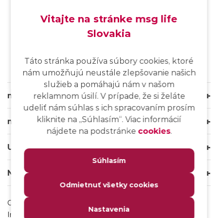
Vitajte na stránke msg life
Slovakia
SK
/
EN
/
DE
Táto stránka používa súbory cookies, ktoré
nám umožňujú neustále zlepšovanie našich
služieb a pomáhajú nám v našom
msg life Slovakia
reklamnom úsilí. V prípade, že si želáte
udeliť nám súhlas s ich spracovaním prosím
kliknite na ,,Súhlasím“. Viac informácií
msg life Group
nájdete na podstránke
cookies
.
Užitočné odkazy
Súhlasím
Naše weby
Odmietnuť všetky cookies
Ochrana osobných údajov
Nastavenia
Impressum