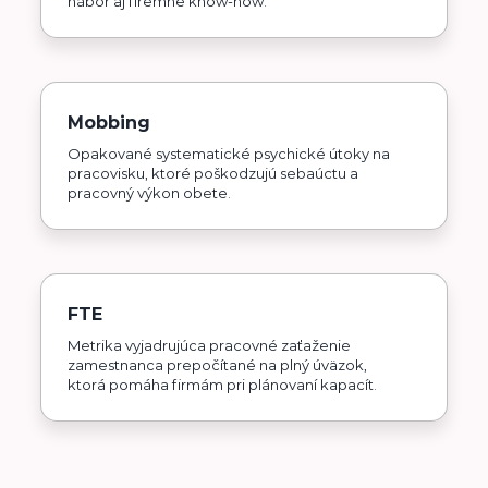
nábor aj firemné know-how.
Mobbing
Opakované systematické psychické útoky na
pracovisku, ktoré poškodzujú sebaúctu a
pracovný výkon obete.
FTE
Metrika vyjadrujúca pracovné zaťaženie
zamestnanca prepočítané na plný úväzok,
ktorá pomáha firmám pri plánovaní kapacít.