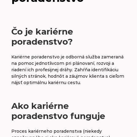
A
B
C
D
E
F
G
H
CH
I
J
K
L
M
N
O
Čo je kariérne
poradenstvo?
P
R
S
Š
T
U
V
W
Kariérne poradenstvo je odborná služba zameraná
na pomoc jednotlivcom pri plánovaní, rozvoji a
Kariérne poradenstvo
riadení ich profesijnej dráhy. Zahŕňa identifikáciu
silných stránok, hodnôt a záujmov klienta s cieľom
Kudos
nájsť optimálnu kariérnu cestu.
Ako kariérne
poradenstvo funguje
Proces kariérneho poradenstva (niekedy