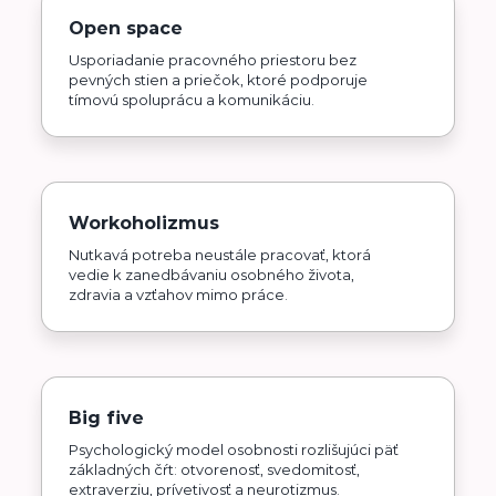
Open space
Usporiadanie pracovného priestoru bez
pevných stien a priečok, ktoré podporuje
tímovú spoluprácu a komunikáciu.
Workoholizmus
Nutkavá potreba neustále pracovať, ktorá
vedie k zanedbávaniu osobného života,
zdravia a vzťahov mimo práce.
Big five
Psychologický model osobnosti rozlišujúci päť
základných čŕt: otvorenosť, svedomitosť,
extraverziu, prívetivosť a neurotizmus.