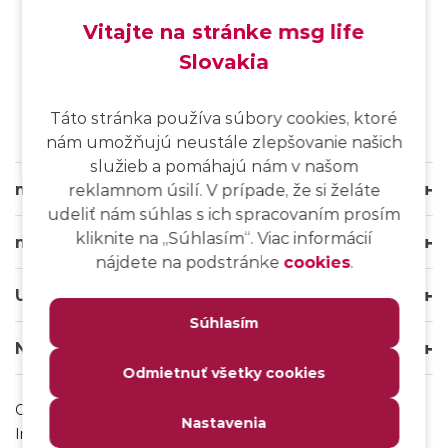
Vitajte na stránke msg life
Slovakia
SK
/
EN
/
DE
Táto stránka používa súbory cookies, ktoré
nám umožňujú neustále zlepšovanie našich
služieb a pomáhajú nám v našom
msg life Slovakia
reklamnom úsilí. V prípade, že si želáte
udeliť nám súhlas s ich spracovaním prosím
kliknite na ,,Súhlasím“. Viac informácií
msg life Group
nájdete na podstránke
cookies
.
Užitočné odkazy
Súhlasím
Naše weby
Odmietnuť všetky cookies
Ochrana osobných údajov
Nastavenia
Impressum