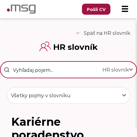
Pošli CV
Späť na HR slovník
HR slovník
HR slovník
Všetky pojmy v slovníku
Kariérne
K
poradenstvo