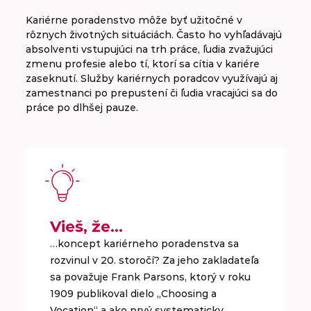
Kariérne poradenstvo môže byť užitočné v
rôznych životných situáciách. Často ho vyhľadávajú
absolventi vstupujúci na trh práce, ľudia zvažujúci
zmenu profesie alebo tí, ktorí sa cítia v kariére
zaseknutí. Služby kariérnych poradcov využívajú aj
zamestnanci po prepustení či ľudia vracajúci sa do
práce po dlhšej pauze.
Vieš, že…
…koncept kariérneho poradenstva sa
rozvinul v 20. storočí? Za jeho zakladateľa
sa považuje Frank Parsons, ktorý v roku
1909 publikoval dielo „Choosing a
Vocation“ a ako prvý systematicky