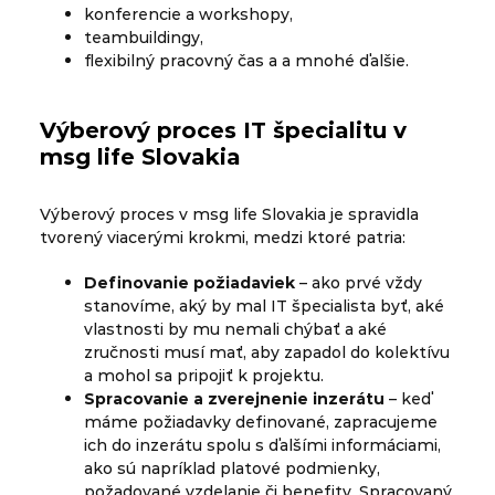
konferencie a workshopy,
teambuildingy,
flexibilný pracovný čas a a mnohé ďalšie.
Výberový proces IT špecialitu v
msg life Slovakia
Výberový proces v msg life Slovakia je spravidla
tvorený viacerými krokmi, medzi ktoré patria:
Definovanie požiadaviek
– ako prvé vždy
stanovíme, aký by mal IT špecialista byť, aké
vlastnosti by mu nemali chýbať a aké
zručnosti musí mať, aby zapadol do kolektívu
a mohol sa pripojiť k projektu.
Spracovanie a zverejnenie inzerátu
– keď
máme požiadavky definované, zapracujeme
ich do inzerátu spolu s ďalšími informáciami,
ako sú napríklad platové podmienky,
požadované vzdelanie či benefity. Spracovaný