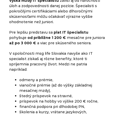
Výška mzdy IT špecialistu
závisí aj od náročnosti
úloh a zodpovednosti danej pozície. Špecialisti s
pokročilými certifikáciami alebo dlhoročnými
skúsenosťami môžu očakávať výrazne vyššie
ohodnotenie než juniori.
Pre lepšiu predstavu sa
plat IT špecialistu
pohybuje
od približne 1 200 €
mesačne pre juniora
až po 3 000 €
a viac pre skúseného seniora.
V spoločnosti msg life Slovakia navyše ako IT
specialist získaš aj rôzne benefity, ktoré ti
spríjemnia pracovný život. Medzi ne patria
napríklad:
odmeny a prémie,
vianočné prémie (až do výšky základnej
mesačnej mzdy),
štedrý príspevok na stravné,
príspevok na hobby vo výške 200 € ročne,
finančná podpora pri dlhodobej PN,
školenia a kurzy, vrátane jazykových,