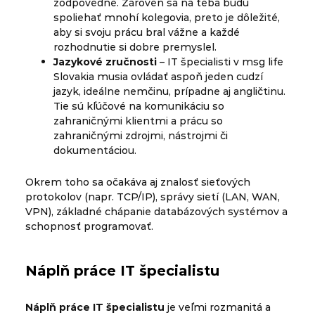
zodpovedne. Zároveň sa na teba budú
spoliehať mnohí kolegovia, preto je dôležité,
aby si svoju prácu bral vážne a každé
rozhodnutie si dobre premyslel.
Jazykové zručnosti
– IT špecialisti v msg life
Slovakia musia ovládať aspoň jeden cudzí
jazyk, ideálne nemčinu, prípadne aj angličtinu.
Tie sú kľúčové na komunikáciu so
zahraničnými klientmi a prácu so
zahraničnými zdrojmi, nástrojmi či
dokumentáciou.
Okrem toho sa očakáva aj znalosť sieťových
protokolov (napr. TCP/IP), správy sietí (LAN, WAN,
VPN), základné chápanie databázových systémov a
schopnosť programovať.
Náplň práce IT špecialistu
Náplň práce IT špecialistu
je veľmi rozmanitá a