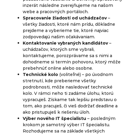
inzerát následne zverejňujeme na našom
webe a pracovných portáloch.
Spracovanie žiadostí od uchádzačov
–
všetky žiadosti, ktoré nám prídu, dôkladne
prejdeme a vyberieme tie, ktoré najviac
zodpovedajú našim očakávaniam.
Kontaktovanie vybraných kandidátov
–
uchádzačov, ktorých sme vybrali,
kontaktujeme, porozprávame sa s nimi a
dohodneme si termín pohovoru, ktorý môže
prebehnúť online alebo osobne.
Technické kolo
(voliteľné) – po úvodnom
stretnutí, kde preberieme všetky
podrobnosti, môže nasledovať technické
kolo. V rámci neho ti zadáme úlohu, ktorú
vypracuješ. Získame tak lepšiu predstavu o
tom, ako pracuješ, či vieš dodržať deadline a
ako pristupuješ k riešeniu úloh.
Výber nového IT špecialistu
– posledným
krokom je samotný výber IT špecialistu.
Rozhodujeme sa na základe všetkých