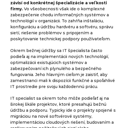
závisí od konkrétnej špecializácie a veľkosti
firmy.
Vo všeobecnosti však ide o komplexné
zabezpečenie chodu informačných systémov a
technológií v organizácii. To zahŕňa inštaláciu,
konfiguráciu a údržbu hardvéru a softvéru, správu
sietí, riešenie problémov s pripojením a
poskytovanie technickej podpory používateľom.
Okrem bežnej údržby sa IT špecialista často
podieľa aj na implementácii nových technológií,
optimalizácii existujúcich systémov a
zabezpečovaní ich plynulého a bezpečného
fungovania. Jeho hlavným cieľom je zaistiť, aby
zamestnanci mali k dispozícii funkčné a spoľahlivé
IT prostredie pre svoju každodennú prácu.
IT specialist sa okrem toho môže podieľať aj na
širokej škále projektov, ktoré presahujú bežnú
údržbu a podporu. Typicky ide o projekty spojené s
migráciou na nové softvérové systémy,
implementáciou cloudových riešení, budovaním a