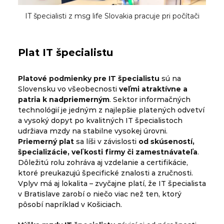
IT špecialisti z msg life Slovakia pracuje pri počítači
Plat IT špecialistu
Platové podmienky pre IT špecialistu
sú na
Slovensku vo všeobecnosti
veľmi atraktívne a
patria k nadpriemerným
. Sektor informačných
technológií je jedným z najlepšie platených odvetví
a vysoký dopyt po kvalitných IT špecialistoch
udržiava mzdy na stabilne vysokej úrovni.
Priemerný plat
sa líši v závislosti
od skúseností,
špecializácie, veľkosti firmy či zamestnávateľa
.
Dôležitú rolu zohráva aj vzdelanie a certifikácie,
ktoré preukazujú špecifické znalosti a zručnosti.
Vplyv má aj lokalita – zvyčajne platí, že IT špecialista
v Bratislave zarobí o niečo viac než ten, ktorý
pôsobí napríklad v Košiciach.