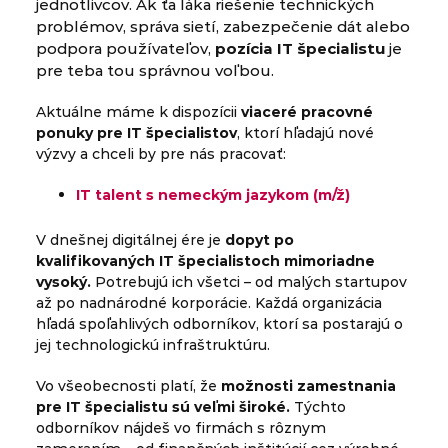
jednotlivcov. Ak ťa láka riešenie technických
problémov, správa sietí, zabezpečenie dát alebo
podpora používateľov,
pozícia IT špecialistu
je
pre teba tou správnou voľbou.
Aktuálne máme k dispozícii
viaceré pracovné
ponuky pre IT špecialistov
, ktorí hľadajú nové
výzvy a chceli by pre nás pracovať:
IT talent s nemeckým jazykom (m/ž)
V dnešnej digitálnej ére je
dopyt po
kvalifikovaných IT špecialistoch mimoriadne
vysoký.
Potrebujú ich všetci – od malých startupov
až po nadnárodné korporácie. Každá organizácia
hľadá spoľahlivých odborníkov, ktorí sa postarajú o
jej technologickú infraštruktúru.
Vo všeobecnosti platí, že
možnosti zamestnania
pre IT špecialistu sú veľmi široké.
Týchto
odborníkov nájdeš vo firmách s rôznym