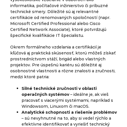
informatika, počítačové inžinierstvo či príbuzné
technické smery. Dôležité sú aj relevantné
certifikácie od renomovaných spoločností (napr.
Microsoft Certified Professional alebo Cisco
Certified Network Associate), ktoré potvrdzujú
špecifické kvalifikácie IT špecialistu.
Okrem formálneho vzdelania a certifikácií je
kľúčová aj praktická skúsenosť, ktorú môžeš získať
prostredníctvom stáží, brigád alebo vlastných
projektov. Pre úspešnú kariéru sú dôležité aj
osobnostné vlastnosti a rôzne znalosti a zručnosti,
medzi ktoré patria:
Silné technické zručnosti v oblasti
operačných systémov
– ideálne je, ak vieš
pracovať s viacerými systémami, napríklad s
Windowsom, Linuxom či macOS.
Analytické schopnosti a riešenie problémov
– sú nevyhnutné na to, aby si vedel rýchlo a
efektívne identifikovať a vyriešiť technický