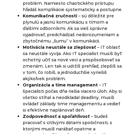
problém. Namiesto chaotického prístupu
hľadáš komplikácie systematicky a postupne.
Komunikačné zručnosti
– sú dôležité pre
plynulú a jasnú komunikáciu s tímom a
ďalšími odborníkmi. Ak sa vieš správne
vyjadrovať, predchádzaš nedorozumeniam a
zbytočnému „šumu” v komunikácii.
Motivácia neustále sa zlepšovať
– IT oblasť
sa neustále vyvíja. Ako IT specialist musíš byť
ochotný učiť sa nové veci a prispôsobovať sa
zmenám. Len tak si udržíš prehľad, zlepšíš sa
v tom, čo robíš, a jednoduchšie vyriešiš
akýkoľvek problém.
Organizácia a time management
– IT
špecialisti počas dňa riešia viacero úloh. Aby si
všetko stíhal a neodkladal deadliny, musíš
ovládať základy time managementu a vedieť
si efektívne naplánovať deň.
Zodpovednosť a spoľahlivosť
– budeš
pracovať s citlivými dátami spoločnosti, s
ktorými musíš narábať opatrne a