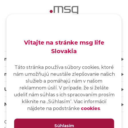
SK
/
EN
/
DE
Vitajte na stránke msg life
Slovakia
msg life Slovakia
Táto stránka používa súbory cookies, ktoré
nám umožňujú neustále zlepšovanie našich
msg life Group
služieb a pomáhajú nám v našom
reklamnom úsilí. V prípade, že si želáte
Užitočné odkazy
udeliť nám súhlas s ich spracovaním prosím
kliknite na ,,Súhlasím“. Viac informácií
Naše weby
nájdete na podstránke
cookies
.
Ochrana osobných údajov
Súhlasím