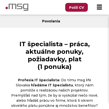
Pošli CV
Povolania
IT špecialista – práca,
aktuálne ponuky,
požiadavky, plat
(1 ponuka)
Profesia IT špecialista:
Do tímu msg life
Slovakia
hľadáme IT špecialistu
, ktorý nám
pomôže s realizáciou našich projektov.
Premýšľaš nad tým, že by si vyskúšal niečo nové,
alebo hľadáš prácu vo firme, ktorá ti okrem
skvelého platu ponúkne aj množstvo benefitov?