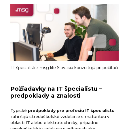
IT špecialisti z msg life Slovakia konzultujú pri počítači
Požiadavky na IT špecialistu –
predpoklady a znalosti
Typické
predpoklady pre profesiu IT špecialistu
zahŕňajú stredoškolské vzdelanie s maturitou v
oblasti IT alebo elektrotechniky, prípadne
vysokoškolské vzdelanie v odboroch ako