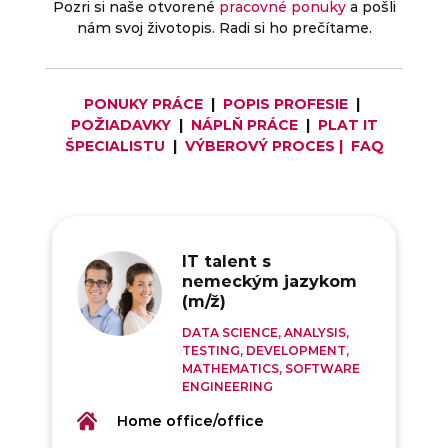
Pozri si naše otvorené
pracovné ponuky
a pošli
nám svoj životopis. Radi si ho prečítame.
PONUKY PRÁCE
|
POPIS PROFESIE
|
POŽIADAVKY
|
NÁPLŇ PRÁCE
|
PLAT IT
ŠPECIALISTU
|
VÝBEROVÝ PROCES
|
FAQ
IT talent s
nemeckým jazykom
(m/ž)
DATA SCIENCE, ANALYSIS,
TESTING, DEVELOPMENT,
MATHEMATICS, SOFTWARE
ENGINEERING
Home office/office