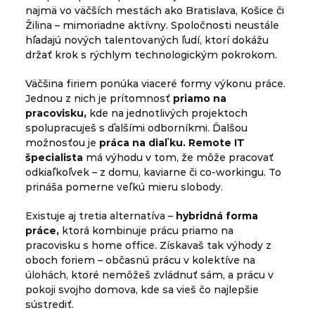
najmä vo väčších mestách ako Bratislava, Košice či
Žilina – mimoriadne aktívny. Spoločnosti neustále
hľadajú nových talentovaných ľudí, ktorí dokážu
držať krok s rýchlym technologickým pokrokom.
Väčšina firiem ponúka viaceré formy výkonu práce.
Jednou z nich je prítomnosť
priamo na
pracovisku,
kde na jednotlivých projektoch
spolupracuješ s ďalšími odborníkmi. Ďalšou
možnosťou je
práca na diaľku.
Remote IT
špecialista
má výhodu v tom, že môže pracovať
odkiaľkoľvek – z domu, kaviarne či co-workingu. To
prináša pomerne veľkú mieru slobody.
Existuje aj tretia alternatíva –
hybridná forma
práce,
ktorá kombinuje prácu priamo na
pracovisku s home office. Získavaš tak výhody z
oboch foriem – občasnú prácu v kolektíve na
úlohách, ktoré nemôžeš zvládnuť sám, a prácu v
pokoji svojho domova, kde sa vieš čo najlepšie
sústrediť.