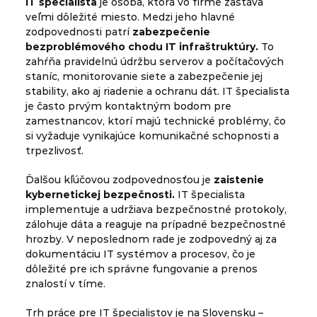
IT špecialista
je osoba, ktorá vo firme zastáva
veľmi dôležité miesto. Medzi jeho hlavné
zodpovednosti patrí
zabezpečenie
bezproblémového chodu IT infraštruktúry.
To
zahŕňa pravidelnú údržbu serverov a počítačových
staníc, monitorovanie siete a zabezpečenie jej
stability, ako aj riadenie a ochranu dát. IT špecialista
je často prvým kontaktným bodom pre
zamestnancov, ktorí majú technické problémy, čo
si vyžaduje vynikajúce komunikačné schopnosti a
trpezlivosť.
Ďalšou kľúčovou zodpovednosťou je
zaistenie
kybernetickej bezpečnosti.
IT špecialista
implementuje a udržiava bezpečnostné protokoly,
zálohuje dáta a reaguje na prípadné bezpečnostné
hrozby. V neposlednom rade je zodpovedný aj za
dokumentáciu IT systémov a procesov, čo je
dôležité pre ich správne fungovanie a prenos
znalostí v tíme.
Trh práce pre IT špecialistov je na Slovensku –