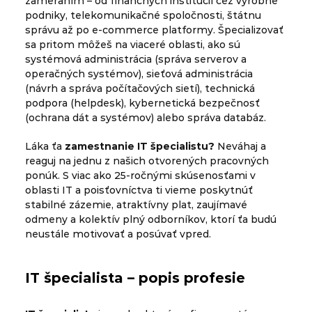
zameraním – od finančných inštitúcií cez výrobné
podniky, telekomunikačné spoločnosti, štátnu
správu až po e-commerce platformy. Špecializovať
sa pritom môžeš na viaceré oblasti, ako sú
systémová administrácia (správa serverov a
operačných systémov), sieťová administrácia
(návrh a správa počítačových sietí), technická
podpora (helpdesk), kybernetická bezpečnosť
(ochrana dát a systémov) alebo správa databáz.
Láka ťa
zamestnanie IT špecialistu?
Neváhaj a
reaguj na jednu z našich otvorených pracovných
ponúk. S viac ako 25-ročnými skúsenosťami v
oblasti IT a poisťovníctva ti vieme poskytnúť
stabilné zázemie, atraktívny plat, zaujímavé
odmeny a kolektív plný odborníkov, ktorí ťa budú
neustále motivovať a posúvať vpred.
IT špecialista – popis profesie