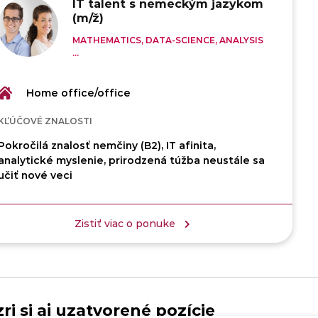
IT talent s nemeckým jazykom
(m/ž)
MATHEMATICS, DATA-SCIENCE, ANALYSIS
...
Home office/office
KĽÚČOVÉ ZNALOSTI
Pokročilá znalosť nemčiny (B2), IT afinita,
analytické myslenie, prirodzená túžba neustále sa
učiť nové veci
Zistiť viac o ponuke
ri si aj uzatvorené pozície