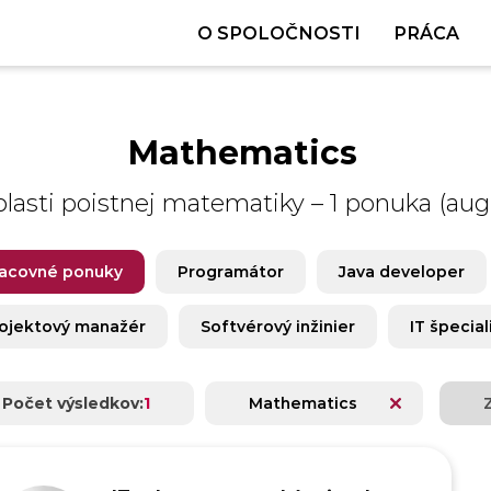
O SPOLOČNOSTI
PRÁCA
Mathematics
blasti poistnej matematiky
–
1 ponuka (aug
acovné ponuky
Programátor
Java developer
ojektový manažér
Softvérový inžinier
IT špecial
Počet výsledkov:
1
Mathematics
Z