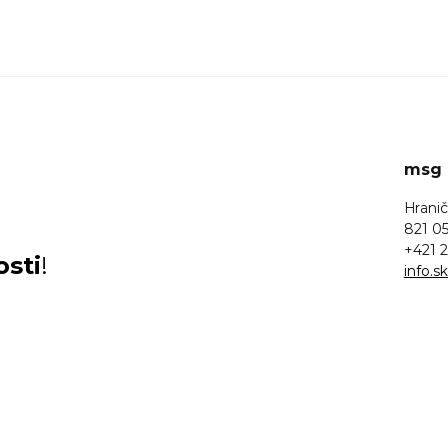
msg l
Hranič
821 05
+421 2
osti
!
info.