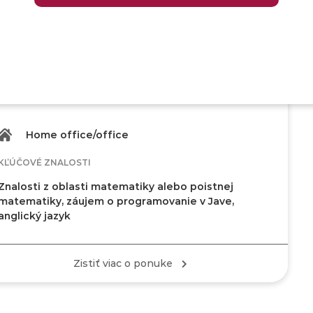
Aktuár a poistný matematik –
študent v IT (m/ž)
MATHEMATICS, DEVELOPMENT
Home office/office
KĽÚČOVÉ ZNALOSTI
Znalosti z oblasti matematiky alebo poistnej
matematiky, záujem o programovanie v Jave,
anglický jazyk
Zistiť viac o ponuke