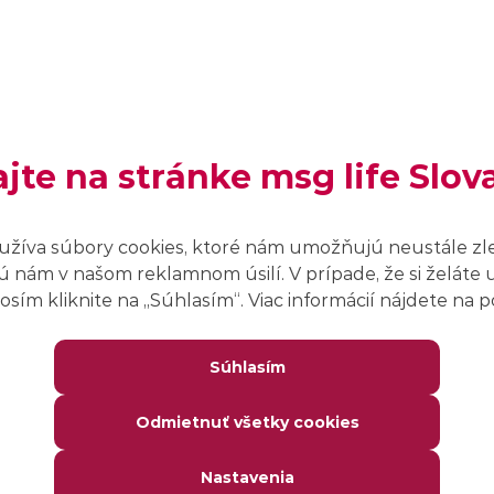
š si, že by si mohol byť vhodný kandidát? Pošli nám životopis a
IT talent s anglickým jazykom
(m/ž)
ajte na stránke msg life Slov
MATHEMATICS, DEVELOPMENT,
SOFTWARE-ENGINEERING...
užíva súbory cookies, ktoré nám umožňujú neustále zl
Home office/office
 nám v našom reklamnom úsilí. V prípade, že si želáte 
sím kliknite na ,,Súhlasím“. Viac informácií nájdete na
KĽÚČOVÉ ZNALOSTI
Dobrá znalosť anglického jazyka, IT afinita,
Súhlasím
analytické myslenie a chuť neustále sa učiť nové
veci
Odmietnuť všetky cookies
Zistiť viac o ponuke
Nastavenia