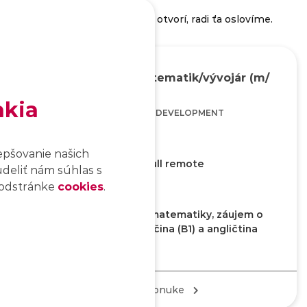
 v prípade, že sa pozícia znova otvorí, radi ťa oslovíme.
Poistný matematik/vývojár (m/
ž)
akia
MATHEMATICS, DEVELOPMENT
epšovanie našich
Home office/office, full remote
udeliť nám súhlas s
 podstránke
cookies
.
KĽÚČOVÉ ZNALOSTI
Znalosti z oblasti poistnej matematiky, záujem o
programovanie v Jave, nemčina (B1) a angličtina
(B2)
Zistiť viac o ponuke