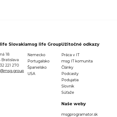
ife Slovakia
msg life Group
Užitočné odkazy
ná 18
Nemecko
Práca v IT
 Bratislava
Portugalsko
msg IT komunita
32 221 270
Španielsko
Články
sk@msg.group
USA
Podcasty
Podujatia
Slovník
Súťaže
Naše weby
msgprogramator.sk