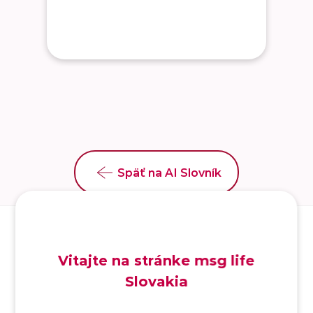
Späť na AI Slovník
Vitajte na stránke msg life
Slovakia
SK
/
EN
/
DE