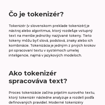
A
B
C
D
E
F
G
H
Čo je tokenizér?
CH
I
J
K
L
M
N
O
Tokenizér (v slovenskom preklade tokenizér) je
nástroj alebo algoritmus, ktorý rozdeľuje vstupný
P
R
S
T
V
W
X
Y
text na menšie jednotky nazývané tokeny. Tieto
tokeny môžu byť slová, podslová, znaky alebo ich
Z
kombinácie. Tokenizácia je jedným z prvých krokov
pri spracovaní textu v systémoch umelej
inteligencie, najmä v jazykových modeloch.
Temperature
Ako tokenizér
TensorFlow
spracováva text?
Tenzor
Proces tokenizácie začína prijatím surového textu,
Text generation
ktorý tokenizér následne analyzuje a rozdelí podľa
definovaných pravidiel. Moderné tokenizéry
Text to image (TTI)