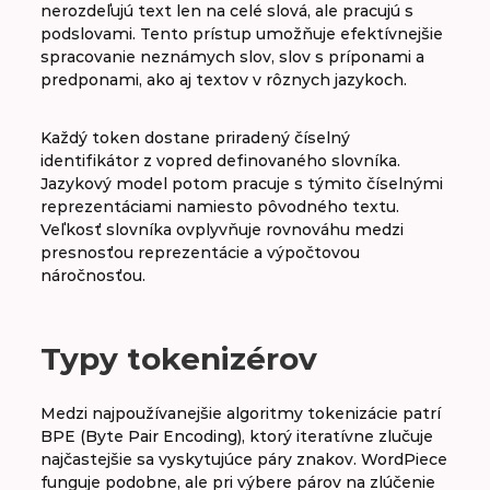
nerozdeľujú text len na celé slová, ale pracujú s
podslovami. Tento prístup umožňuje efektívnejšie
Text to speech (TTS)
spracovanie neznámych slov, slov s príponami a
predponami, ako aj textov v rôznych jazykoch.
Token
Každý token dostane priradený číselný
Tokenizácia
identifikátor z vopred definovaného slovníka.
Jazykový model potom pracuje s týmito číselnými
Tokenizér
reprezentáciami namiesto pôvodného textu.
Veľkosť slovníka ovplyvňuje rovnováhu medzi
presnosťou reprezentácie a výpočtovou
náročnosťou.
Typy tokenizérov
Medzi najpoužívanejšie algoritmy tokenizácie patrí
BPE (Byte Pair Encoding), ktorý iteratívne zlučuje
najčastejšie sa vyskytujúce páry znakov. WordPiece
funguje podobne, ale pri výbere párov na zlúčenie