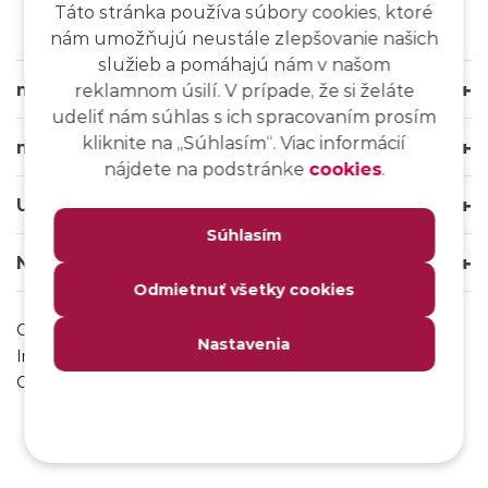
Táto stránka používa súbory cookies, ktoré
nám umožňujú neustále zlepšovanie našich
služieb a pomáhajú nám v našom
msg life Slovakia
reklamnom úsilí. V prípade, že si želáte
udeliť nám súhlas s ich spracovaním prosím
kliknite na ,,Súhlasím“. Viac informácií
msg life Group
nájdete na podstránke
cookies
.
Užitočné odkazy
Súhlasím
Naše weby
Odmietnuť všetky cookies
Ochrana osobných údajov
Nastavenia
Impressum
Odhlásenie sa z msg IT komunity