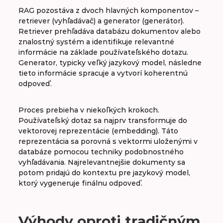
RAG pozostáva z dvoch hlavných komponentov –
ReLU
retriever (vyhľadávač) a generator (generátor).
Retriever prehľadáva databázu dokumentov alebo
znalostný systém a identifikuje relevantné
informácie na základe používateľského dotazu.
Generator, typicky veľký jazykový model, následne
tieto informácie spracuje a vytvorí koherentnú
odpoveď.
Proces prebieha v niekoľkých krokoch.
Používateľský dotaz sa najprv transformuje do
vektorovej reprezentácie (embedding). Táto
reprezentácia sa porovná s vektormi uloženými v
databáze pomocou techniky podobnostného
vyhľadávania. Najrelevantnejšie dokumenty sa
potom pridajú do kontextu pre jazykový model,
ktorý vygeneruje finálnu odpoveď.
Výhody oproti tradičným