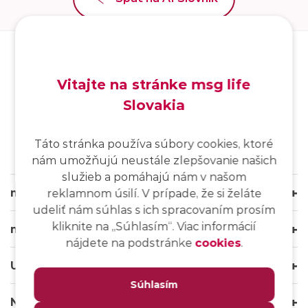
Vitajte na stránke msg life
Slovakia
SK
/
EN
/
DE
Táto stránka používa súbory cookies, ktoré
nám umožňujú neustále zlepšovanie našich
služieb a pomáhajú nám v našom
msg life Slovakia
reklamnom úsilí. V prípade, že si želáte
udeliť nám súhlas s ich spracovaním prosím
kliknite na ,,Súhlasím“. Viac informácií
msg life Group
nájdete na podstránke
cookies
.
Užitočné odkazy
Súhlasím
Naše weby