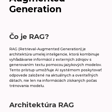
Generation
A
B
C
D
E
F
G
H
CH
I
J
K
L
M
N
O
P
R
S
T
V
W
X
Y
Čo je RAG?
Z
RAG (Retrieval-Augmented Generation) je
architektúra umelej inteligencie, ktorá kombinuje
vyhľadávanie informácií z externých zdrojov s
generovaním textu pomocou jazykových modelov.
RAG – Retrieval Augmented Generation
Tento prístup umožňuje AI systémom poskytovať
odpovede založené na aktuálnych a overiteľných
Random forest
dátach, nie len na informáciách získaných počas
trénovania modelu.
Recall
Recommendation system
Architektúra RAG
Red teaming