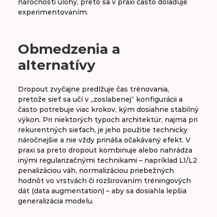
náročnosti úlohy, preto sa v praxi často dolaďuje
experimentovaním.
Obmedzenia a
alternatívy
Dropout zvyčajne predlžuje čas trénovania,
pretože sieť sa učí v „zoslabenej“ konfigurácii a
často potrebuje viac krokov, kým dosiahne stabilný
výkon. Pri niektorých typoch architektúr, najmä pri
rekurentných sieťach, je jeho použitie technicky
náročnejšie a nie vždy prináša očakávaný efekt. V
praxi sa preto dropout kombinuje alebo nahrádza
inými regularizačnými technikami – napríklad L1/L2
penalizáciou váh, normalizáciou priebežných
hodnôt vo vrstvách či rozširovaním tréningových
dát (data augmentation) – aby sa dosiahla lepšia
generalizácia modelu.