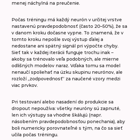
menej náchylná na preučenie.
Dropout
Počas tréningu má každý neurón v určitej vrstve
nastavenú pravdepodobnosť (často 20–50%), že sa
v danom kroku dočasne vypne. To znamená, že v
tomto kroku nepošle svoj výstup ďalej a
nedostane ani spätný signál pri výpočte chyby.
Sieť tak v každej iterácii funguje trochu inak –
akoby sa trénovalo veľa podobných, ale mierne
odlišných modelov naraz. Vďaka tomu sa model
nenaučí spoliehať na úzku skupinu neurónov, ale
rozloží „zodpovednosť“ za naučené vzory medzi
viac prvkov.
Pri testovaní alebo nasadení do produkcie sa
dropout nepoužíva: všetky neuróny sú zapnuté,
len ich výstupy sa vhodne škálujú (napr.
násobením pravdepodobnosťou ponechania), aby
boli numericky porovnateľné s tým, na čo sa sieť
učila počas tréningu.