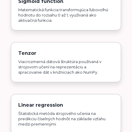
Sigmoid function
Matematická funkcia transformujúca ľubovoľnú
hodnotu do rozsahu 0 až 1, využívaná ako
aktivačná funkcia.
Tenzor
Viacrozmerná dátová štruktúra používaná v
strojovom učení na reprezentáciu a
spracovanie dát v knižniciach ako NumPy.
Linear regression
Štatistická metóda strojového učenia na
predikciu číselných hodnôt na základe vzťahu
medzi premennými.