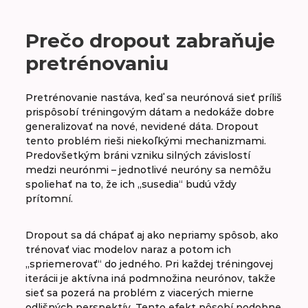
Prečo dropout zabraňuje
pretrénovaniu
Pretrénovanie nastáva, keď sa neurónová sieť príliš
prispôsobí tréningovým dátam a nedokáže dobre
generalizovať na nové, nevidené dáta. Dropout
tento problém rieši niekoľkými mechanizmami.
Predovšetkým bráni vzniku silných závislostí
medzi neurónmi – jednotlivé neuróny sa nemôžu
spoliehať na to, že ich „susedia“ budú vždy
prítomní.
Dropout sa dá chápať aj ako nepriamy spôsob, ako
trénovať viac modelov naraz a potom ich
„spriemerovať“ do jedného. Pri každej tréningovej
iterácii je aktívna iná podmnožina neurónov, takže
sieť sa pozerá na problém z viacerých mierne
odlišných perspektív. Tento efekt pôsobí podobne