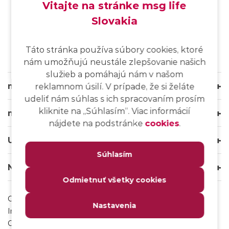
Vitajte na stránke msg life
Slovakia
SK
/
EN
/
DE
Táto stránka používa súbory cookies, ktoré
nám umožňujú neustále zlepšovanie našich
služieb a pomáhajú nám v našom
msg life Slovakia
reklamnom úsilí. V prípade, že si želáte
udeliť nám súhlas s ich spracovaním prosím
kliknite na ,,Súhlasím“. Viac informácií
msg life Group
nájdete na podstránke
cookies
.
Užitočné odkazy
Súhlasím
Naše weby
Odmietnuť všetky cookies
Ochrana osobných údajov
Nastavenia
Impressum
Odhlásenie sa z msg IT komunity