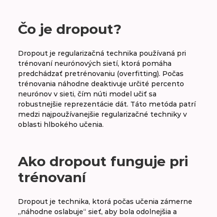
A
B
C
D
E
F
G
H
Čo je dropout?
CH
I
J
K
L
M
N
O
Dropout je regularizačná technika používaná pri
trénovaní neurónových sietí, ktorá pomáha
P
R
S
T
V
W
X
Y
predchádzať pretrénovaniu (overfitting). Počas
trénovania náhodne deaktivuje určité percento
Z
neurónov v sieti, čím núti model učiť sa
robustnejšie reprezentácie dát. Táto metóda patrí
medzi najpoužívanejšie regularizačné techniky v
oblasti hlbokého učenia.
Dataset
Dátový analytik
Ako dropout funguje pri
Decision tree
trénovaní
Decoder
Dropout je technika, ktorá počas učenia zámerne
„náhodne oslabuje“ sieť, aby bola odolnejšia a
Deep learning