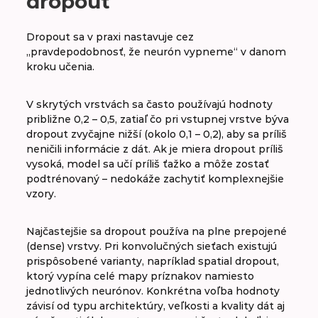
dropout
Dropout sa v praxi nastavuje cez
„pravdepodobnosť, že neurón vypneme“ v danom
kroku učenia.
V skrytých vrstvách sa často používajú hodnoty
približne 0,2 – 0,5, zatiaľ čo pri vstupnej vrstve býva
dropout zvyčajne nižší (okolo 0,1 – 0,2), aby sa príliš
neničili informácie z dát. Ak je miera dropout príliš
vysoká, model sa učí príliš ťažko a môže zostať
podtrénovaný – nedokáže zachytiť komplexnejšie
vzory.
Najčastejšie sa dropout používa na plne prepojené
(dense) vrstvy. Pri konvolučných sieťach existujú
prispôsobené varianty, napríklad spatial dropout,
ktorý vypína celé mapy príznakov namiesto
jednotlivých neurónov. Konkrétna voľba hodnoty
závisí od typu architektúry, veľkosti a kvality dát aj