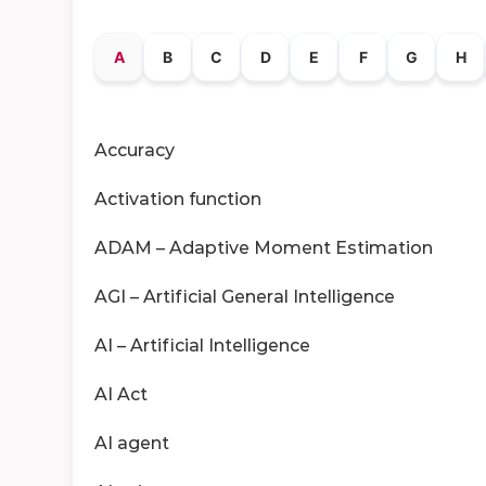
A
B
C
D
E
F
G
H
Accuracy
Activation function
ADAM – Adaptive Moment Estimation
AGI – Artificial General Intelligence
AI – Artificial Intelligence
AI Act
AI agent