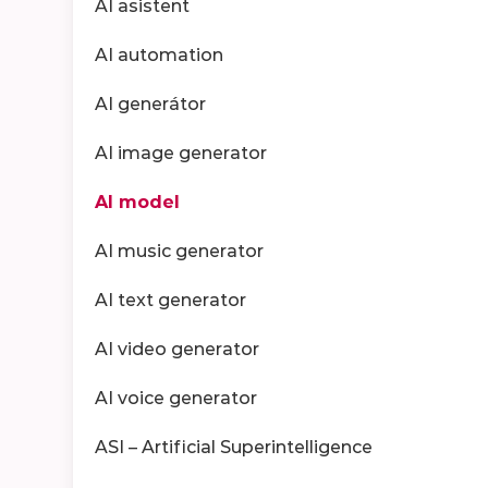
AI asistent
AI automation
AI generátor
AI image generator
AI model
AI music generator
AI text generator
AI video generator
AI voice generator
ASI – Artificial Superintelligence