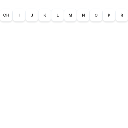
CH
I
J
K
L
M
N
O
P
R