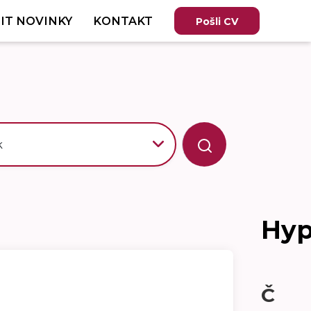
IT NOVINKY
KONTAKT
Pošli CV
k
Hyp
Č