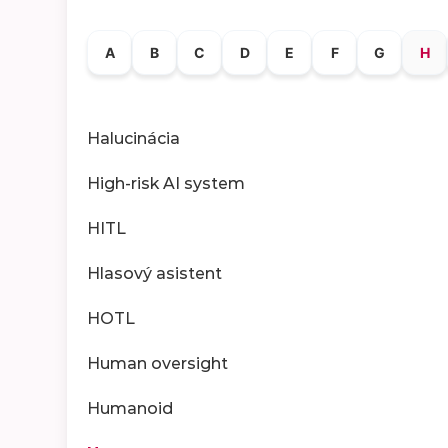
A
B
C
D
E
F
G
H
Halucinácia
High-risk AI system
HITL
Hlasový asistent
HOTL
Human oversight
Humanoid