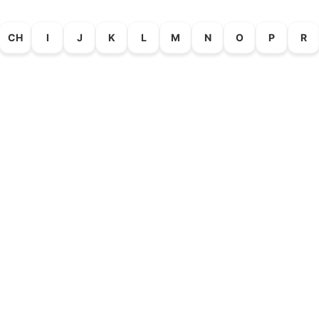
CH
I
J
K
L
M
N
O
P
R