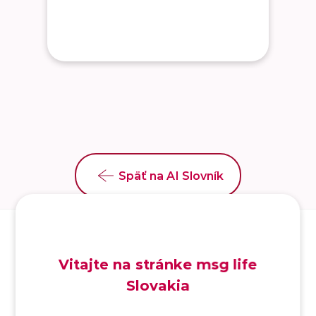
Späť na AI Slovník
Vitajte na stránke msg life
Slovakia
SK
/
EN
/
DE