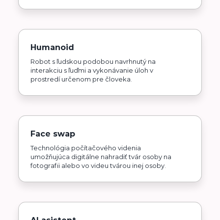
Humanoid
Robot s ľudskou podobou navrhnutý na
interakciu s ľuďmi a vykonávanie úloh v
prostredí určenom pre človeka.
Face swap
Technológia počítačového videnia
umožňujúca digitálne nahradiť tvár osoby na
fotografii alebo vo videu tvárou inej osoby.
AI asistent