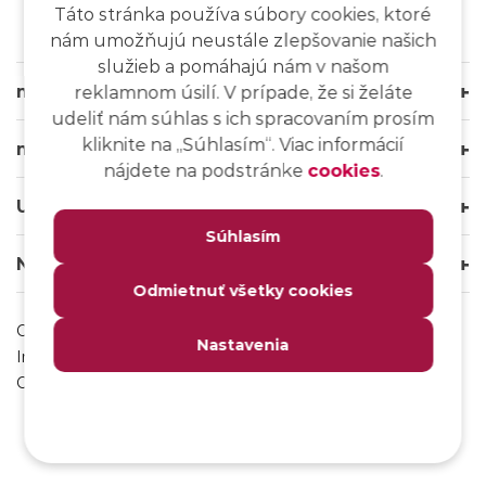
Táto stránka používa súbory cookies, ktoré
nám umožňujú neustále zlepšovanie našich
služieb a pomáhajú nám v našom
msg life Slovakia
reklamnom úsilí. V prípade, že si želáte
udeliť nám súhlas s ich spracovaním prosím
kliknite na ,,Súhlasím“. Viac informácií
msg life Group
nájdete na podstránke
cookies
.
Užitočné odkazy
Súhlasím
Naše weby
Odmietnuť všetky cookies
Ochrana osobných údajov
Nastavenia
Impressum
Odhlásenie sa z msg IT komunity