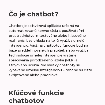
A
B
C
D
E
F
G
H
Čo je chatbot?
CH
I
J
K
L
M
N
O
Chatbot je softvérová aplikácia určená na
automatizovanú konverzáciu s používateľmi
P
R
S
T
V
W
X
Y
prostredníctvom textového alebo hlasového
rozhrania, bez ohľadu na to, či využíva umelú
Z
inteligenciu. Väčšina chatbotov funguje buď na
báze preddefinovaných pravidiel, alebo využíva
technológie umelej inteligencie vrátane
spracovania prirodzeného jazyka (NLP) a
Chatbot
strojového učenia. Nie všetky chatboty sú
vybavené umelou inteligenciou – mnohé sú čisto
skriptované alebo pravidlové.
Kľúčové funkcie
chatbotov