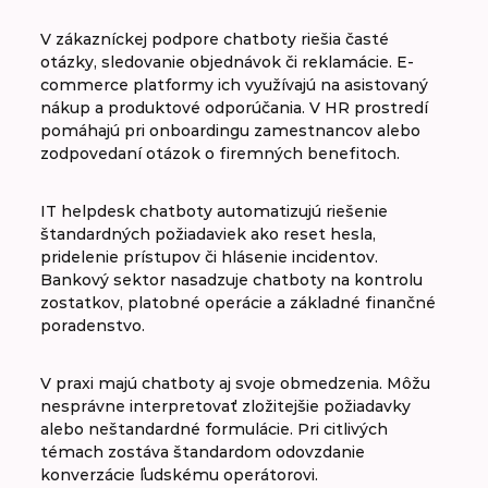
V zákazníckej podpore chatboty riešia časté
otázky, sledovanie objednávok či reklamácie. E-
commerce platformy ich využívajú na asistovaný
nákup a produktové odporúčania. V HR prostredí
pomáhajú pri onboardingu zamestnancov alebo
zodpovedaní otázok o firemných benefitoch.
IT helpdesk chatboty automatizujú riešenie
štandardných požiadaviek ako reset hesla,
pridelenie prístupov či hlásenie incidentov.
Bankový sektor nasadzuje chatboty na kontrolu
zostatkov, platobné operácie a základné finančné
poradenstvo.
V praxi majú chatboty aj svoje obmedzenia. Môžu
nesprávne interpretovať zložitejšie požiadavky
alebo neštandardné formulácie. Pri citlivých
témach zostáva štandardom odovzdanie
konverzácie ľudskému operátorovi.