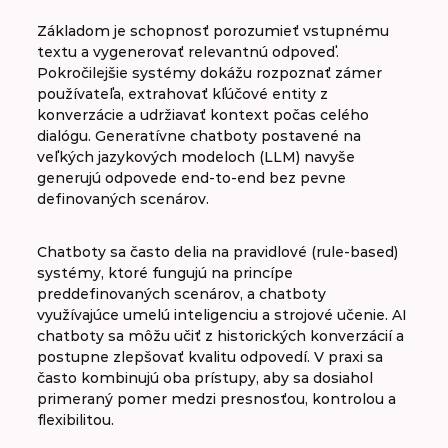
Základom je schopnosť porozumieť vstupnému
textu a vygenerovať relevantnú odpoveď.
Pokročilejšie systémy dokážu rozpoznať zámer
používateľa, extrahovať kľúčové entity z
konverzácie a udržiavať kontext počas celého
dialógu. Generatívne chatboty postavené na
veľkých jazykových modeloch (LLM) navyše
generujú odpovede end‑to‑end bez pevne
definovaných scenárov.
Chatboty sa často delia na pravidlové (rule‑based)
systémy, ktoré fungujú na princípe
preddefinovaných scenárov, a chatboty
využívajúce umelú inteligenciu a strojové učenie. AI
chatboty sa môžu učiť z historických konverzácií a
postupne zlepšovať kvalitu odpovedí. V praxi sa
často kombinujú oba prístupy, aby sa dosiahol
primeraný pomer medzi presnosťou, kontrolou a
flexibilitou.