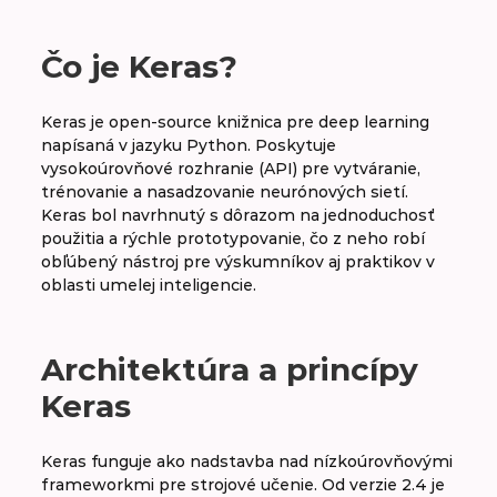
A
B
C
D
E
F
G
H
Čo je Keras?
CH
I
J
K
L
M
N
O
Keras je open-source knižnica pre deep learning
napísaná v jazyku Python. Poskytuje
P
R
S
T
V
W
X
Y
vysokoúrovňové rozhranie (API) pre vytváranie,
trénovanie a nasadzovanie neurónových sietí.
Z
Keras bol navrhnutý s dôrazom na jednoduchosť
použitia a rýchle prototypovanie, čo z neho robí
obľúbený nástroj pre výskumníkov aj praktikov v
oblasti umelej inteligencie.
Keras
Knowledge base
Architektúra a princípy
Knowledge graph
Keras
Keras funguje ako nadstavba nad nízkoúrovňovými
frameworkmi pre strojové učenie. Od verzie 2.4 je