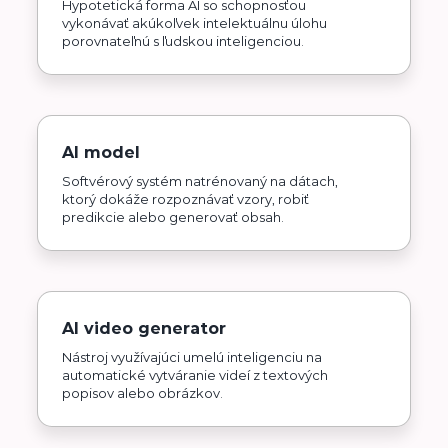
Hypotetická forma AI so schopnosťou
vykonávať akúkoľvek intelektuálnu úlohu
porovnateľnú s ľudskou inteligenciou.
AI model
Softvérový systém natrénovaný na dátach,
ktorý dokáže rozpoznávať vzory, robiť
predikcie alebo generovať obsah.
AI video generator
Nástroj využívajúci umelú inteligenciu na
automatické vytváranie videí z textových
popisov alebo obrázkov.