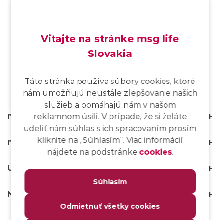
Vitajte na stránke msg life
Slovakia
SK
/
EN
/
DE
Táto stránka používa súbory cookies, ktoré
nám umožňujú neustále zlepšovanie našich
služieb a pomáhajú nám v našom
msg life Slovakia
reklamnom úsilí. V prípade, že si želáte
udeliť nám súhlas s ich spracovaním prosím
kliknite na ,,Súhlasím“. Viac informácií
msg life Group
nájdete na podstránke
cookies
.
Užitočné odkazy
Súhlasím
Naše weby
Odmietnuť všetky cookies