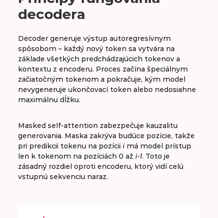
decodera
Decoder generuje výstup autoregresívnym
spôsobom – každý nový token sa vytvára na
základe všetkých predchádzajúcich tokenov a
kontextu z encoderu. Proces začína špeciálnym
začiatočným tokenom a pokračuje, kým model
nevygeneruje ukončovací token alebo nedosiahne
maximálnu dĺžku.
Masked self-attention zabezpečuje kauzalitu
generovania. Maska zakrýva budúce pozície, takže
pri predikcii tokenu na pozícii
i
má model prístup
len k tokenom na pozíciách 0 až
i-1
. Toto je
zásadný rozdiel oproti encoderu, ktorý vidí celú
vstupnú sekvenciu naraz.