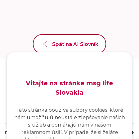
Späť na AI Slovník
Vitajte na stránke msg life
Slovakia
SK
/
EN
/
DE
Táto stránka používa súbory cookies, ktoré
nám umožňujú neustále zlepšovanie našich
služieb a pomáhajú nám v našom
msg life Slovakia
reklamnom úsilí. V prípade, že si želáte