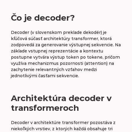
A
B
C
D
E
F
G
H
Čo je decoder?
CH
I
J
K
L
M
N
O
Decoder (v slovenskom preklade dekodér) je
kľúčová súčasť architektúry transformer, ktorá
P
R
S
T
V
W
X
Y
zodpovedá za generovanie výstupnej sekvencie. Na
základe vstupnej reprezentácie a kontextu
Z
postupne vytvára výstup token po tokene, pričom
využíva mechanizmus pozornosti (attention) na
zachytenie relevantných vzťahov medzi
jednotlivými časťami sekvencie.
Dataset
Dátový analytik
Architektúra decoder v
Decision tree
transformeroch
Decoder
Decoder v architektúre transformer pozostáva z
niekoľkých vrstiev, z ktorých každá obsahuje tri
Deep learning