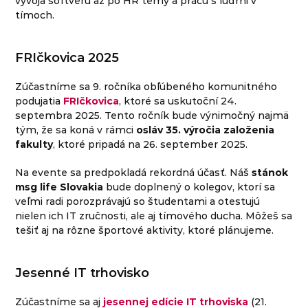
vývoja softvéru až po HR témy a prácu s ľuďmi v
tímoch.
FRIčkovica 2025
Zúčastníme sa 9. ročníka obľúbeného komunitného
podujatia
FRIčkovica
, ktoré sa uskutoční 24.
septembra 2025. Tento ročník bude výnimočný najmä
tým, že sa koná v rámci
osláv 35. výročia založenia
fakulty
, ktoré pripadá na 26. september 2025.
Na evente sa predpokladá rekordná účasť. Náš
stánok
msg life Slovakia
bude doplnený o kolegov, ktorí sa
veľmi radi porozprávajú so študentami a otestujú
nielen ich IT zručnosti, ale aj tímového ducha. Môžeš sa
tešiť aj na rôzne športové aktivity, ktoré plánujeme.
Jesenné IT trhovisko
Zúčastníme sa aj
jesennej edície IT trhoviska
(21.