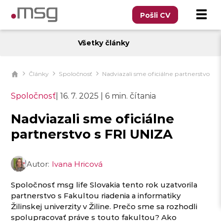
Pošli CV
Všetky články
Články
Spoločnosť
Nadviazali sme oficiálne partnerstvo s 
Spoločnosť
|
16. 7. 2025
|
6 min. čítania
Nadviazali sme oficiálne
partnerstvo s FRI UNIZA
Autor:
Ivana Hricová
Spoločnosť msg life Slovakia tento rok uzatvorila
partnerstvo s Fakultou riadenia a informatiky
Žilinskej univerzity v Žiline. Prečo sme sa rozhodli
spolupracovať práve s touto fakultou? Ako