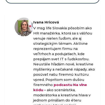
Ivana Hricová
V msg life Slovakia pôsobím ako
HR manažérka, ktorá sa s vášňou
venuje nielen ľuďom, ale aj
strategickým témam. Aktívne
reprezentujem firmu na
veľtrhoch a podujatiach, kde
prepájam svet IT s ľudskosťou.
Neustále hľadám nové, kreatívne
myšlienky a nečakané nápady, ako
posúvať našu firemnú kultúru
vpred. Popritom som dušou
firemného
podcastu Na vlne
kódu
– ako scenáristka,
moderátorka a kreatívna hlava v
jednom prinášam do éteru