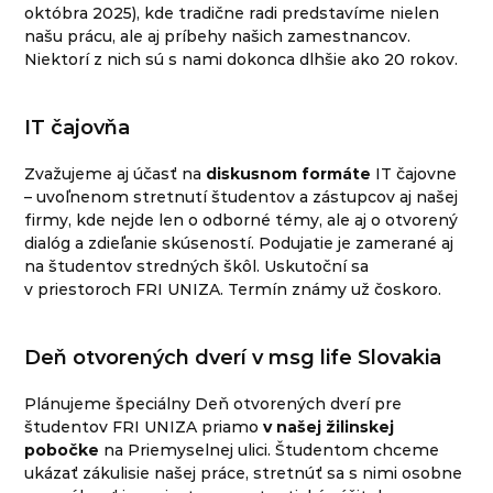
októbra 2025), kde tradične radi predstavíme nielen
našu prácu, ale aj príbehy našich zamestnancov.
Niektorí z nich sú s nami dokonca dlhšie ako 20 rokov.
IT čajovňa
Zvažujeme aj účasť na
diskusnom formáte
IT čajovne
– uvoľnenom stretnutí študentov a zástupcov aj našej
firmy, kde nejde len o odborné témy, ale aj o otvorený
dialóg a zdieľanie skúseností. Podujatie je zamerané aj
na študentov stredných škôl. Uskutoční sa
v priestoroch FRI UNIZA. Termín známy už čoskoro.
Deň otvorených dverí v msg life Slovakia
Plánujeme špeciálny Deň otvorených dverí pre
študentov FRI UNIZA priamo
v našej žilinskej
pobočke
na Priemyselnej ulici. Študentom chceme
ukázať zákulisie našej práce, stretnúť sa s nimi osobne