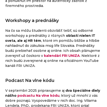
a ponúknuť im priestor na autentický zážitok z
firemného prostredia.
Workshopy a prednášky
Na čo sa môžu študenti obzvlášť tešiť, sú odborné
workshopy a prednášky z rôznych
oblastí nielen IT
sveta, ale aj HR tém
, ktoré im pomôžu bližšie a hlbšie
nahliadnuť do zákulisia msg life Slovakia. Prednášky
budú prebiehať osobne aj online. Ich obsah plánujeme
zverejniť už čoskoro v
kalendári FRI UNIZA
. Niektoré z
nich budú zverejnené aj online na oficiálnom YouTube
kanáli FRI UNIZA.
Podcast Na vlne kódu
V septembri 2025 pripravujeme aj
dva špeciálne diely
nášho
podcastu Na vlne kódu
, ktorý už mnohí z vás
dobre poznajú. Vyspovedáme v nich doc. Ing. Viliama
Lendela, PhD., prodekana FRI UNIZA, ktorý prijal