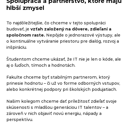
Spolupráca a partnerstvo, ktoré majú
hlbší zmysel
To najdôležitejšie, čo chceme v tejto spolupráci
budovať, je
vzťah založený na dôvere, zdieľaní a
spoločnom raste.
Nepôjde o jednorazové výstupy, ale
o kontinuálne vytváranie priestoru pre dialóg, rozvoj a
inšpiráciu.
Študentom chceme ukázať, že IT nie je len o kóde, ale
aj o ľuďoch, tímoch a hodnotách.
Fakulte chceme byť stabilným partnerom, ktorý
prinesie hodnotu – či už vo forme odborných vstupov,
alebo konkrétnej podpory pri školských podujatiach.
Našim kolegom chceme dať príležitosť zdieľať svoje
skúsenosti s mladšou generáciou IT talentov – a
zároveň v nich objaviť novú energiu, nápady a
perspektívu.