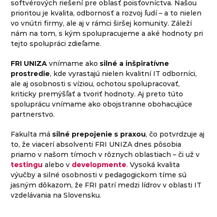
softvérových riešení pre oblasť poisťovníctva. Našou
prioritou je kvalita, odbornosť a rozvoj ľudí – a to nielen
vo vnútri firmy, ale aj v rámci širšej komunity. Záleží
nám na tom, s kým spolupracujeme a aké hodnoty pri
tejto spolupráci zdieľame.
FRI UNIZA
vnímame ako
silné a inšpiratívne
prostredie
, kde vyrastajú nielen kvalitní IT odborníci,
ale aj osobnosti s víziou, ochotou spolupracovať,
kriticky premýšľať a tvoriť hodnoty. Aj preto túto
spoluprácu vnímame ako obojstranne obohacujúce
partnerstvo.
Fakulta má
silné prepojenie s praxou
, čo potvrdzuje aj
to, že viacerí absolventi FRI UNIZA dnes pôsobia
priamo v našom tímoch v rôznych oblastiach – či už v
testingu
alebo v
developmente
. Vysoká kvalita
výučby a silné osobnosti v pedagogickom tíme sú
jasným dôkazom, že FRI patrí medzi lídrov v oblasti IT
vzdelávania na Slovensku.