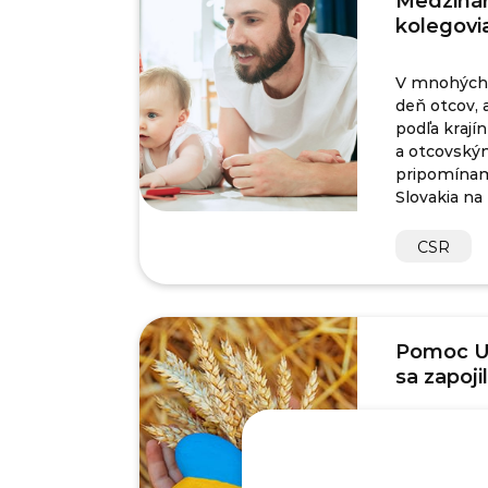
Medzinár
kolegovi
V mnohých k
deň otcov, 
podľa krajín
a otcovský
pripomínam
Slovakia na
CSR
Pomoc Uk
sa zapoji
Vďaka zbier
dojčenskú vý
susedov si 