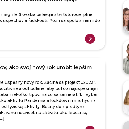
msg life Slovakia oslavuje štvrťstoročie plné
v, úspechov a ľudskosti. Pozri sa spolu s nami do
v, ako svoj nový rok urobiť lepším
pre úspešný nový rok. Začína sa projekt „2023“.
ozitívne a odhodlane, aby bol čo najúspešnejší.
ba niekoľko tipov, na čo sa zamerať. 1. Vyber
zickú aktivitu Pandémia a lockdown mnohých z
i od fyzickej aktivity. Bežný deň predtým
takzvanú necvičebnú aktivitu, ako kráčanie,
[…]