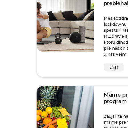
prebiehal
Mesiac zdrav
lockdownu. 
spestrili n
IT.Zdravie a
ktorú dlho
pre našich 
u nás veľmi
CSR
Máme pr
program 
Zaujali ťa 
máme pre t