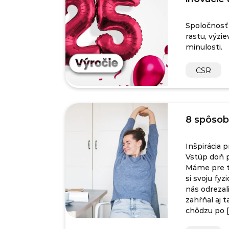
Spoločnosť 
rastu, výzie
minulosti.
CSR
8 spôsobo
Inšpirácia 
Vstúp doň p
Máme pre te
si svoju fy
nás odrezal
zahŕňal aj 
chôdzu po 