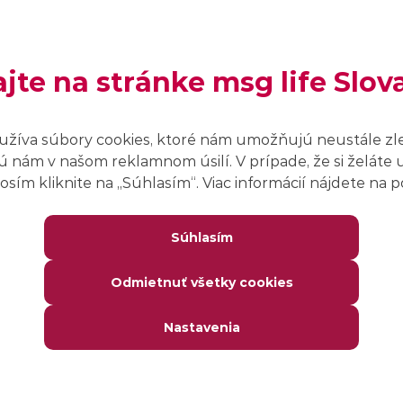
ery z miest postihnutých vojnou či rozhovory s
orých životy má vojenský konflikt medzi
 Ruskom najväčší dopad. Každý dňom utečie z
az viac […]
ajte na stránke msg life Slov
užíva súbory cookies, ktoré nám umožňujú neustále zl
 nám v našom reklamnom úsilí. V prípade, že si želáte 
sím kliknite na ,,Súhlasím“. Viac informácií nájdete na
 charitativným organizáciám
 aj hmotnými darmi
Súhlasím
 predvianočný zhon a naháňaš darčeky do
Odmietnuť všetky cookies
víle, existuje veľa ľudí, ktorí by si to s tebou
ymenili. A to najmä tí, ktorí stratili strechu nad
 zlej finančnej situácii alebo im neslúži zdravie.
Nastavenia
ch sme v msg life Slovakia počas decembra
leli. Segment IT […]