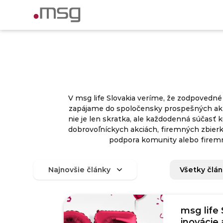
V msg life Slovakia veríme, že zodpovedné
zapájame do spoločensky prospešných aktiv
nie je len skratka, ale každodenná súčasť 
dobrovoľníckych akciách, firemných zbier
podpora komunity alebo firemná 
Všetky člá
msg life 
inovácie 