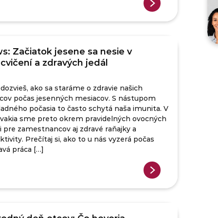
: Začiatok jesene sa nesie v
cvičení a zdravých jedál
 dozvieš, ako sa staráme o zdravie našich
ov počas jesenných mesiacov. S nástupom
ladného počasia to často schytá naša imunita. V
lovakia sme preto okrem pravidelných ovocných
ili pre zamestnancov aj zdravé raňajky a
ivity. Prečítaj si, ako to u nás vyzerá počas
avá práca […]