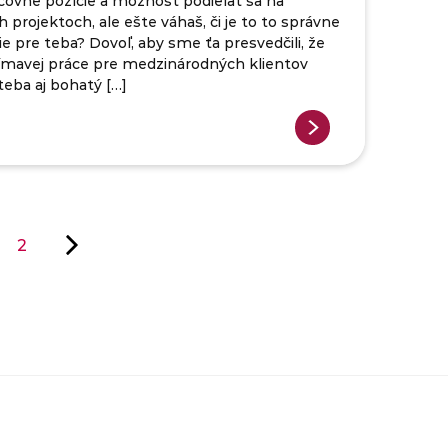
covné pozície a možnosť podieľať sa na
 projektoch, ale ešte váhaš, či je to to správne
 pre teba? Dovoľ, aby sme ťa presvedčili, že
ímavej práce pre medzinárodných klientov
eba aj bohatý […]
2