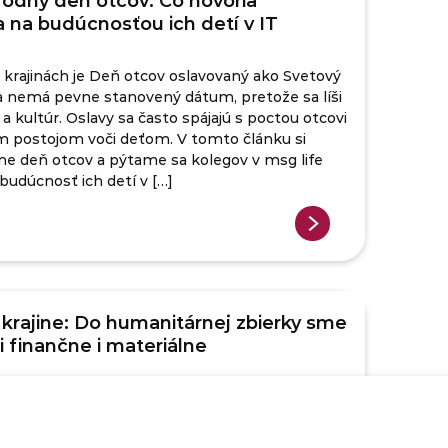
odný deň otcov: Čo hovoria
a na budúcnosťou ich detí v IT
rajinách je Deň otcov oslavovaný ako Svetový
a nemá pevne stanovený dátum, pretože sa líši
 a kultúr. Oslavy sa často spájajú s poctou otcovi
m postojom voči deťom. V tomto článku si
e deň otcov a pýtame sa kolegov v msg life
 budúcnosť ich detí v […]
rajine: Do humanitárnej zbierky sme
li finančne i materiálne
ke na pomoc Ukrajine sme zakúpili potraviny,
živu, spacáky aj drogériu. Situáciu u našich
mnohí z nás nedokážu predstaviť do chvíle, kým