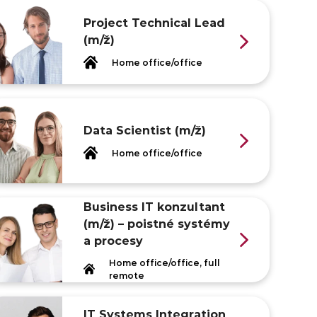
Project Technical Lead
(m/ž)
Home office/office
Data Scientist (m/ž)
Home office/office
Business IT konzultant
(m/ž) – poistné systémy
a procesy
Home office/office, full
remote
IT Systems Integration