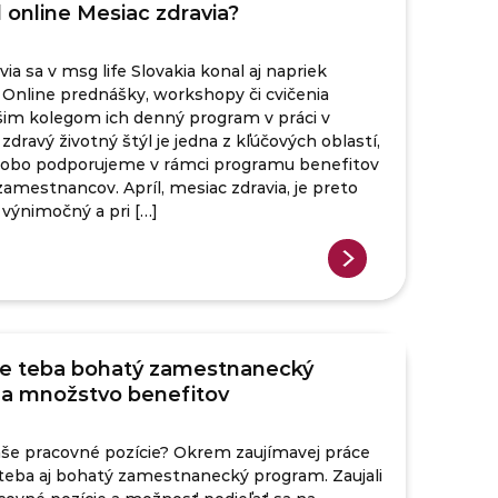
 online Mesiac zdravia?
ia sa v msg life Slovakia konal aj napriek
Online prednášky, workshopy či cvičenia
ašim kolegom ich denný program v práci v
 zdravý životný štýl je jedna z kľúčových oblastí,
dobo podporujeme v rámci programu benefitov
zamestnancov. Apríl, mesiac zdravia, je preto
 výnimočný a pri […]
e teba bohatý zamestnanecký
a množstvo benefitov
naše pracovné pozície? Okrem zaujímavej práce
eba aj bohatý zamestnanecký program. Zaujali