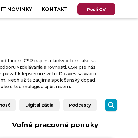
IT NOVINKY
KONTAKT
Pošli CV
 Pod tagom CSR nájdeš články o tom, ako sa
odporu vzdelávania a rovnosti. CSR pre nás
spievať k lepšiemu svetu. Dozvieš sa viac o
om. Nech už ťa zaujíma spoločenský dopad,
ruke s technológiou aj biznisom.
nosť
Digitalizácia
Podcasty
Voľné pracovné ponuky