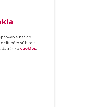
akia
epšovanie našich
udeliť nám súhlas s
 podstránke
cookies
.