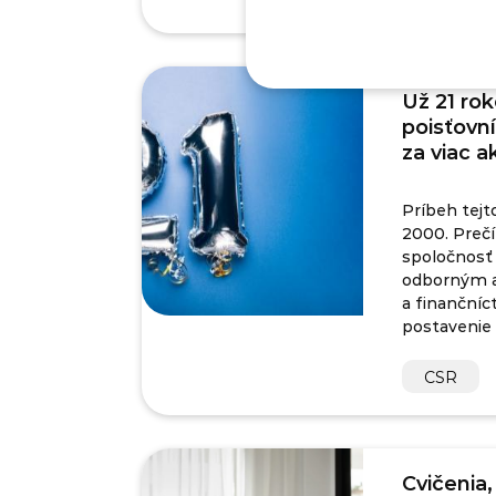
Už 21 ro
poisťovní
za viac 
Príbeh tejt
2000. Prečít
spoločnosť 
odborným a
a finančníct
postavenie 
CSR
Cvičenia