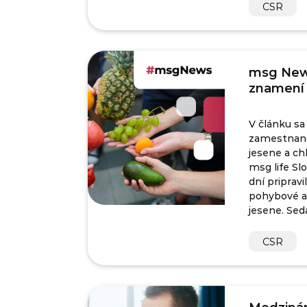
CSR
msg News
znamení 
V článku sa
zamestnanc
jesene a ch
msg life S
dní priprav
pohybové akt
jesene. Sed
CSR