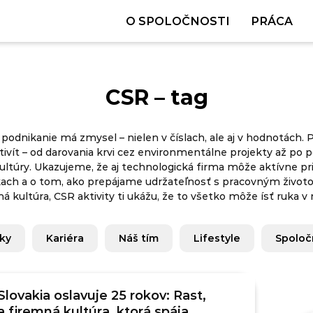
O SPOLOČNOSTI
PRÁCA
CSR – tag
 podnikanie má zmysel – nielen v číslach, ale aj v hodnotách.
ít – od darovania krvi cez environmentálne projekty až po p
kultúry. Ukazujeme, že aj technologická firma môže aktívne pri
kach a o tom, ako prepájame udržateľnosť s pracovným život
kultúra, CSR aktivity ti ukážu, že to všetko môže ísť ruka v 
nky
Kariéra
Náš tím
Lifestyle
Spoloč
Slovakia oslavuje 25 rokov: Rast,
a firemná kultúra, ktorá spája