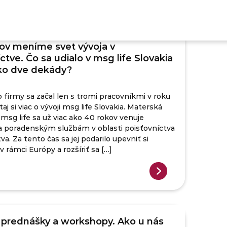
kov meníme svet vývoja v
ctve. Čo sa udialo v msg life Slovakia
ako dve dekády?
o firmy sa začal len s tromi pracovníkmi v roku
aj si viac o vývoji msg life Slovakia. Materská
msg life sa už viac ako 40 rokov venuje
 poradenským službám v oblasti poisťovníctva
va. Za tento čas sa jej podarilo upevniť si
v rámci Európy a rozšíriť sa […]
, prednášky a workshopy. Ako u nás