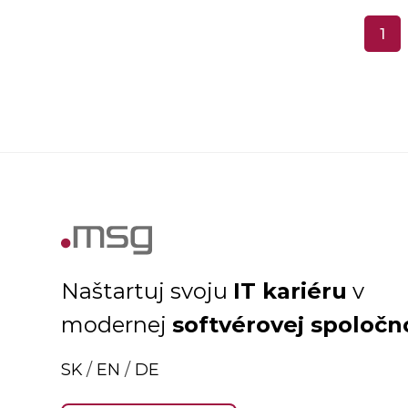
1
IT kariéru
Naštartuj svoju
v
softvérovej spoločn
modernej
SK
/
EN
/
DE