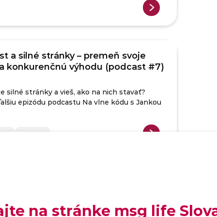
st a silné stránky – premeň svoje
na konkurenčnú výhodu (podcast #7)
e silné stránky a vieš, ako na nich stavať?
ďalšiu epizódu podcastu Na vlne kódu s Jankou
ry
Skills
 úroveň nemčiny v životopise. Kedy si
roveň B2 či C1?
ajte na stránke msg life Slov