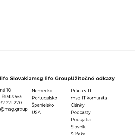
ife Slovakia
msg life Group
Užitočné odkazy
ná 18
Nemecko
Práca v IT
 Bratislava
Portugalsko
msg IT komunita
32 221 270
Španielsko
Články
sk@msg.group
USA
Podcasty
Podujatia
Slovník
Súťaže