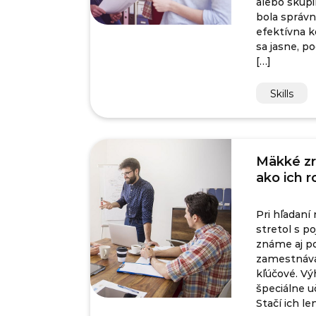
alebo skupi
bola správn
efektívna k
sa jasne, 
[…]
Skills
Mäkké zru
ako ich r
Pri hľadaní
stretol s 
známe aj po
zamestnávat
kľúčové. Vý
špeciálne uč
Stačí ich len