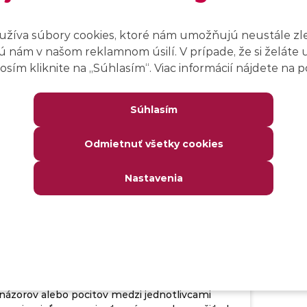
, ako si stanoviť správnu úroveň cudzieho
časnosti je bežné, že ovládame druhý jazyk .
sa učila iba ruština, neskôr ju vytlačila angličtina,
užíva súbory cookies, ktoré nám umožňujú neustále zl
ýmsi základom. Postupom času sa k angličtine
 nám v našom reklamnom úsilí. V prípade, že si želáte 
druhý jazyk nemčina a aktuálnym trendom na
sím kliknite na ,,Súhlasím“. Viac informácií nájdete na
jazyky ako španielčina, francúzština alebo
 V msg life Slovakia vyžadujeme najmä nemčinu,
Súhlasím
Odmietnuť všetky cookies
Nastavenia
a komunikácia znižuje chybovosť a
roduktivitu nielen v práci. Ako ju
ť?
o je komunikácia nachádzame definíciu, že je to
ebo neverbálny proces výmeny informácií,
názorov alebo pocitov medzi jednotlivcami