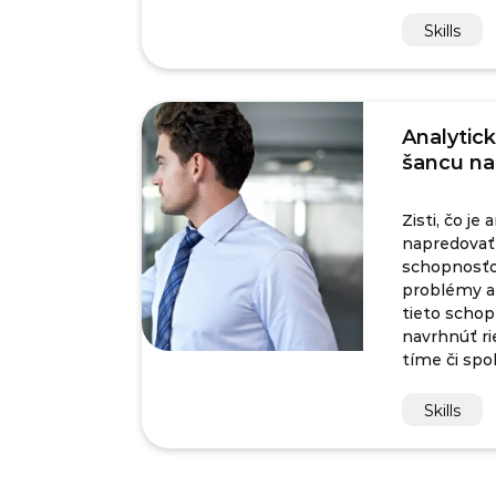
Skills
Analytic
šancu na
Zisti, čo j
napredovať 
schopnosťou
problémy a 
tieto schop
navrhnúť ri
tíme či spo
Skills