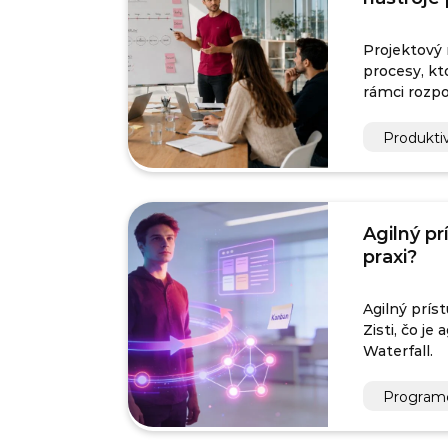
Projektový
procesy, kt
rámci rozpo
Produktiv
Agilný pr
praxi?
Agilný prís
Zisti, čo je
Waterfall.
Program