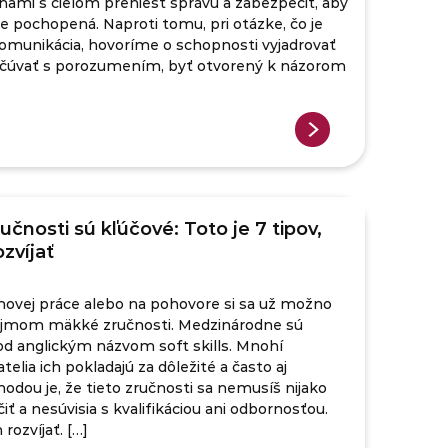
nami s cieľom preniesť správu a zabezpečiť, aby
e pochopená. Naproti tomu, pri otázke, čo je
omunikácia, hovoríme o schopnosti vyjadrovať
počúvať s porozumením, byť otvorený k názorom
čnosti sú kľúčové: Toto je 7 tipov,
ozvíjať
 novej práce alebo na pohovore si sa už možno
pojmom mäkké zručnosti. Medzinárodne sú
d anglickým názvom soft skills. Mnohí
elia ich pokladajú za dôležité a často aj
hodou je, že tieto zručnosti sa nemusíš nijako
iť a nesúvisia s kvalifikáciou ani odbornosťou.
 rozvíjať. […]