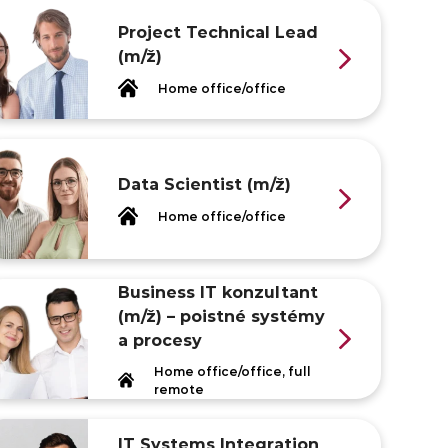
Project Technical Lead
(m/ž)
Home office/office
Data Scientist (m/ž)
Home office/office
Business IT konzultant
(m/ž) – poistné systémy
a procesy
Home office/office, full
remote
IT Systems Integration