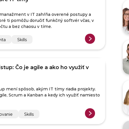
 manažment v IT zahŕňa overené postupy a
oré ti pomôžu doručiť funkčný softvér včas, v
čtu a bez chaosu v tíme.
ita
Skills
ístup: Čo je agile a ako ho využiť v
tup mení spôsob, akým IT tímy riadia projekty.
 agile, Scrum a Kanban a kedy ich využiť namiesto
ovanie
Skills