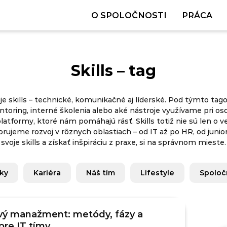
O SPOLOČNOSTI
PRÁCA
Skills – tag
je skills – technické, komunikačné aj líderské. Pod týmto tago
ntoring, interné školenia alebo aké nástroje využívame pri o
platformy, ktoré nám pomáhajú rásť. Skills totiž nie sú len o v
orujeme rozvoj v rôznych oblastiach – od IT až po HR, od junio
svoje skills a získať inšpiráciu z praxe, si na správnom mieste.
nky
Kariéra
Náš tím
Lifestyle
Spoloč
vý manažment: metódy, fázy a
pre IT tímy