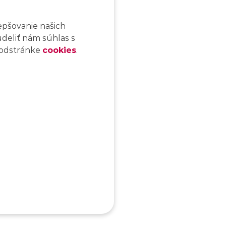
epšovanie našich
udeliť nám súhlas s
 podstránke
cookies
.