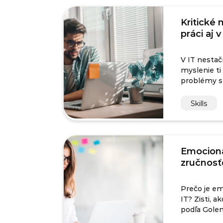
Kritické 
práci aj v
V IT nestačí
myslenie ti
problémy s
Skills
Emocioná
zručnosť
Prečo je em
IT? Zisti, ak
podľa Gole