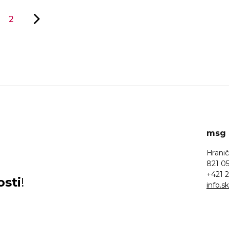
2
msg l
Hranič
821 05
+421 2
osti
!
info.