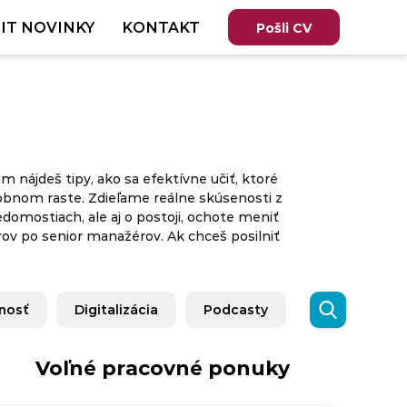
IT NOVINKY
KONTAKT
Pošli CV
m nájdeš tipy, ako sa efektívne učiť, ktoré
sobnom raste. Zdieľame reálne skúsenosti z
edomostiach, ale aj o postoji, ochote meniť
rov po senior manažérov. Ak chceš posilniť
nosť
Digitalizácia
Podcasty
Voľné pracovné ponuky