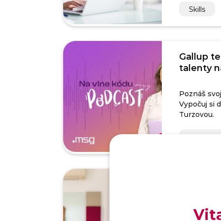
Skills
Gallup te
talenty 
Poznáš svoj
Vypočuj si 
Turzovou.
Rozhovo
Jazyková
napísať ú
Vit