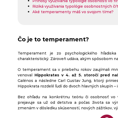
Prínosy využívania typológie osobnosti vo f
Riziká využívania typológie osobnostných čŕ
Aké temperamenty máš vo svojom tíme?
Čo je to temperament?
Temperament je zo psychologického hľadisk
charakteristický. Zároveň udáva, akým spôsobom naz
O temperament sa v priebehu rokov zaujímali mn
venoval
Hippokrates v 4. až 5. storočí pred n
Galénos a následne Carl Gustav Jung, ktorý prini
Hippokrata rozdelil ľudí do dvoch hlavných skupín – 
Bez ohľadu na konkrétnu teóriu či osobnosť vo 
prejavuje sa už od detstva a počas života sa v
zmenám v dôsledku skúseností, nových zážitkov, výc