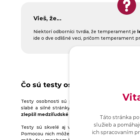
Vieš, že…
Niektorí odborníci tvrdia, že temperament je
l
ide o dve odlišné veci, pričom temperament pre
Čo sú testy osobnosti a prečo sú
Vit
Testy osobnosti sú praktickým nástrojom, pomoc
slabé a silné stránky. S tými následne môžeš pra
zlepšil medziľudské vzťahy
.
Táto stránka po
služieb a pomáhajú
Testy sú skvelé aj v tom, že ti na základe tvo
ich spracovaním pro
Pomocou nich môžeš zistiť aj svoje nedostatky al