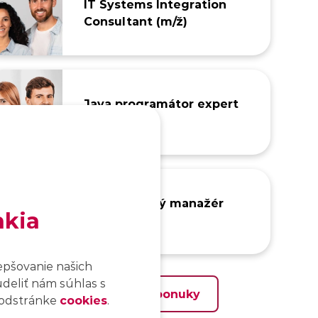
IT Systems Integration
Consultant (m/ž)
Java programátor expert
(m/ž)
IT projektový manažér
akia
junior (m/ž)
epšovanie našich
udeliť nám súhlas s
Zobraziť všetky ponuky
 podstránke
cookies
.