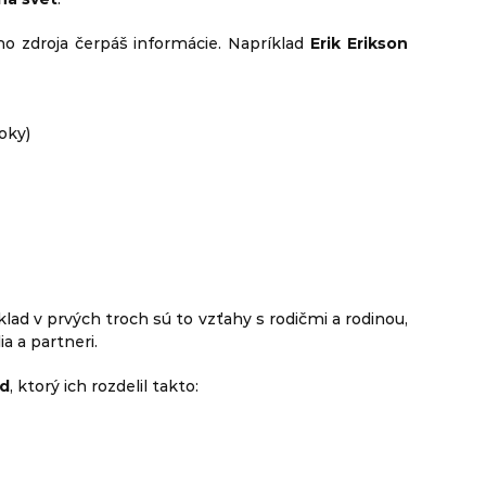
kého zdroja čerpáš informácie. Napríklad
Erik Erikson
oky)
klad v prvých troch sú to vzťahy s rodičmi a rodinou,
ia a partneri.
ud
, ktorý ich rozdelil takto: