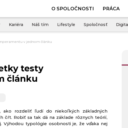
O SPOLOČNOSTI
PRÁCA
y
Kariéra
Náš tím
Lifestyle
Spoločnosť
Digita
 temperamentu v jednom článku
etky testy
m článku
r
 ako rozdeliť ľudí do niekoľkých základných
ch čŕt. Robiť sa tak dá na základe rôznych teórií,
j. Výhodou typológie osobnosti je, že vďaka nej