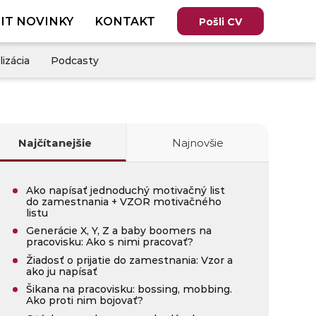
IT NOVINKY
KONTAKT
Pošli CV
lizácia
Podcasty
Najčítanejšie
Najnovšie
Ako napísať jednoduchý motivačný list
do zamestnania + VZOR motivačného
listu
Generácie X, Y, Z a baby boomers na
pracovisku: Ako s nimi pracovať?
Žiadosť o prijatie do zamestnania: Vzor a
ako ju napísať
Šikana na pracovisku: bossing, mobbing.
Ako proti nim bojovať?