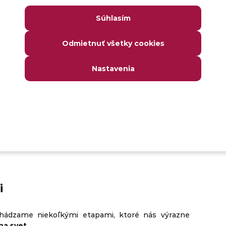
Súhlasím
Odmietnuť všetky cookies
Nastavenia
 ti pomôže zodpovedať si otázku:
ako si nájsť
kajú odporúčania, na ktoré typy práce sa hodí
est temperamentu
vypĺňať pravdivo
. Odpovede na
i
echádzame niekoľkými etapami, ktoré nás výrazne
na svet
.