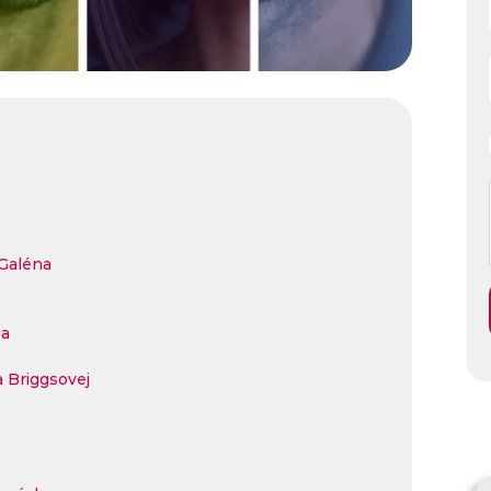
Galéna
ga
 Briggsovej