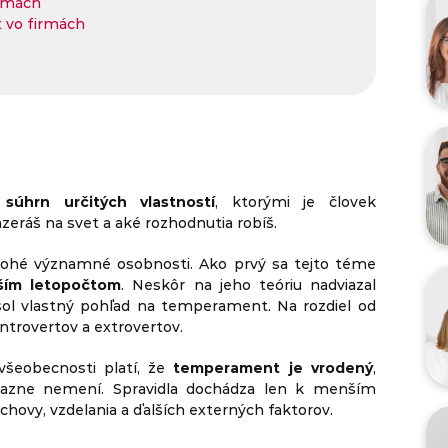
irmách
t vo firmách
a
súhrn určitých vlastností
, ktorými je človek
eráš na svet a aké rozhodnutia robíš.
ohé významné osobnosti. Ako prvý sa tejto téme
aším letopočtom
. Neskôr na jeho teóriu nadviazal
esol vlastný pohľad na temperament. Na rozdiel od
introvertov a extrovertov.
všeobecnosti platí, že
temperament je vrodený
,
ýrazne nemení. Spravidla dochádza len k menším
hovy, vzdelania a ďalších externých faktorov.