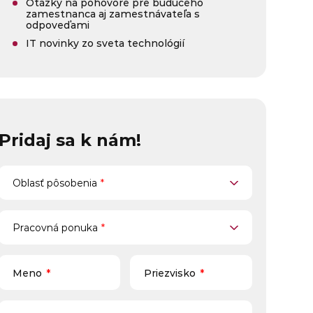
Otázky na pohovore pre budúceho
zamestnanca aj zamestnávateľa s
odpoveďami
IT novinky zo sveta technológií
Pridaj sa k nám!
Oblasť pôsobenia
Oblasť pôsobenia
*
Pracovná ponuka
Pracovná ponuka
*
Meno
*
Priezvisko
*