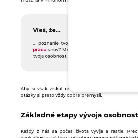
môžu ťa v mnohom brzdiť.
Vieš, že…
… poznanie tvojich silných a slabých stránok
prácu
snov? Mnohé testy osobnosti totiž ponú
tvoja osobnosť.
Aby si však získal relevantný výsledok, musíš t
otázky si preto vždy dobre premysli.
Základné etapy vývoja osobnost
Každý z nás sa počas života vyvíja a rastie. Pr
ovplyvňujú a určitým spôsobom
menia náš pohľad 