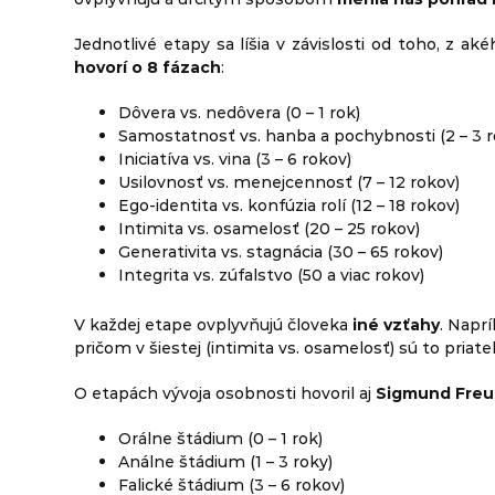
Jednotlivé etapy sa líšia v závislosti od toho, z a
hovorí o 8 fázach
:
Dôvera vs. nedôvera (0 – 1 rok)
Samostatnosť vs. hanba a pochybnosti (2 – 3 r
Iniciatíva vs. vina (3 – 6 rokov)
Usilovnosť vs. menejcennosť (7 – 12 rokov)
Ego-identita vs. konfúzia rolí (12 – 18 rokov)
Intimita vs. osamelosť (20 – 25 rokov)
Generativita vs. stagnácia (30 – 65 rokov)
Integrita vs. zúfalstvo (50 a viac rokov)
V každej etape ovplyvňujú človeka
iné vzťahy
. Naprí
pričom v šiestej (intimita vs. osamelosť) sú to priatel
O etapách vývoja osobnosti hovoril aj
Sigmund Fre
Orálne štádium (0 – 1 rok)
Análne štádium (1 – 3 roky)
Falické štádium (3 – 6 rokov)