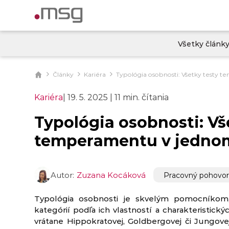
Všetky článk
Články
Kariéra
Typológia osobnosti: Všetky testy
Kariéra
|
19. 5. 2025
|
11 min. čítania
Typológia osobnosti: Vš
temperamentu v jedno
Autor:
Zuzana Kocáková
Pracovný pohovo
Typológia osobnosti je skvelým pomocníkom,
kategórií podľa ich vlastností a charakteristický
vrátane Hippokratovej, Goldbergovej či Jungove