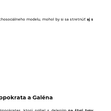
ychosociálneho modelu, mohol by si sa stretnúť
aj s
ppokrata a Galéna
pokrates, ktorý prišiel s delením
na štyri typy