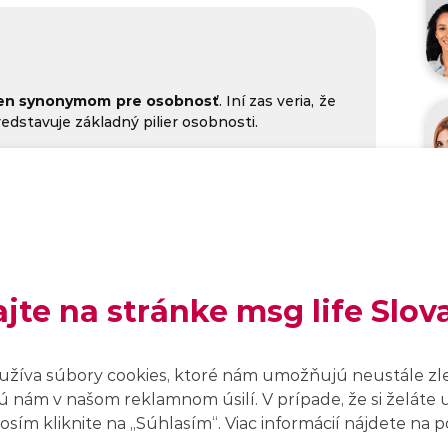
en synonymom pre osobnosť
. Iní zas veria, že
dstavuje základný pilier osobnosti.
 dôležité?
ajte na stránke msg life Slov
ou ktorého spoznáš svoju osobnosť, ako aj svoje
covať, aby si dosiahol
lepšie pracovné výsledky a
užíva súbory cookies, ktoré nám umožňujú neustále zl
 nám v našom reklamnom úsilí. V prípade, že si želáte 
jich odpovedí poskytnú
objektívnu spätnú väzbu
.
sím kliknite na ,,Súhlasím“. Viac informácií nájdete na
ebo negatívne črty, ktoré si sám neuvedomuješ, no