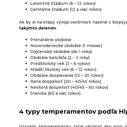
Latentné štádium (6 – 12 rokov)
Genitálne štádium (12 a viac rokov)
Ak by si na etapy vývoja osobnosti nazeral z biops
takýmto delením
:
Prenatálne obdobie
Novorodenecké obdobie (1 mesiac)
Dojčenské obdobie (do 1 roka)
Obdobie batoľaťa (2 – 3 roky)
Predškolský vek (3 – 6 rokov)
Mladší školský vek (6 – 12 rokov)
Obdobie dospievania (12 – 20 rokov)
Raná dospelosť (20 – 40/45 rokov)
Neskorá dospelosť (40/45 – 60 rokov)
Staroba (60 a viac rokov)
4 typy temperamentov podľa Hi
Význam temperamentu začal skúmať ako prvý Hip