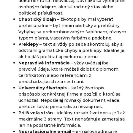
dokumentu ich neuvádzaj. Rovnako sa vyhni príliš
osobným údajom, ako sú rodinný stav alebo
politická príslušnosť.
Chaotický dizajn
– životopis by mal vyzerať
profesionálne – byť minimalistický a prehľadný.
Vyhýbaj sa prekombinovaným šablónam, rôznym
typom písma, viacerým farbám a podobne.
Preklepy
– text si vždy po sebe skontroluj, aby si
odstránil gramatické chyby a preklepy. Ideálne je,
ak ho dáš prečítať aj niekomu inému.
Nepravdivé informácie
– vždy uvádzaj iba
pravdivé údaje, ktoré môžeš doložiť diplomom,
certifikátom alebo referenciami z
predchádzajúcich zamestnaní.
Univerzálny životopis
– každý životopis
prispôsob konkrétnej firme a pozícii, o ktorú sa
uchádzaš. Neposielaj rovnaký dokument všade,
pretože takto personalistu nezaujmeš.
Príliš veľa strán
– ideálny rozsah životopisu je 1 až
maximálne 3 strany. Text nenaťahuj a zameraj sa
len na podstatné informácie.
Neprofesionálny e-mail
– e-mailová adresa je