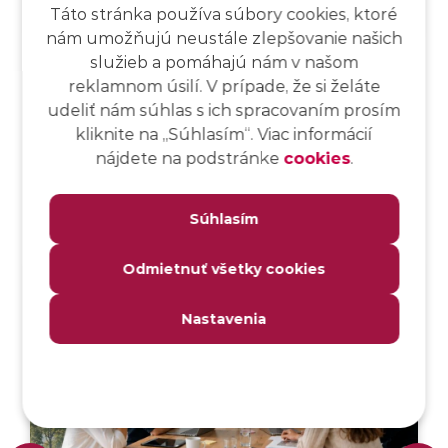
Táto stránka používa súbory cookies, ktoré
nám umožňujú neustále zlepšovanie našich
služieb a pomáhajú nám v našom
reklamnom úsilí. V prípade, že si želáte
Všetky pracovné ponuky
udeliť nám súhlas s ich spracovaním prosím
kliknite na ,,Súhlasím“. Viac informácií
nájdete na podstránke
cookies
.
Súvisiace články
Súhlasím
Odmietnuť všetky cookies
Nastavenia