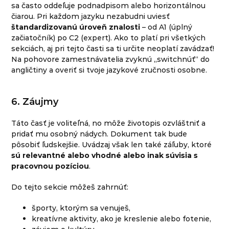
sa často oddeľuje podnadpisom alebo horizontálnou
čiarou. Pri každom jazyku nezabudni uviesť
štandardizovanú úroveň
znalosti
– od A1 (úplný
začiatočník) po C2 (expert). Ako to platí pri všetkých
sekciách, aj pri tejto časti sa ti určite neoplatí zavádzať!
Na pohovore zamestnávatelia zvyknú „switchnúť“ do
angličtiny a overiť si tvoje jazykové zručnosti osobne.
6. Záujmy
Táto časť je voliteľná, no môže životopis ozvláštniť a
pridať mu osobný nádych. Dokument tak bude
pôsobiť ľudskejšie. Uvádzaj však len také záľuby, ktoré
sú relevantné alebo vhodné alebo inak súvisia s
pracovnou pozíciou
.
Do tejto sekcie môžeš zahrnúť:
športy, ktorým sa venuješ,
kreatívne aktivity, ako je kreslenie alebo fotenie,