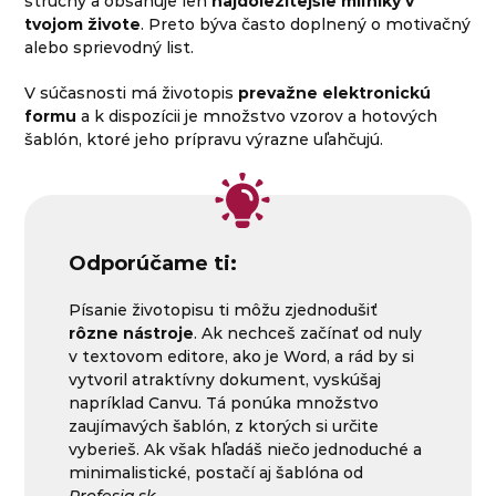
stručný a obsahuje len
najdôležitejšie míľniky v
tvojom živote
. Preto býva často doplnený o motivačný
alebo sprievodný list.
V súčasnosti má životopis
prevažne elektronickú
formu
a k dispozícii je množstvo vzorov a hotových
šablón, ktoré jeho prípravu výrazne uľahčujú.
Odporúčame ti:
Písanie životopisu ti môžu zjednodušiť
rôzne nástroje
. Ak nechceš začínať od nuly
v textovom editore, ako je Word, a rád by si
vytvoril atraktívny dokument, vyskúšaj
napríklad Canvu. Tá ponúka množstvo
zaujímavých šablón, z ktorých si určite
vyberieš. Ak však hľadáš niečo jednoduché a
minimalistické, postačí aj šablóna od
Profesia.sk.