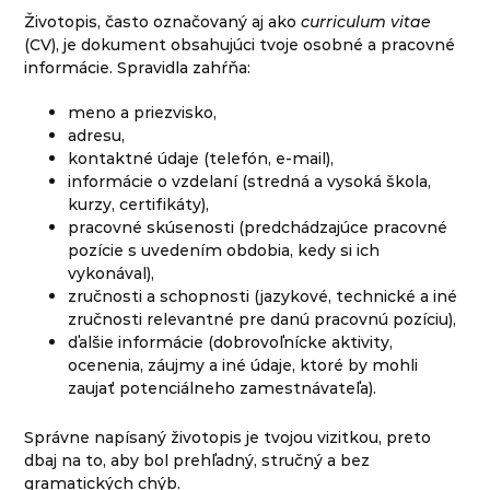
Životopis, často označovaný aj ako
curriculum vitae
(CV), je dokument obsahujúci tvoje osobné a pracovné
informácie. Spravidla zahŕňa:
meno a priezvisko,
adresu,
kontaktné údaje (telefón, e-mail),
informácie o vzdelaní (stredná a vysoká škola,
kurzy, certifikáty),
pracovné skúsenosti (predchádzajúce pracovné
pozície s uvedením obdobia, kedy si ich
vykonával),
zručnosti a schopnosti (jazykové, technické a iné
zručnosti relevantné pre danú pracovnú pozíciu),
ďalšie informácie (dobrovoľnícke aktivity,
ocenenia, záujmy a iné údaje, ktoré by mohli
zaujať potenciálneho zamestnávateľa).
Správne napísaný životopis je tvojou vizitkou, preto
dbaj na to, aby bol prehľadný, stručný a bez
gramatických chýb.