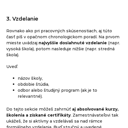
3. Vzdelanie
Rovnako ako pri pracovných skúsenostiach, aj túto
časť píš v opačnom chronologickom poradí. Na prvom
mieste uvádzaj
najvyššie dosiahnuté vzdelanie
(napr.
vysoká škola), potom nasleduje nižšie (napr. stredná
škola).
Uveď:
názov školy,
obdobie štúdia,
odbor alebo študijný program (ak je to
relevantné).
Do tejto sekcie môžeš zahrnúť
aj absolvované kurzy,
školenia a získané certifikáty
. Zamestnávateľovi tak
ukážeš, že si aktívny a vzdelávaš sa nad rámce
formálneho vzdelania. Buď stručný a uvedené