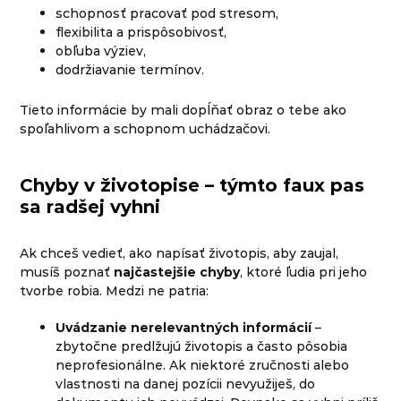
schopnosť pracovať pod stresom,
flexibilita a prispôsobivosť,
obľuba výziev,
dodržiavanie termínov.
Tieto informácie by mali dopĺňať obraz o tebe ako
spoľahlivom a schopnom uchádzačovi.
Chyby v životopise – týmto faux pas
sa radšej vyhni
Ak chceš vedieť, ako napísať životopis, aby zaujal,
musíš poznať
najčastejšie chyby
, ktoré ľudia pri jeho
tvorbe robia. Medzi ne patria:
Uvádzanie nerelevantných informácií
–
zbytočne predlžujú životopis a často pôsobia
neprofesionálne. Ak niektoré zručnosti alebo
vlastnosti na danej pozícii nevyužiješ, do