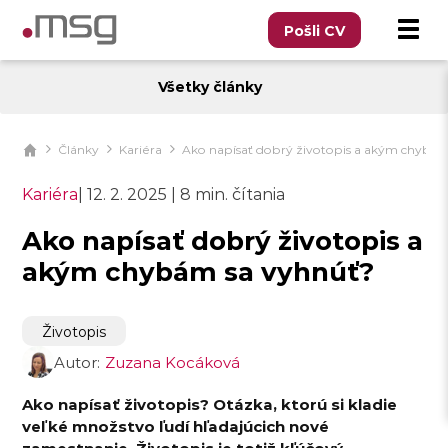
Pošli CV
Všetky články
Články
Kariéra
Ako napísať dobrý životopis a akým chybá
Kariéra
|
12. 2. 2025
|
8 min. čítania
Ako napísať dobrý životopis a
akým chybám sa vyhnúť?
Životopis
Autor:
Zuzana Kocáková
Ako napísať životopis
? Otázka, ktorú si kladie
veľké množstvo ľudí hľadajúcich nové