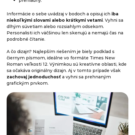
prehľadný.
Informácie o sebe uvádzaj v bodoch a opisuj ich
iba
niekoľkými slovami alebo krátkymi vetami
. Vyhni sa
dlhým súvetiam alebo rozsiahlym odsekom.
Personalisti ich väčšinou len skenujú a nemajú čas na
podrobné čítanie.
A čo dizajn? Najlepším riešením je biely podklad s
čiernym písmom, ideálne vo formáte Times New
Roman veľkosti 12. Výnimkou sú kreatívne oblasti, kde
sa očakáva originálny dizajn. Aj v tomto prípade však
zachovaj jednoduchosť
a vyhni sa prehnaným
grafickým prvkom.