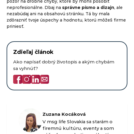
pozor na drobné chyby, ktoré by mohli pôsobiť
neprofesionálne. Dbaj na
správne písmo a dizajn
, ale
nezabúdaj ani na obsahovú stránku. Tá by mala
zdôrazniť tvoje úspechy a hodnotu, ktorú môžeš firme
priniesť.
Zdieľaj článok
Ako napísať dobrý životopis a akým chybám
sa vyhnúť?
Zuzana Kocáková
V msg life Slovakia sa starám o
firemnú kultúru, eventy a som