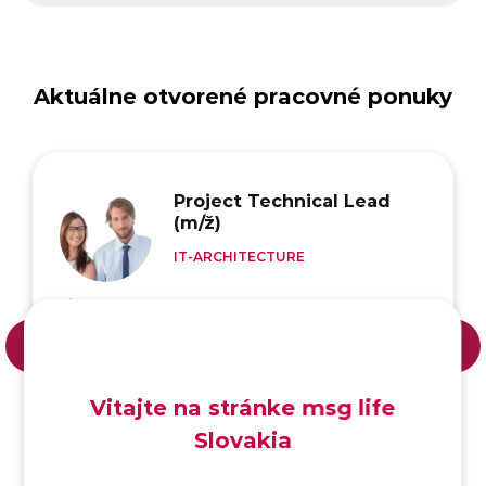
Aktuálne otvorené pracovné ponuky
Project Technical Lead
(m/ž)
IT-ARCHITECTURE
Home office/office
KĽÚČOVÉ ZNALOSTI
Seniorné skúsenosti z oblasti IT architektúry
Vitajte na stránke msg life
alebo Java vývoja, projektová a tímová
Slovakia
koordinácia, nemecký (B2), anglický jazyk
(B2)