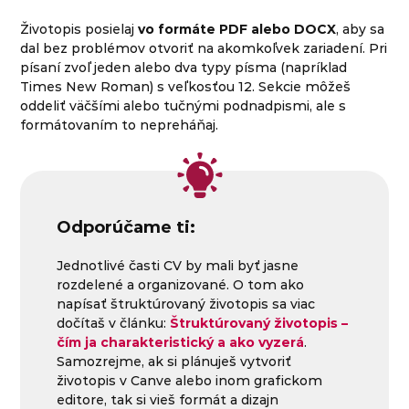
Životopis posielaj
vo formáte PDF alebo DOCX
, aby sa
dal bez problémov otvoriť na akomkoľvek zariadení. Pri
písaní zvoľ jeden alebo dva typy písma (napríklad
Times New Roman) s veľkosťou 12. Sekcie môžeš
oddeliť väčšími alebo tučnými podnadpismi, ale s
formátovaním to nepreháňaj.
Odporúčame ti:
Jednotlivé časti CV by mali byť jasne
rozdelené a organizované. O tom ako
napísať štruktúrovaný životopis sa viac
dočítaš v článku:
Štruktúrovaný životopis –
čím ja charakteristický a ako vyzerá
.
Samozrejme, ak si plánuješ vytvoriť
životopis v Canve alebo inom grafickom
editore, tak si vieš formát a dizajn