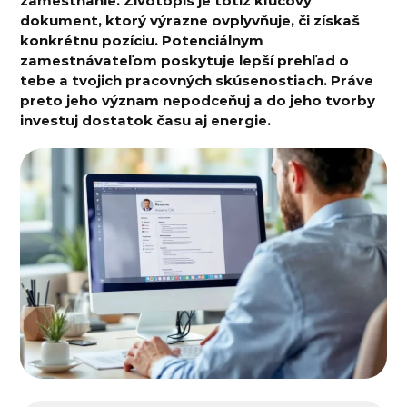
zamestnanie. Životopis je totiž kľúčový
dokument, ktorý výrazne ovplyvňuje, či získaš
konkrétnu pozíciu. Potenciálnym
zamestnávateľom poskytuje lepší prehľad o
tebe a tvojich pracovných skúsenostiach. Práve
preto jeho význam nepodceňuj a do jeho tvorby
investuj dostatok času aj energie.