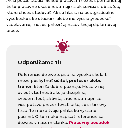
Ak si počas štúdia niekde pracoval, môžeš spomenúť aj
tieto pracovné skúsenosti, najmä ak súvisia s oblasťou,
ktorú chceš študovať. Ak sa hlásiš na postgraduálne
vysokoškolské štúdium alebo iné vyššie „vedecké“
vzdelávanie, môžeš priložiť aj názov tvojej diplomovej
práce.
Odporúčame ti:
Referencie do životopisu na vysokú školu ti
môže poskytnúť
učiteľ, profesor alebo
tréner
, ktorí ťa dobre poznajú. Môžu v nej
uviesť vlastnosti ako je disciplína,
svedomitosť, aktivita, zručnosti, napr. že
vieš pútavo prezentovať, či to, že si tímový
hráč. To môže tvoju prihlášku výrazne
posilniť. O tom, ako napísať referencie sa
dozvieš v našom článku:
Pracovný posudok