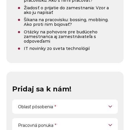
pracovisku: Ako s nimi pracovať?
Žiadosť o prijatie do zamestnania: Vzor a
ako ju napísať
Šikana na pracovisku: bossing, mobbing.
Ako proti nim bojovať?
Otázky na pohovore pre budúceho
zamestnanca aj zamestnávateľa s
odpoveďami
IT novinky zo sveta technológií
Pridaj sa k nám!
Oblasť pôsobenia
Oblasť pôsobenia
*
Pracovná ponuka
Pracovná ponuka
*