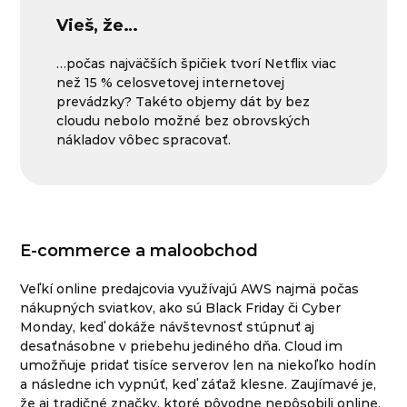
Vieš, že…
…počas najväčších špičiek tvorí Netflix viac
než 15 % celosvetovej internetovej
prevádzky? Takéto objemy dát by bez
cloudu nebolo možné bez obrovských
nákladov vôbec spracovať.
E-commerce a maloobchod
Veľkí online predajcovia využívajú AWS najmä počas
nákupných sviatkov, ako sú Black Friday či Cyber
Monday, keď dokáže návštevnosť stúpnuť aj
desaťnásobne v priebehu jediného dňa. Cloud im
umožňuje pridať tisíce serverov len na niekoľko hodín
a následne ich vypnúť, keď záťaž klesne. Zaujímavé je,
že aj tradičné značky, ktoré pôvodne nepôsobili online,