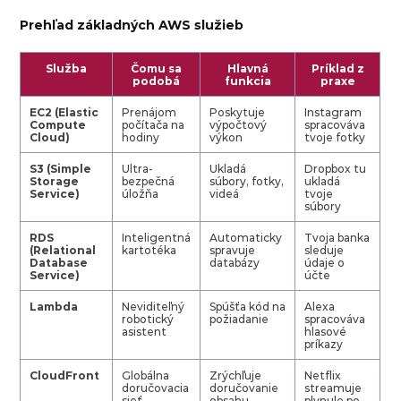
Prehľad základných AWS služieb
Služba
Čomu sa
Hlavná
Príklad z
podobá
funkcia
praxe
EC2 (Elastic
Prenájom
Poskytuje
Instagram
Compute
počítača na
výpočtový
spracováva
Cloud)
hodiny
výkon
tvoje fotky
S3 (Simple
Ultra-
Ukladá
Dropbox tu
Storage
bezpečná
súbory, fotky,
ukladá
Service)
úložňa
videá
tvoje
súbory
RDS
Inteligentná
Automaticky
Tvoja banka
(Relational
kartotéka
spravuje
sleduje
Database
databázy
údaje o
Service)
účte
Lambda
Neviditeľný
Spúšťa kód na
Alexa
robotický
požiadanie
spracováva
asistent
hlasové
príkazy
CloudFront
Globálna
Zrýchľuje
Netflix
doručovacia
doručovanie
streamuje
sieť
obsahu
plynule po