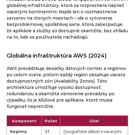
globálnej infraštruktúry, ktorá sa rozprestiera naprieč
viacerými kontinentmi. Nejde len o rozmiestnenie
serverov na rôznych miestach – ide o vytvorenie
bezproblémovej, spoľahlivej siete, ktorá zabezpečuje,
že aplikácie a služby sú dostupné okamžite, bez ohľadu
na to, kde sa používatelia nachádzajú.
Globálna infraštruktúra AWS (2024)
AWS prevádzkuje desiatky dátových centier a regiónov
po celom svete, pričom každý región obsahuje viacero
dostupnostných zón (Availability Zones). Táto
architektúra umožňuje vysokú dostupnosť,
redundanciu a okamžité obnovenie prevádzky po
výpadku, čo je kľúčové pre aplikácie, ktoré musia
fungovať nepretržite.
Komponent
Počet
Účel
Regióny
33
Geografické oblasti s viacerými