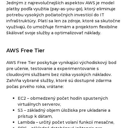
Jedným z najrevolučnejších aspektov AWS je model
platby podľa využitia (pay-as-you-go), ktorý eliminuje
potrebu vysokých počiatočných investícií do IT
infraštruktúry. Platí sa len za zdroje, ktoré sa skutočne
využívajú, čo umožňuje firmám a projektom flexibilne
škálovať svoje služby a optimalizovať náklady.
AWS Free Tier
AWS Free Tier poskytuje vynikajúci východiskový bod
pre učenie, testovanie a experimentovanie s
cloudovými službami bez rizika vysokých nákladov.
Zahŕňa vybrané služby, ktoré sú dostupné zdarma
počas prvého roka, vrátane:
EC2 – obmedzený počet hodín spustených
virtuálnych serverov,
S3 – základný objem úložiska pre ukladanie a
prístup k dátam,
Lambda – určitý počet volaní funkcií mesačne,