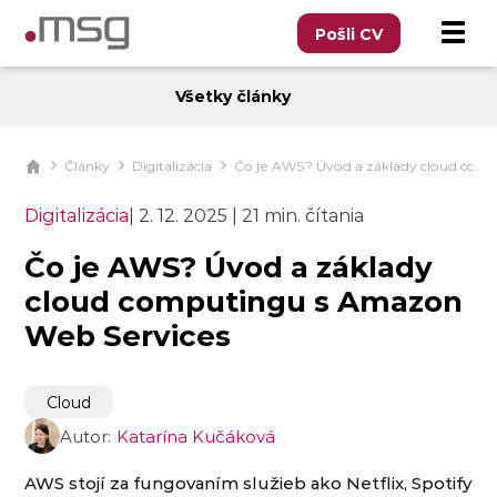
Pošli CV
Všetky články
Články
Digitalizácia
Čo je AWS? Úvod a základy cloud com
Digitalizácia
|
2. 12. 2025
|
21 min. čítania
Čo je AWS? Úvod a základy
cloud computingu s Amazon
Web Services
Cloud
Autor:
Katarína Kučáková
AWS stojí za fungovaním služieb ako Netflix, Spotify