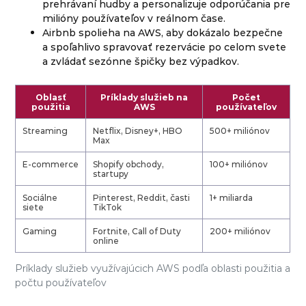
prehrávaní hudby a personalizuje odporúčania pre
milióny používateľov v reálnom čase.
Airbnb spolieha na AWS, aby dokázalo bezpečne
a spoľahlivo spravovať rezervácie po celom svete
a zvládať sezónne špičky bez výpadkov.
Oblasť
Príklady služieb na
Počet
použitia
AWS
používateľov
Streaming
Netflix, Disney+, HBO
500+ miliónov
Max
E-commerce
Shopify obchody,
100+ miliónov
startupy
Sociálne
Pinterest, Reddit, časti
1+ miliarda
siete
TikTok
Gaming
Fortnite, Call of Duty
200+ miliónov
online
Príklady služieb využívajúcich AWS podľa oblasti použitia a
počtu používateľov