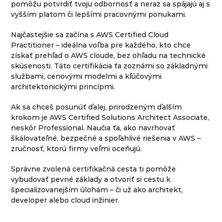
pomôžu potvrdiť tvoju odbornosť a neraz sa spájajú aj s
vyšším platom či lepšími pracovnými ponukami.
Najčastejšie sa začína s AWS Certified Cloud
Practitioner – ideálna voľba pre každého, kto chce
získať prehľad o AWS cloude, bez ohľadu na technické
skúsenosti. Táto certifikácia ťa zoznámi so základnými
službami, cenovými modelmi a kľúčovými
architektonickými princípmi.
Ak sa chceš posunúť ďalej, prirodzeným ďalším
krokom je AWS Certified Solutions Architect Associate,
neskôr Professional. Naučia ťa, ako navrhovať
škálovateľné, bezpečné a spoľahlivé riešenia v AWS –
zručnosť, ktorú firmy veľmi oceňujú.
Správne zvolená certifikačná cesta ti pomôže
vybudovať pevné základy a otvoriť si cestu k
špecializovanejším úlohám – či už ako architekt,
developer alebo cloud inžinier.