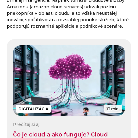
umelej inteligencie. Napriek tomu si cloudové služby
Amazonu (amazon cloud services) udržali pozíciu
priekopníka v oblasti cloudu, a to vďaka neustálej
inovácii, spoľahlivosti a rozsiahlej ponuke služieb, ktoré
podporujú rozmanité aplikácie a podnikové scenáre.
DIGITALIZÁCIA
13 min.
Prečítaj si aj:
Čo je cloud a ako funguje? Cloud