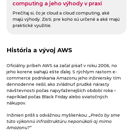
computing a jeho výhody v praxi
Prečítaj si, čo je cloud a cloud computing, aké
majú výhody. Zisti, pre koho sú určené a aké majú
praktické využitie.
História a vývoj AWS
Oficiálny príbeh AWS sa začal písať v roku 2006, no
jeho korene siahajú ešte ďalej. S rýchlym rastom e-
commerce podnikania Amazonu jeho inžiniersky tím
dennodenne riešil, ako zvládnuť prudké nárasty
návštevnosti počas najvyťaženejších období roka –
napríklad počas Black Friday alebo sviatočných
nákupov.
Inžinieri prišli s odvážnou myšlienkou:
„Prečo by sme
túto výkonnú infraštruktúru neponúkali aj mimo
Amazonu?“