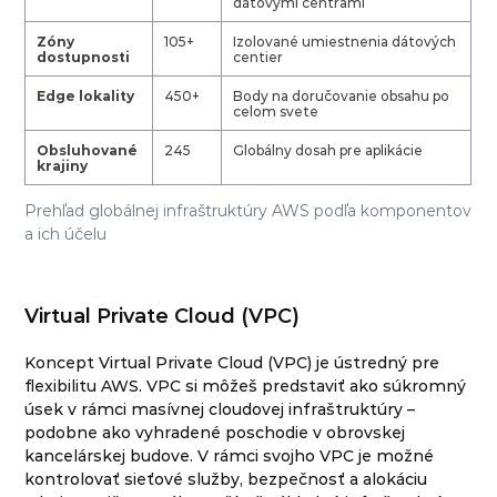
dátovými centrami
Zóny
105+
Izolované umiestnenia dátových
dostupnosti
centier
Edge lokality
450+
Body na doručovanie obsahu po
celom svete
Obsluhované
245
Globálny dosah pre aplikácie
krajiny
Prehľad globálnej infraštruktúry AWS podľa komponentov
a ich účelu
Virtual Private Cloud (VPC)
Koncept Virtual Private Cloud (VPC) je ústredný pre
flexibilitu AWS. VPC si môžeš predstaviť ako súkromný
úsek v rámci masívnej cloudovej infraštruktúry –
podobne ako vyhradené poschodie v obrovskej
kancelárskej budove. V rámci svojho VPC je možné
kontrolovať sieťové služby, bezpečnosť a alokáciu