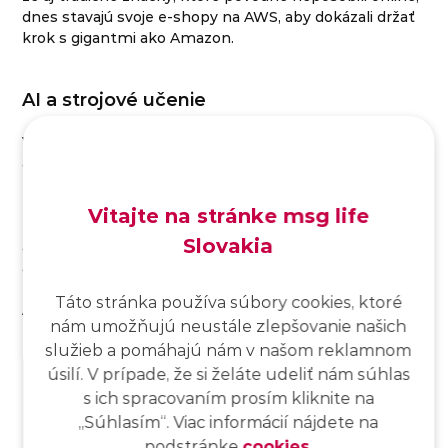
dnes stavajú svoje e-shopy na AWS, aby dokázali držať
krok s gigantmi ako Amazon.
AI a strojové učenie
Vzostup umelej inteligencie by bol bez cloudu pomalší
a drahší. AWS služby ako SageMaker umožňujú
trénovať modely strojového učenia bez toho, aby bolo
potrebné vlastné datacentrum alebo špecializovaný
Vitajte na stránke msg life
tím. Môžeš si napríklad postaviť odporúčací systém
Slovakia
ako má Netflix, prediktívne modely na odhad predaja
alebo chatbotov pre zákaznícku podporu – a to všetko
len cez webovú konzolu. Zaujímavosť: NASA používa
Táto stránka používa súbory cookies, ktoré
AWS na analýzu satelitných snímok a výskum
nám umožňujú neustále zlepšovanie našich
klimatických zmien, pričom spracováva petabajty dát
služieb a pomáhajú nám v našom reklamnom
rýchlejšie, než by to zvládla vlastná infraštruktúra.
úsilí. V prípade, že si želáte udeliť nám súhlas
s ich spracovaním prosím kliknite na
Herný priemysel
,,Súhlasím“. Viac informácií nájdete na
podstránke
cookies
.