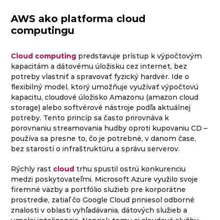
AWS ako platforma cloud
computingu
Cloud computing
predstavuje prístup k výpočtovým
kapacitám a dátovému úložisku cez internet, bez
potreby vlastniť a spravovať fyzický hardvér. Ide o
flexibilný model, ktorý umožňuje využívať výpočtovú
kapacitu, cloudové úložisko Amazonu (amazon cloud
storage) alebo softvérové nástroje podľa aktuálnej
potreby. Tento princíp sa často prirovnáva k
porovnaniu streamovania hudby oproti kupovaniu CD –
používa sa presne to, čo je potrebné, v danom čase,
bez starostí o infraštruktúru a správu serverov.
Rýchly rast
cloud
trhu spustil ostrú konkurenciu
medzi poskytovateľmi. Microsoft Azure využilo svoje
firemné väzby a portfólio služieb pre korporátne
prostredie, zatiaľ čo Google Cloud priniesol odborné
znalosti v oblasti vyhľadávania, dátových služieb a