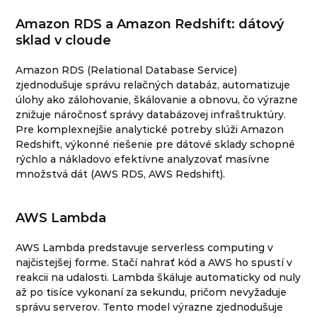
Amazon RDS a Amazon Redshift: dátový
sklad v cloude
Amazon RDS (Relational Database Service)
zjednodušuje správu relačných databáz, automatizuje
úlohy ako zálohovanie, škálovanie a obnovu, čo výrazne
znižuje náročnosť správy databázovej infraštruktúry.
Pre komplexnejšie analytické potreby slúži Amazon
Redshift, výkonné riešenie pre dátové sklady schopné
rýchlo a nákladovo efektívne analyzovať masívne
množstvá dát (AWS RDS, AWS Redshift).
AWS Lambda
AWS Lambda predstavuje serverless computing v
najčistejšej forme. Stačí nahrať kód a AWS ho spustí v
reakcii na udalosti. Lambda škáluje automaticky od nuly
až po tisíce vykonaní za sekundu, pričom nevyžaduje
správu serverov. Tento model výrazne zjednodušuje