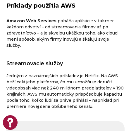
Príklady použitia AWS
Amazon Web Services
poháňa aplikácie v takmer
každom odvetví – od streamovania filmov až po
zdravotníctvo – a je skvelou ukážkou toho, ako cloud
mení spôsob, akým firmy inovujú a škálujú svoje
služby.
Streamovacie služby
Jedným z naznámejších príkladov je Netflix. Na AWS
beží celá jeho platforma, čo mu umožňuje doručiť
videoobsah viac než 240 miliónom predplatiteľov v 190
krajinách. AWS mu automaticky prispôsobuje kapacitu
podľa toho, koľko ľudí sa práve prihlási – napríklad pri
premiére novej série obľúbeného seriálu.