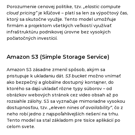
Porozumenie cenovej politike, tzv.
„elastic compute
cloud pricing”
je kľúčové – platí sa len za výpočtový čas,
ktorý sa skutočne využije. Tento model umožňuje
firmám a projektom všetkých veľkostí využívať
infraštruktúru podnikovej úrovne bez vysokých
počiatočných investícií.
Amazon S3 (Simple Storage Service)
Amazon S3 zásadne zmenil spôsob, akým sa
pristupuje k ukladaniu dát.
S3 bucket
možno vnímať
ako bezpečný a globálne dostupný kontajner, do
ktorého sa dajú ukladať rôzne typy súborov – od
obrázkov webových stránok cez video obsah až po
rozsiahle zálohy. S3 sa vyznačuje mimoriadne vysokou
dostupnosťou, tzv.
„eleven nines of availability“
, čo z
neho robí jedno z najspoľahlivejších riešení na trhu.
Tento model sa stal základom pre tisíce aplikácií po
celom svete.