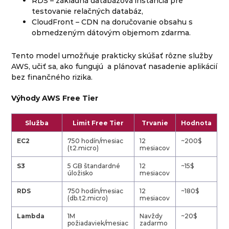
RDS – základná databázová inštancia pre
testovanie relačných databáz,
CloudFront – CDN na doručovanie obsahu s
obmedzeným dátovým objemom zdarma.
Tento model umožňuje prakticky skúšať rôzne služby
AWS, učiť sa, ako fungujú a plánovať nasadenie aplikácií
bez finančného rizika.
Výhody AWS Free Tier
Služba
Limit Free Tier
Trvanie
Hodnota
EC2
750 hodín/mesiac
12
~200$
(t2.micro)
mesiacov
S3
5 GB štandardné
12
~15$
úložisko
mesiacov
RDS
750 hodín/mesiac
12
~180$
(db.t2.micro)
mesiacov
Lambda
1M
Navždy
~20$
požiadaviek/mesiac
zadarmo