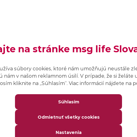
š si, že by si mohol byť vhodný kandidát? Pošli nám životopis a
Poistný matematik/vývojár (m/
ž)
ajte na stránke msg life Slov
MATHEMATICS, DEVELOPMENT
užíva súbory cookies, ktoré nám umožňujú neustále zl
Home office/office, full remote
 nám v našom reklamnom úsilí. V prípade, že si želáte 
sím kliknite na ,,Súhlasím“. Viac informácií nájdete na
KĽÚČOVÉ ZNALOSTI
Znalosti z oblasti poistnej matematiky, záujem o
Súhlasím
programovanie v Jave, nemčina (B1) a angličtina
(B2)
Odmietnuť všetky cookies
Zistiť viac o ponuke
Nastavenia