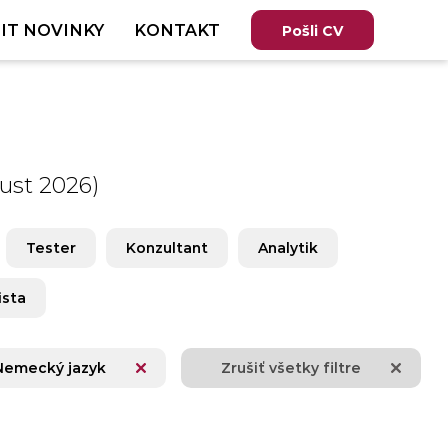
IT NOVINKY
KONTAKT
Pošli CV
ust 2026)
Tester
Konzultant
Analytik
ista
Nemecký jazyk
Zrušiť všetky filtre