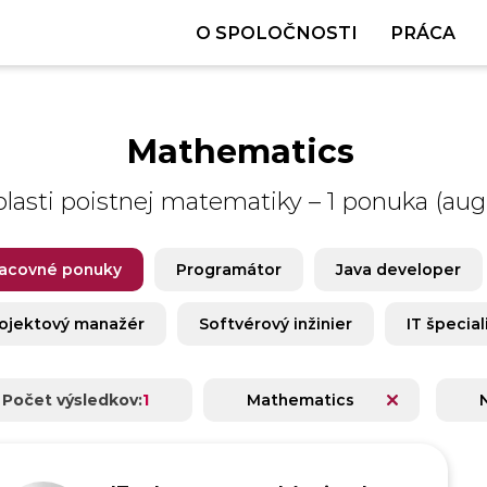
O SPOLOČNOSTI
PRÁCA
Mathematics
blasti poistnej matematiky
–
1 ponuka (aug
acovné ponuky
Programátor
Java developer
ojektový manažér
Softvérový inžinier
IT špecial
Počet výsledkov:
1
Mathematics