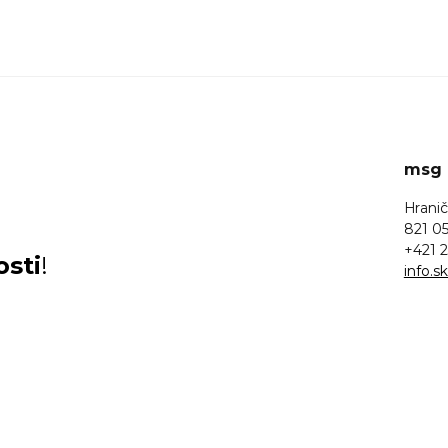
msg l
Hranič
821 05
+421 2
osti
!
info.