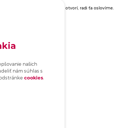
 v prípade, že sa pozícia znova otvorí, radi ťa oslovíme.
akia
epšovanie našich
udeliť nám súhlas s
 podstránke
cookies
.