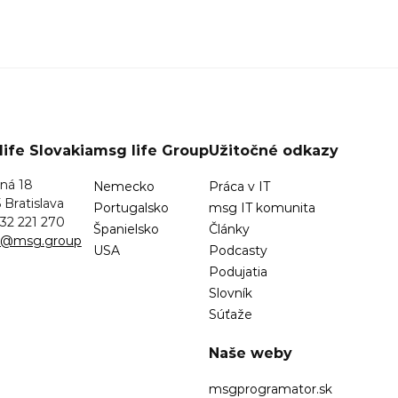
ife Slovakia
msg life Group
Užitočné odkazy
ná 18
Nemecko
Práca v IT
 Bratislava
Portugalsko
msg IT komunita
32 221 270
Španielsko
Články
sk@msg.group
USA
Podcasty
Podujatia
Slovník
Súťaže
Naše weby
msgprogramator.sk