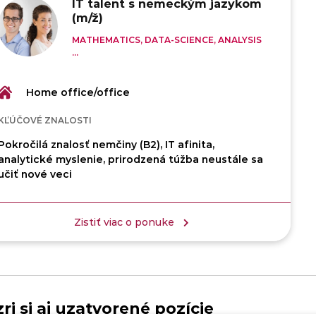
IT talent s nemeckým jazykom
(m/ž)
MATHEMATICS, DATA-SCIENCE, ANALYSIS
...
Home office/office
KĽÚČOVÉ ZNALOSTI
Pokročilá znalosť nemčiny (B2), IT afinita,
analytické myslenie, prirodzená túžba neustále sa
učiť nové veci
Zistiť viac o ponuke
ri si aj uzatvorené pozície