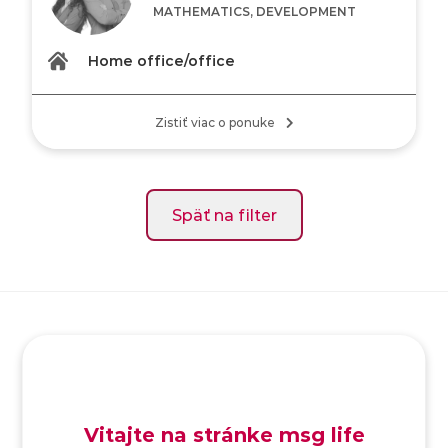
MATHEMATICS, DEVELOPMENT
Home office/office
Zistiť viac o ponuke
Späť na filter
SK
/
EN
/
DE
Vitajte na stránke msg life