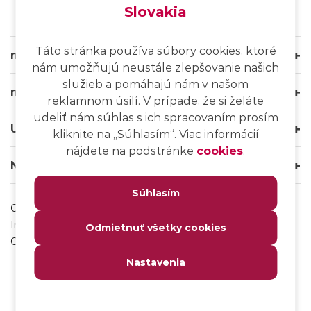
Slovakia
Táto stránka používa súbory cookies, ktoré
msg life Slovakia
nám umožňujú neustále zlepšovanie našich
služieb a pomáhajú nám v našom
msg life Group
reklamnom úsilí. V prípade, že si želáte
udeliť nám súhlas s ich spracovaním prosím
Užitočné odkazy
kliknite na ,,Súhlasím“. Viac informácií
nájdete na podstránke
cookies
.
Naše weby
Súhlasím
Ochrana osobných údajov
Impressum
Odmietnuť všetky cookies
Odhlásenie sa z msg IT komunity
Nastavenia