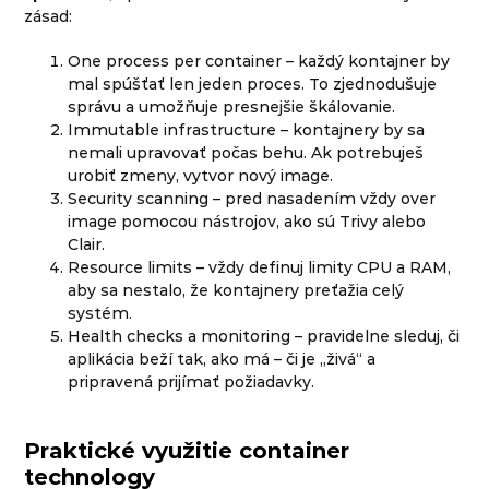
zásad:
One process per container – každý kontajner by
mal spúšťať len jeden proces. To zjednodušuje
správu a umožňuje presnejšie škálovanie.
Immutable infrastructure – kontajnery by sa
nemali upravovať počas behu. Ak potrebuješ
urobiť zmeny, vytvor nový image.
Security scanning – pred nasadením vždy over
image pomocou nástrojov, ako sú Trivy alebo
Clair.
Resource limits – vždy definuj limity CPU a RAM,
aby sa nestalo, že kontajnery preťažia celý
systém.
Health checks a monitoring – pravidelne sleduj, či
aplikácia beží tak, ako má – či je „živá“ a
pripravená prijímať požiadavky.
Praktické využitie container
technology