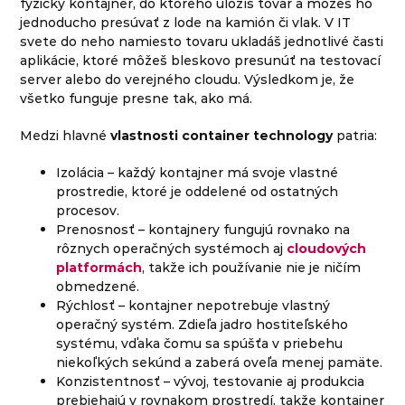
fyzický kontajner, do ktorého uložíš tovar a môžeš ho
jednoducho presúvať z lode na kamión či vlak. V IT
svete do neho namiesto tovaru ukladáš jednotlivé časti
aplikácie, ktoré môžeš bleskovo presunúť na testovací
server alebo do verejného cloudu. Výsledkom je, že
všetko funguje presne tak, ako má.
Medzi hlavné
vlastnosti container technology
patria:
Izolácia – každý kontajner má svoje vlastné
prostredie, ktoré je oddelené od ostatných
procesov.
Prenosnosť – kontajnery fungujú rovnako na
rôznych operačných systémoch aj
cloudových
platformách
, takže ich používanie nie je ničím
obmedzené.
Rýchlosť – kontajner nepotrebuje vlastný
operačný systém. Zdieľa jadro hostiteľského
systému, vďaka čomu sa spúšťa v priebehu
niekoľkých sekúnd a zaberá oveľa menej pamäte.
Konzistentnosť – vývoj, testovanie aj produkcia
prebiehajú v rovnakom prostredí, takže kontajner