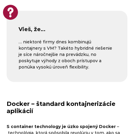
Vieš, že…
… niektoré firmy dnes kombinujú
kontajnery s VM? Takéto hybridné riešenie
je síce náročnejšie na prevádzku, no
poskytuje výhody z oboch prístupov a
ponúka vysokú úroveň flexibility.
Docker – štandard kontajnerizácie
aplikácií
S container technology je úzko spojený
Docker
–
technológia, ktorá spôsobila revolúciu v tom, ako sa