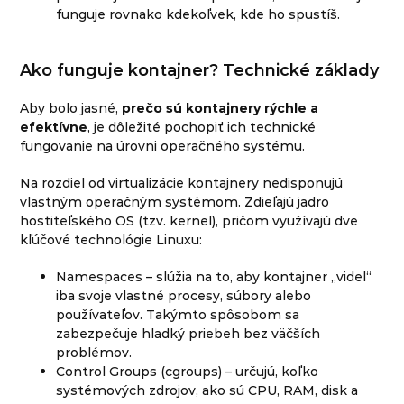
funguje rovnako kdekoľvek, kde ho spustíš.
Ako funguje kontajner? Technické základy
Aby bolo jasné,
prečo sú kontajnery rýchle a
efektívne
, je dôležité pochopiť ich technické
fungovanie na úrovni operačného systému.
Na rozdiel od virtualizácie kontajnery nedisponujú
vlastným operačným systémom. Zdieľajú jadro
hostiteľského OS (tzv. kernel), pričom využívajú dve
kľúčové technológie Linuxu:
Namespaces – slúžia na to, aby kontajner „videl“
iba svoje vlastné procesy, súbory alebo
používateľov. Takýmto spôsobom sa
zabezpečuje hladký priebeh bez väčších
problémov.
Control Groups (cgroups) – určujú, koľko
systémových zdrojov, ako sú CPU, RAM, disk a