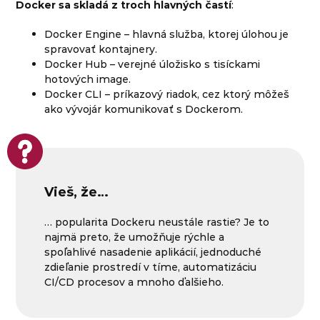
Docker sa skladá z troch hlavných častí
:
Docker Engine – hlavná služba, ktorej úlohou je
spravovať kontajnery.
Docker Hub – verejné úložisko s tisíckami
hotových image.
Docker CLI – príkazový riadok, cez ktorý môžeš
ako vývojár komunikovať s Dockerom.
Vieš, že…
… popularita Dockeru neustále rastie? Je to
najmä preto, že umožňuje rýchle a
spoľahlivé nasadenie aplikácií, jednoduché
zdieľanie prostredí v tíme, automatizáciu
CI/CD procesov a mnoho ďalšieho.