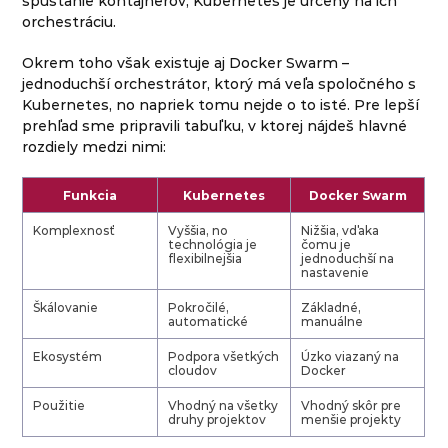
spúšťanie kontajnerov, Kubernetes je určený na ich
orchestráciu.
Okrem toho však existuje aj Docker Swarm –
jednoduchší orchestrátor, ktorý má veľa spoločného s
Kubernetes, no napriek tomu nejde o to isté. Pre lepší
prehľad sme pripravili tabuľku, v ktorej nájdeš hlavné
rozdiely medzi nimi:
Funkcia
Kubernetes
Docker Swarm
Komplexnosť
Vyššia, no
Nižšia, vďaka
technológia je
čomu je
flexibilnejšia
jednoduchší na
nastavenie
Škálovanie
Pokročilé,
Základné,
automatické
manuálne
Ekosystém
Podpora všetkých
Úzko viazaný na
cloudov
Docker
Použitie
Vhodný na všetky
Vhodný skôr pre
druhy projektov
menšie projekty