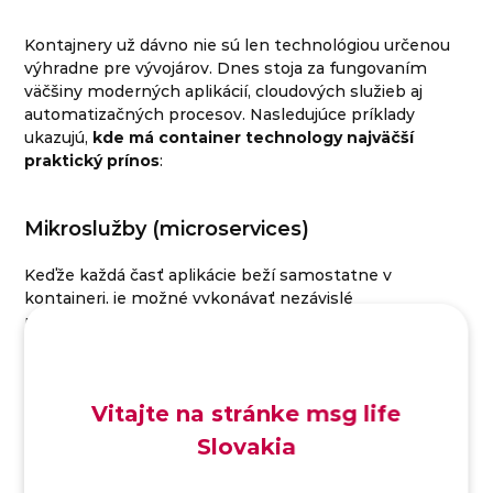
Kontajnery už dávno nie sú len technológiou určenou
výhradne pre vývojárov. Dnes stoja za fungovaním
väčšiny moderných aplikácií, cloudových služieb aj
automatizačných procesov. Nasledujúce príklady
ukazujú,
kde má container technology najväčší
praktický prínos
:
Mikroslužby (microservices)
Keďže každá časť aplikácie beží samostatne v
kontajneri, je možné vykonávať nezávislé
nasadzovanie, aktualizácie aj škálovanie.
Cloud Native Applications
Vitajte na stránke msg life
Najnovšie aplikácie sú už od začiatku navrhnuté tak,
Slovakia
aby boli kompatibilné s kontajnermi, vďaka čomu sú
prenosné a dajú sa jednoducho spravovať.