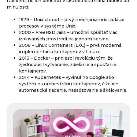
Dockeru, no ich koncept v skutočnosti siaha hlboko do
minulosti:
1979 – Unix chroot – prvý mechanizmus izolácie
procesov v systéme Unix.
2000 – FreeBSD Jails – umožnili spúšťať viac
izolovaných prostredí na jednom serveri.
2008 – Linux Containers (LXC) – prvá moderná
implementácia kontajnerov v Linuxe.
2013 – Docker – priniesol revolúciu tým, že
zjednodušil vytváranie, zdieľanie a spúšťanie
kontajnerov.
2014 – Kubernetes – vyvinul ho Google ako
systém na orchestráciu kontajnerov, čiže ich
automatické riadenie, nasadzovanie a škálovanie.