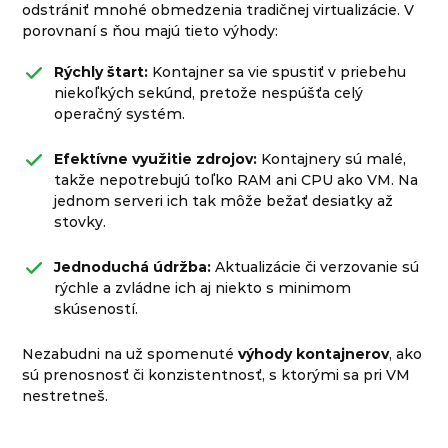
odstrániť mnohé obmedzenia tradičnej virtualizácie. V
porovnaní s ňou majú tieto výhody:
Rýchly štart:
Kontajner sa vie spustiť v priebehu
niekoľkých sekúnd, pretože nespúšťa celý
operačný systém.
Efektívne využitie zdrojov:
Kontajnery sú malé,
takže nepotrebujú toľko RAM ani CPU ako VM. Na
jednom serveri ich tak môže bežať desiatky až
stovky.
Jednoduchá údržba:
Aktualizácie či verzovanie sú
rýchle a zvládne ich aj niekto s minimom
skúseností.
Nezabudni na už spomenuté
výhody kontajnerov
, ako
sú prenosnosť či konzistentnosť, s ktorými sa pri VM
nestretneš.