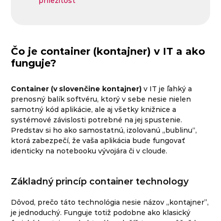
príležitosť
Čo je container (kontajner) v IT a ako
funguje?
Container (v slovenčine kontajner)
v IT je ľahký a
prenosný balík softvéru, ktorý v sebe nesie nielen
samotný kód aplikácie, ale aj všetky knižnice a
systémové závislosti potrebné na jej spustenie.
Predstav si ho ako samostatnú, izolovanú „bublinu“,
ktorá zabezpečí, že vaša aplikácia bude fungovať
identicky na notebooku vývojára či v cloude.
Základný princíp container technology
Dôvod, prečo táto technológia nesie názov „kontajner”,
je jednoduchý. Funguje totiž podobne ako klasický