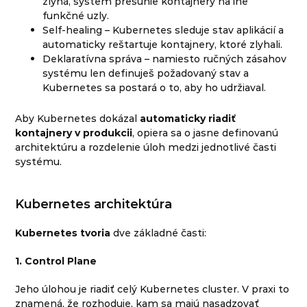
zlyhá, systém presunie kontajnery na iné
funkčné uzly.
Self-healing – Kubernetes sleduje stav aplikácií a
automaticky reštartuje kontajnery, ktoré zlyhali.
Deklaratívna správa – namiesto ručných zásahov
systému len definuješ požadovaný stav a
Kubernetes sa postará o to, aby ho udržiaval.
Aby Kubernetes dokázal
automaticky riadiť
kontajnery v produkcii
, opiera sa o jasne definovanú
architektúru a rozdelenie úloh medzi jednotlivé časti
systému.
Kubernetes architektúra
Kubernetes tvoria
dve základné časti:
1. Control Plane
Jeho úlohou je riadiť celý Kubernetes cluster. V praxi to
znamená, že rozhoduje, kam sa majú nasadzovať