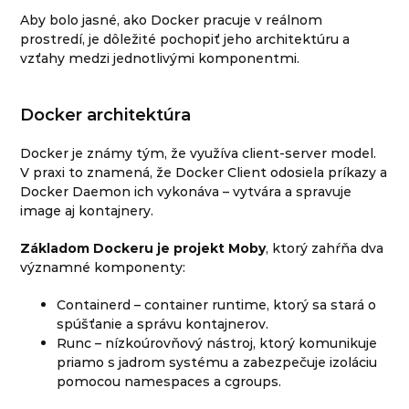
Aby bolo jasné, ako Docker pracuje v reálnom
prostredí, je dôležité pochopiť jeho architektúru a
vzťahy medzi jednotlivými komponentmi.
Docker architektúra
Docker je známy tým, že využíva client-server model.
V praxi to znamená, že Docker Client odosiela príkazy a
Docker Daemon ich vykonáva – vytvára a spravuje
image aj kontajnery.
Základom Dockeru je projekt Moby
, ktorý zahŕňa dva
významné komponenty:
Containerd – container runtime, ktorý sa stará o
spúšťanie a správu kontajnerov.
Runc – nízkoúrovňový nástroj, ktorý komunikuje
priamo s jadrom systému a zabezpečuje izoláciu
pomocou namespaces a cgroups.