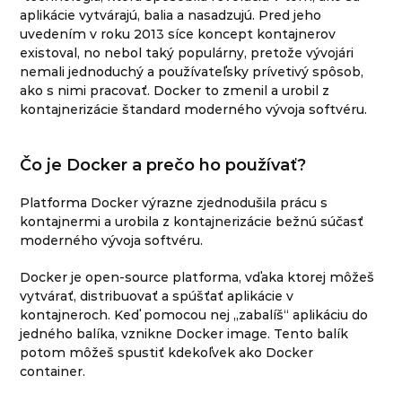
aplikácie vytvárajú, balia a nasadzujú. Pred jeho
uvedením v roku 2013 síce koncept kontajnerov
existoval, no nebol taký populárny, pretože vývojári
nemali jednoduchý a používateľsky prívetivý spôsob,
ako s nimi pracovať. Docker to zmenil a urobil z
kontajnerizácie štandard moderného vývoja softvéru.
Čo je Docker a prečo ho používať?
Platforma Docker výrazne zjednodušila prácu s
kontajnermi a urobila z kontajnerizácie bežnú súčasť
moderného vývoja softvéru.
Docker je open-source platforma, vďaka ktorej môžeš
vytvárať, distribuovať a spúšťať aplikácie v
kontajneroch. Keď pomocou nej „zabalíš“ aplikáciu do
jedného balíka, vznikne Docker image. Tento balík
potom môžeš spustiť kdekoľvek ako Docker
container.