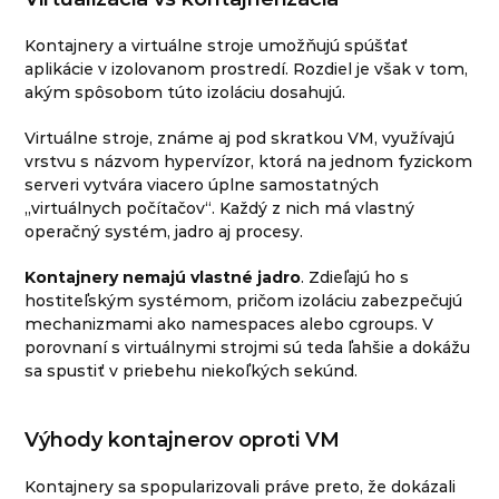
Kontajnery a virtuálne stroje umožňujú spúšťať
aplikácie v izolovanom prostredí. Rozdiel je však v tom,
akým spôsobom túto izoláciu dosahujú.
Virtuálne stroje, známe aj pod skratkou VM, využívajú
vrstvu s názvom hypervízor, ktorá na jednom fyzickom
serveri vytvára viacero úplne samostatných
„virtuálnych počítačov“. Každý z nich má vlastný
operačný systém, jadro aj procesy.
Kontajnery nemajú vlastné jadro
. Zdieľajú ho s
hostiteľským systémom, pričom izoláciu zabezpečujú
mechanizmami ako namespaces alebo cgroups. V
porovnaní s virtuálnymi strojmi sú teda ľahšie a dokážu
sa spustiť v priebehu niekoľkých sekúnd.
Výhody kontajnerov oproti VM
Kontajnery sa spopularizovali práve preto, že dokázali