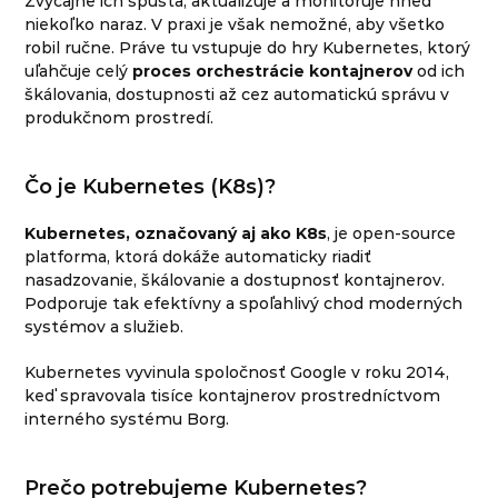
Zvyčajne ich spúšťa, aktualizuje a monitoruje hneď
niekoľko naraz. V praxi je však nemožné, aby všetko
robil ručne. Práve tu vstupuje do hry Kubernetes, ktorý
uľahčuje celý
proces orchestrácie kontajnerov
od ich
škálovania, dostupnosti až cez automatickú správu v
produkčnom prostredí.
Čo je Kubernetes (K8s)?
Kubernetes, označovaný aj ako K8s
, je open-source
platforma, ktorá dokáže automaticky riadiť
nasadzovanie, škálovanie a dostupnosť kontajnerov.
Podporuje tak efektívny a spoľahlivý chod moderných
systémov a služieb.
Kubernetes vyvinula spoločnosť Google v roku 2014,
keď spravovala tisíce kontajnerov prostredníctvom
interného systému Borg.
Prečo potrebujeme Kubernetes?