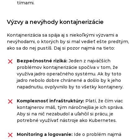
tímami.
Výzvy a nevýhody kontajnerizácie
Kontajnerizácia sa spája aj s niekoľkými výzvami a
nevýhodami, o ktorých by si mal vedieť ešte predtým,
ako sa do nej pustíš. Daj si pozor najmä na tieto:
Bezpečnostné riziká:
Jeden z najväčších
problémov kontajnerizácie spočíva v tom, že
využíva jadro operačného systému. Ak by toto
jadro nebolo dobre chránené a došlo by k jeho
napadnutiu, ovplyvnilo by to všetky kontajnery.
Komplexnosť infraštruktúry:
Platí, že čím viac
kontajnerov máš, tým náročnejšia je ich správa.
Aby si na nič nezabudol a uľahčil si prácu, je
potrebné využívať nástroje ako Kubernetes.
Monitoring a logovanie:
Ide o problém najmä