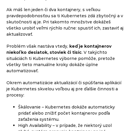
Ak máš len jeden či dva kontajnery, s veľkou
pravdepodobnosťou sa ti Kubernetes zdá zbytočný a v
skutočnosti aj je. Pri takomto množstve dokážeš
všetko urobiť veľmi rýchlo ručne: spustiť ich, zastaviť aj
aktualizovať.
Problém však nastáva vtedy,
keď je kontajnerov
niekoľko desiatok, stoviek či tisíc
. V takýchto
situáciách ti Kubernetes výborne pomôže, pretože
všetky tieto manuálne kroky dokáže úplne
automatizovať.
Okrem automatizácie aktualizácií či spúšťania aplikácií
je Kubernetes skvelou voľbou aj pre ďalšie činnosti a
procesy:
Škálovanie – Kubernetes dokáže automaticky
pridať alebo znížiť počet kontajnerov podľa
zaťaženia systému.
High Availability – v prípade, že niektorý uzol