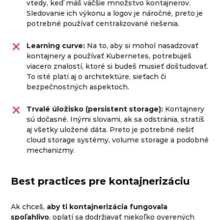
vtedy, keď máš väčšie množstvo kontajnerov.
Sledovanie ich výkonu a logov je náročné, preto je
potrebné používať centralizované riešenia.
Learning curve:
Na to, aby si mohol nasadzovať
kontajnery a používať Kubernetes, potrebuješ
viacero znalostí, ktoré si budeš musieť doštudovať.
To isté platí aj o architektúre, sieťach či
bezpečnostných aspektoch.
Trvalé úložisko (persistent storage):
Kontajnery
sú dočasné. Inými slovami, ak sa odstránia, stratíš
aj všetky uložené dáta. Preto je potrebné riešiť
cloud storage systémy, volume storage a podobné
mechanizmy.
Best practices pre kontajnerizáciu
Ak chceš,
aby ti kontajnerizácia fungovala
spoľahlivo
, oplatí sa dodržiavať niekoľko overených