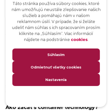
Táto stránka používa súbory cookies, ktoré
nám umožňujú neustále zlepšovanie našich
DevOps a CI/CD pipeline
služieb a pomáhajú nám v našom
reklamnom úsilí. V prípade, že si želáte
DevOps a CI/CD pipeline kontajnery zaručujú rovnaké
udeliť nám súhlas s ich spracovaním prosím
prostredie vo vývoji, testovaní aj produkcii a umožňujú
kliknite na ,,Súhlasím“. Viac informácií
automatizované nasadzovanie aplikácií. Konkrétne
príklady použitia Dockeru v automatizovanom
nájdete na podstránke
cookies
.
testovaní, CI/CD pipeline a Selenium Grid setupoch
nájdeš v praktickom sprievodcovi
Docker pre
Súhlasím
testerov
.
Odmietnuť všetky cookies
Reálne príklady použitia
Nastavenia
Kontajnery využívajú aj globálne platformy ako Netflix,
Spotify, Google či dokonca banky, poisťovne, e-
commerce firmy a podobne.
Ako začať s container technology?