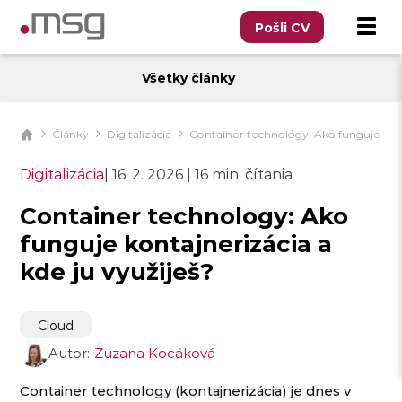
Pošli CV
Všetky články
Články
Digitalizácia
Container technology: Ako funguje kont
Digitalizácia
|
16. 2. 2026
|
16 min. čítania
Container technology: Ako
funguje kontajnerizácia a
kde ju využiješ?
Cloud
Autor:
Zuzana Kocáková
Container technology (kontajnerizácia) je dnes v