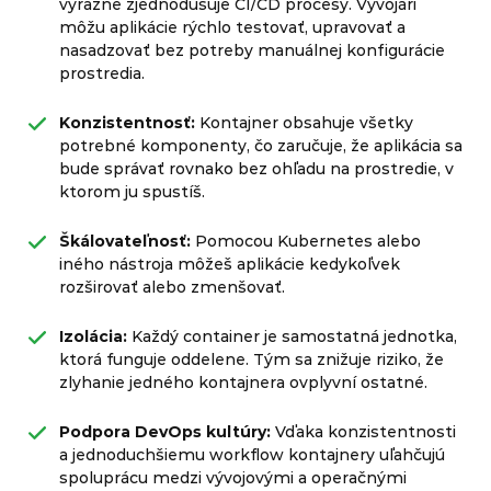
výrazne zjednodušuje CI/CD procesy. Vývojári
môžu aplikácie rýchlo testovať, upravovať a
nasadzovať bez potreby manuálnej konfigurácie
prostredia.
Konzistentnosť:
Kontajner obsahuje všetky
potrebné komponenty, čo zaručuje, že aplikácia sa
bude správať rovnako bez ohľadu na prostredie, v
ktorom ju spustíš.
Škálovateľnosť:
Pomocou Kubernetes alebo
iného nástroja môžeš aplikácie kedykoľvek
rozširovať alebo zmenšovať.
Izolácia:
Každý container je samostatná jednotka,
ktorá funguje oddelene. Tým sa znižuje riziko, že
zlyhanie jedného kontajnera ovplyvní ostatné.
Podpora DevOps kultúry:
Vďaka konzistentnosti
a jednoduchšiemu workflow kontajnery uľahčujú
spoluprácu medzi vývojovými a operačnými