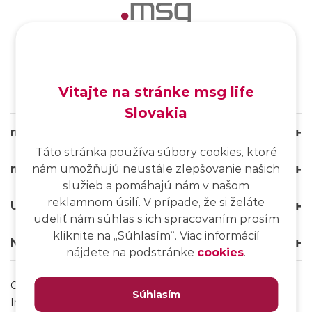
SK
/
EN
/
DE
Vitajte na stránke msg life
Slovakia
msg life Slovakia
Táto stránka používa súbory cookies, ktoré
msg life Group
nám umožňujú neustále zlepšovanie našich
služieb a pomáhajú nám v našom
reklamnom úsilí. V prípade, že si želáte
Užitočné odkazy
udeliť nám súhlas s ich spracovaním prosím
kliknite na ,,Súhlasím“. Viac informácií
Naše weby
nájdete na podstránke
cookies
.
Ochrana osobných údajov
Súhlasím
Impressum