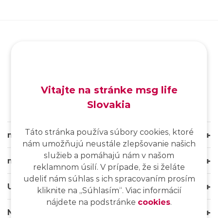
SK
/
EN
/
DE
Vitajte na stránke msg life
Slovakia
Táto stránka používa súbory cookies, ktoré
msg life Slovakia
nám umožňujú neustále zlepšovanie našich
služieb a pomáhajú nám v našom
msg life Group
reklamnom úsilí. V prípade, že si želáte
udeliť nám súhlas s ich spracovaním prosím
Užitočné odkazy
kliknite na ,,Súhlasím“. Viac informácií
nájdete na podstránke
cookies
.
Naše weby