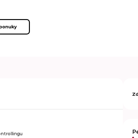
 ponuky
Zd
P
ntrollingu