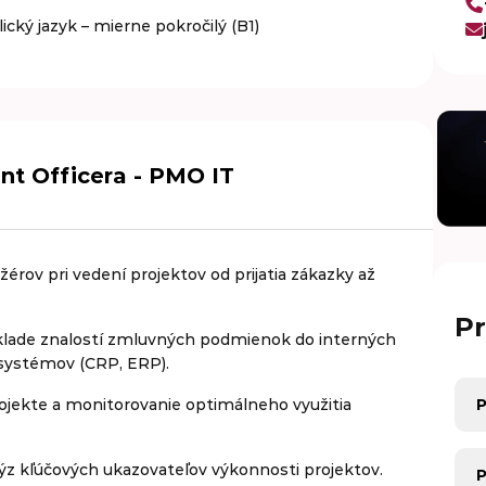
ický jazyk – mierne pokročilý (B1)
t Officera - PMO IT
ov pri vedení projektov od prijatia zákazky až
Pr
základe znalostí zmluvných podmienok do interných
 systémov (CRP, ERP).
Pra
ojekte a monitorovanie optimálneho využitia
Pra
ýz kľúčových ukazovateľov výkonnosti projektov.