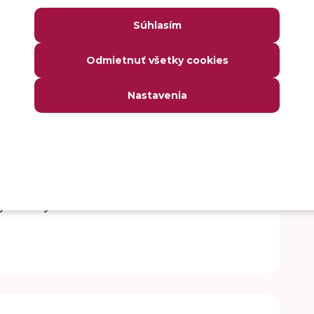
Súhlasím
 spoločnosti alebo vo finančných inštitúciách
Odmietnuť všetky cookies
rípadne II. stupňa.
Nastavenia
ektového riadenia a finančného controllingu.
roveň B1).
riacich krajín.
ytické myslenie.