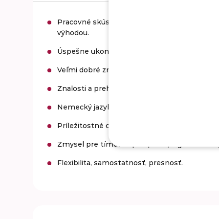
Pracovné skúsenosti na podobnej pozícii v IT
výhodou.
Úspešne ukončené SŠ alebo VŠ vzdelanie I., p
Veľmi dobré znalosti Excelu a Office 365.
Znalosti a prehľad v oblasti účtovníctva, proj
Nemecký jazyk (úroveň B2) a anglický jazyk (ú
Príležitostné cestovanie v rámci nemecky hovo
Zmysel pre tímovú spoluprácu, logické a anal
Flexibilita, samostatnosť, presnosť.