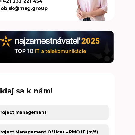
+421 232 221 454
job.sk@msg.group
idaj sa k nám!
covná oblasť
covná ponuka