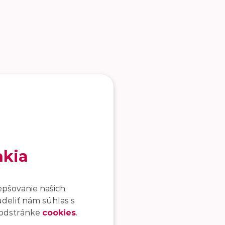
akia
epšovanie našich
udeliť nám súhlas s
 podstránke
cookies
.