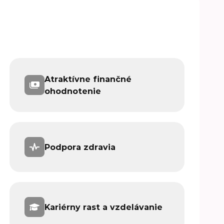
Atraktívne finančné
ohodnotenie
Podpora zdravia
Kariérny rast a vzdelávanie