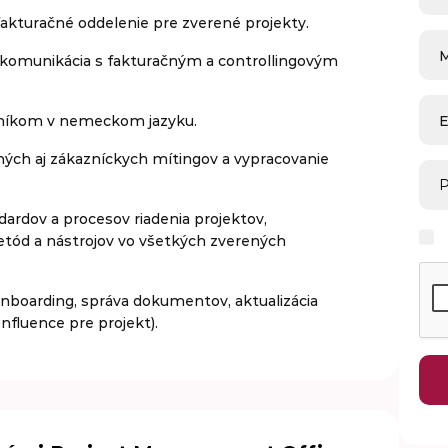
fakturačné oddelenie pre zverené projekty.
 komunikácia s fakturačným a controllingovým
zníkom v nemeckom jazyku.
E
rných aj zákazníckych mítingov a vypracovanie
P
dardov a procesov riadenia projektov,
tód a nástrojov vo všetkých zverených
onboarding, správa dokumentov, aktualizácia
nfluence pre projekt).