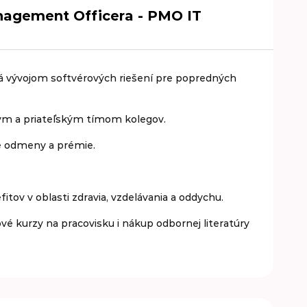
nagement Officera - PMO IT
erá vývojom softvérových riešení pre popredných
ym a priateľským tímom kolegov.
e odmeny a prémie.
v v oblasti zdravia, vzdelávania a oddychu.
ové kurzy na pracovisku i nákup odbornej literatúry