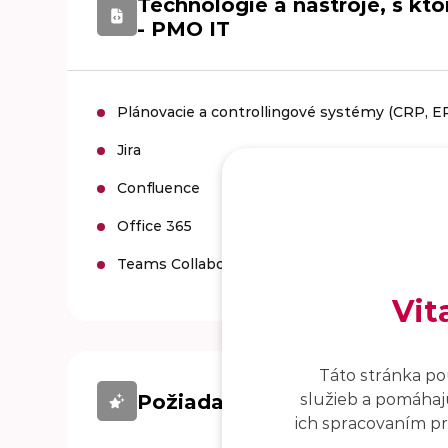
Technológie a nástroje, s k
- PMO IT
Plánovacie a controllingové systémy (CRP, E
Jira
Confluence
Office 365
Teams Collaboration
Vit
Táto stránka po
Požiadavky pre Project Man
služieb a pomáhajú
ich spracovaním pro