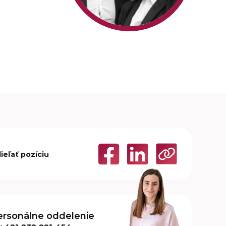
ieľať pozíciu
ersonálne oddelenie