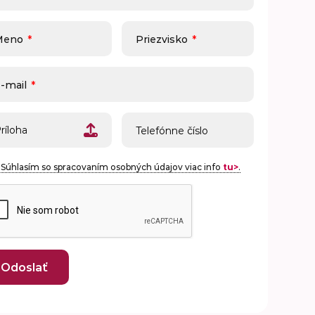
Meno
*
Priezvisko
*
-mail
*
ríloha
Súhlasím so spracovaním osobných údajov viac info
tu>
.