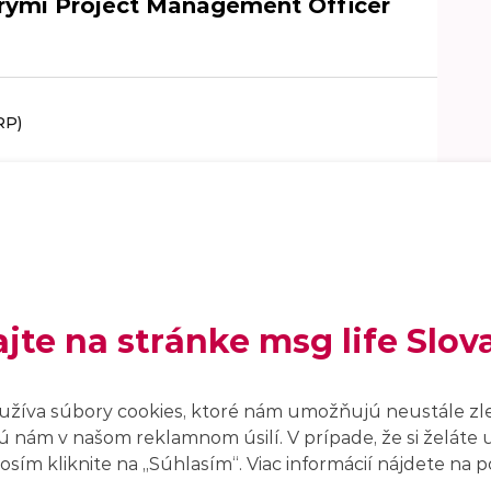
torými Project Management Officer
RP)
ajte na stránke msg life Slov
užíva súbory cookies, ktoré nám umožňujú neustále zl
agement Officera - PMO IT
 nám v našom reklamnom úsilí. V prípade, že si želáte 
sím kliknite na ,,Súhlasím“. Viac informácií nájdete na