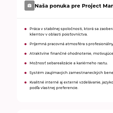
Naša ponuka pre Project Ma
Práca v stabilnej spoločnosti, ktorá sa zaob
klientov v oblasti poisťovníctva.
Príjemná pracovná atmosféra s profesionáln
Atraktvíne finančné ohodnotenie, motivujúc
Možnosť sebarealizácie a kariérneho rastu.
Systém zaujímavých zamestnaneckých benefito
Kvalitné interné aj externé vzdelávanie, jazyk
podľa vlastnej preferencie.