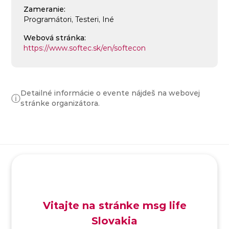
Zameranie:
Programátori, Testeri, Iné
Webová stránka:
https://www.softec.sk/en/softecon
Detailné informácie o evente nájdeš na webovej
ⓘ
stránke organizátora.
SK
/
EN
/
DE
Vitajte na stránke msg life
Slovakia