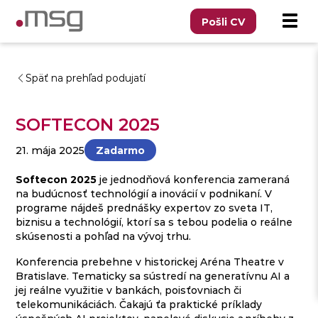
Pošli CV
Späť na prehľad podujatí
SOFTECON 2025
21. mája 2025
Zadarmo
Softecon 2025
je jednodňová konferencia zameraná
na budúcnosť technológií a inovácií v podnikaní. V
programe nájdeš prednášky expertov zo sveta IT,
biznisu a technológií, ktorí sa s tebou podelia o reálne
skúsenosti a pohľad na vývoj trhu.
Konferencia prebehne v historickej Aréna Theatre v
Bratislave. Tematicky sa sústredí na generatívnu AI a
jej reálne využitie v bankách, poisťovniach či
telekomunikáciách. Čakajú ťa praktické príklady