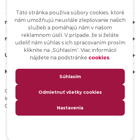
Táto stránka používa súbory cookies, ktoré
nám umožňujú neustále zlepšovanie našich
msg life Slovakia
služieb a pomáhajú nám v našom
reklamnom úsilí. V prípade, že si želáte
msg life Group
udeliť nám súhlas s ich spracovaním prosím
kliknite na ,,Súhlasím“. Viac informácií
Užitočné odkazy
nájdete na podstránke
cookies
.
Naše weby
Súhlasím
Ochrana osobných údajov
Odmietnuť všetky cookies
Impressum
Odhlásenie sa z msg IT komunity
Nastavenia