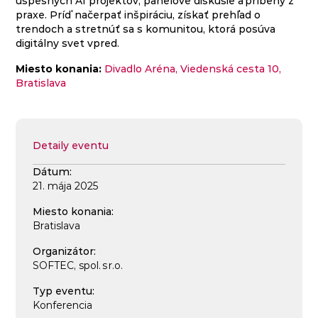
úspešných AI projektov, panelové diskusie a príbehy z
praxe. Príď načerpať inšpiráciu, získať prehľad o
trendoch a stretnúť sa s komunitou, ktorá posúva
digitálny svet vpred.
Miesto konania:
Divadlo Aréna, Viedenská cesta 10,
Bratislava
Detaily eventu
Dátum:
21. mája 2025
Miesto konania:
Bratislava
Organizátor:
SOFTEC, spol. s r.o.
Typ eventu:
Konferencia