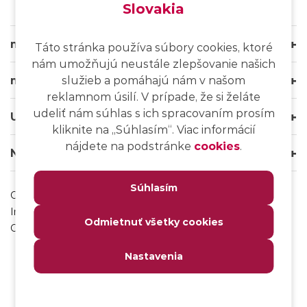
Slovakia
msg life Slovakia
Táto stránka používa súbory cookies, ktoré
nám umožňujú neustále zlepšovanie našich
msg life Group
služieb a pomáhajú nám v našom
reklamnom úsilí. V prípade, že si želáte
udeliť nám súhlas s ich spracovaním prosím
Užitočné odkazy
kliknite na ,,Súhlasím“. Viac informácií
nájdete na podstránke
cookies
.
Naše weby
Súhlasím
Ochrana osobných údajov
Impressum
Odmietnuť všetky cookies
Odhlásenie sa z msg IT komunity
Nastavenia