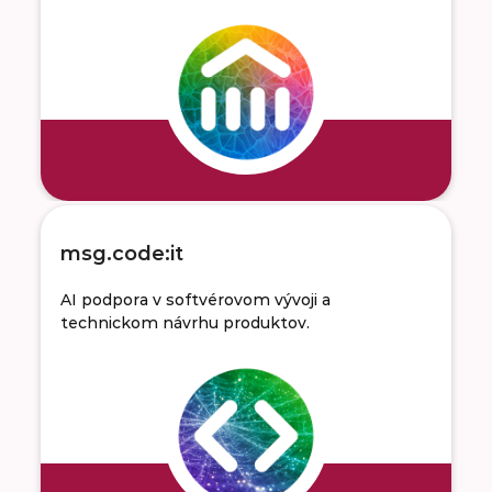
msg.code:it
AI podpora v softvérovom vývoji a
technickom návrhu produktov.