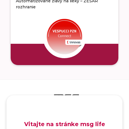
Automatizované zľavy na lieky – ZESAR
rozhranie
SK
/
EN
/
DE
Vitajte na stránke msg life