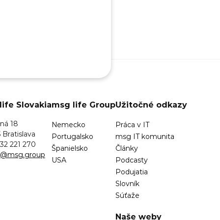
ife Slovakia
msg life Group
Užitočné odkazy
ná 18
Nemecko
Práca v IT
 Bratislava
Portugalsko
msg IT komunita
32 221 270
Španielsko
Články
sk@msg.group
USA
Podcasty
Podujatia
Slovník
Súťaže
Naše weby