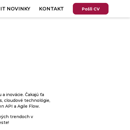
IT NOVINKY
KONTAKT
Pošli CV
 a inovácie. Čakajú ťa
s, cloudové technológie,
n API a Agile Flow.
ových trendoch v
este!