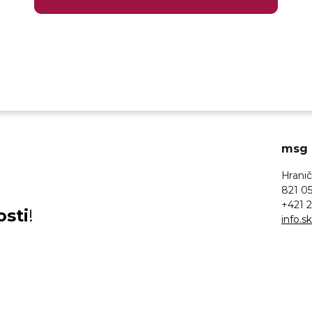
msg l
Hranič
821 05
+421 2
osti
!
info.