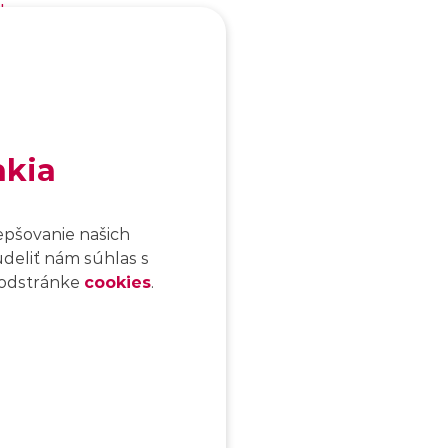
cko
akia
roup​
epšovanie našich
udeliť nám súhlas s
 podstránke
cookies
.