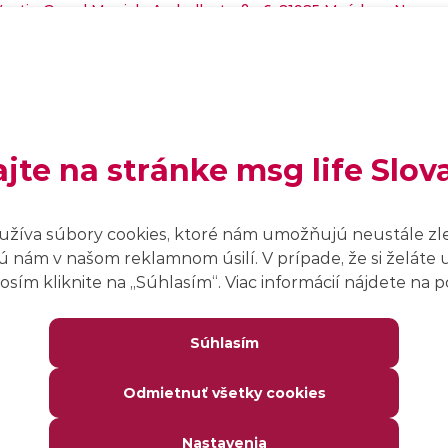
estin Grand Munich, Arabellastraße 6, 81925 Mníchov, Neme
Koniec:
7. novembra 2025
ajte na stránke msg life Slov
Organizátor:
Software & Support Media G
užíva súbory cookies, ktoré nám umožňujú neustále zl
Zameranie:
Programátori
 nám v našom reklamnom úsilí. V prípade, že si želáte 
sím kliknite na ,,Súhlasím“. Viac informácií nájdete na
Súhlasím
Odmietnuť všetky cookies
Nastavenia
o evente nájdeš na webovej stránke organizátora.