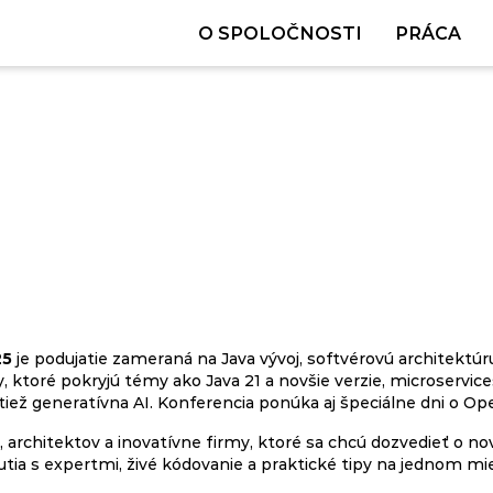
O SPOLOČNOSTI
PRÁCA
25
je podujatie zameraná na Java vývoj, softvérovú architektúru
ktoré pokryjú témy ako Java 21 a novšie verzie, microservice
ež generatívna AI. Konferencia ponúka aj špeciálne dni o Ope
v, architektov a inovatívne firmy, ktoré sa chcú dozvedieť o n
nutia s expertmi, živé kódovanie a praktické tipy na jednom mi