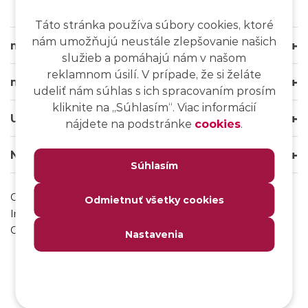
Táto stránka používa súbory cookies, ktoré
nám umožňujú neustále zlepšovanie našich
msg life Slovakia
služieb a pomáhajú nám v našom
reklamnom úsilí. V prípade, že si želáte
msg life Group
udeliť nám súhlas s ich spracovaním prosím
kliknite na ,,Súhlasím“. Viac informácií
Užitočné odkazy
nájdete na podstránke
cookies
.
Naše weby
Súhlasím
Ochrana osobných údajov
Odmietnuť všetky cookies
Impressum
Odhlásenie sa z msg IT komunity
Nastavenia