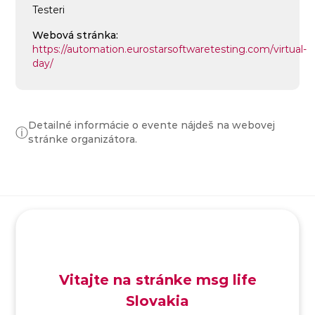
Testeri
Webová stránka:
https://automation.eurostarsoftwaretesting.com/virtual-
day/
Detailné informácie o evente nájdeš na webovej
ⓘ
stránke organizátora.
SK
/
EN
/
DE
Vitajte na stránke msg life
Slovakia