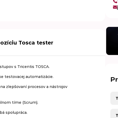
ozíciu Tosca tester
ostupov s Tricentis TOSCA.
e testovacej automatizácie.
Pr
 na zlepšovaní procesov a nástrojov
Pra
nom tíme (Scrum).
Pra
bá spolupráca.