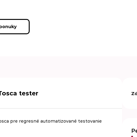
 ponuky
Tosca tester
Zd
 Tosca pre regresné automatizované testovanie
P