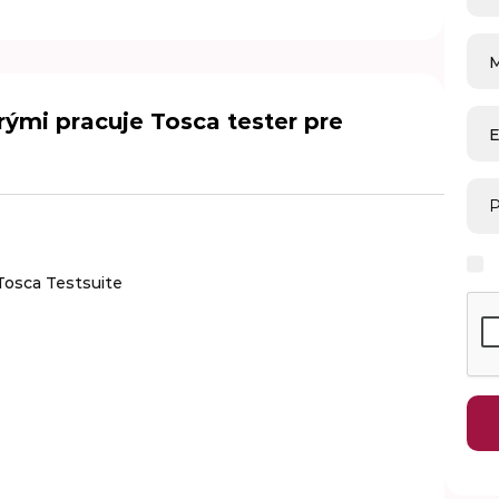
rými pracuje Tosca tester pre
E
P
Tosca Testsuite