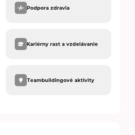
Podpora zdravia
Kariérny rast a vzdelávanie
Teambuildingové aktivity