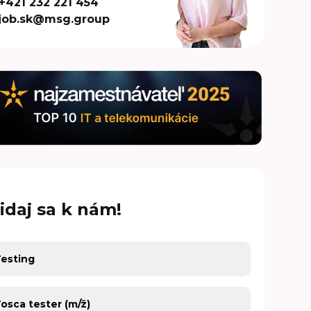
+421 232 221 454
job.sk@msg.group
idaj sa k nám!
covná oblasť
covná ponuka