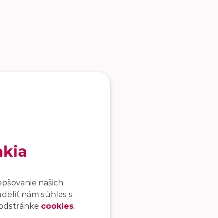
akia
epšovanie našich
udeliť nám súhlas s
 podstránke
cookies
.