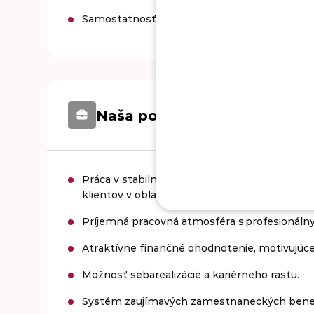
Samostatnosť, presnosť, zmysel pre zodpov
Naša ponuka pre pracovnú po
Práca v stabilnej spoločnosti, ktorá sa zaob
klientov v oblasti poisťovníctva.
Príjemná pracovná atmosféra s profesionáln
Atraktívne finančné ohodnotenie, motivujúc
Možnosť sebarealizácie a kariérneho rastu.
Systém zaujímavých zamestnaneckých benefito