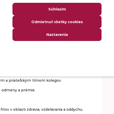
ednosť.
Súhlasím
Odmietnuť všetky cookies
Nastavenia
zíciu Tosca tester
erá vývojom softvérových riešení pre popredných
ym a priateľským tímom kolegov.
e odmeny a prémie.
v v oblasti zdravia, vzdelávania a oddychu.