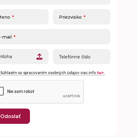
Meno
*
Priezvisko
*
-mail
*
ríloha
Súhlasím so spracovaním osobných údajov viac info
tu>
.