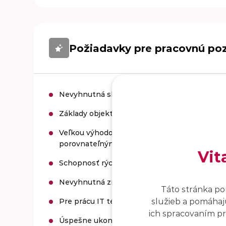
Požiadavky pre pracovnú poz
Nevyhnutná skúsenosť s Tricentis TOSCA pre
Základy objektovo orientovaných jazykov (Jav
Veľkou výhodou je certifikácia, prípadne skús
porovnateľnými nástrojmi.
Vit
Schopnosť rýchlej orientácie v technickej oblas
Nevyhnutná znalosť nemeckého jazyka, ovlád
Táto stránka po
služieb a pomáhajú
Pre prácu IT tester Tosca sú nevyhnutné ko
ich spracovaním pro
Úspešne ukončené SŠ alebo VŠ vzdelanie I. al