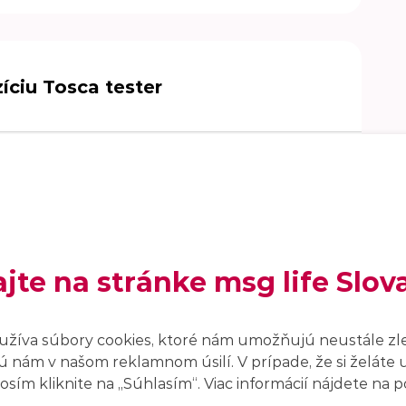
íciu Tosca tester
 automatizované regresné testovanie.
a, Python, C++) výhodou.
enosti so Selenium, SoapUI, JMeter, alebo
ajte na stránke msg life Slov
ti a orientácia v tosca tool for testing.
anie anglického jazyka výhodou.
užíva súbory cookies, ktoré nám umožňujú neustále zl
 nám v našom reklamnom úsilí. V prípade, že si želáte 
munikačné a prezentačné zručnosti.
sím kliknite na ,,Súhlasím“. Viac informácií nájdete na
ebo II. stupňa.