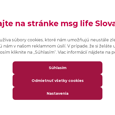
.
ajte na stránke msg life Slov
ciu IT Business analytik -
užíva súbory cookies, ktoré nám umožňujú neustále zl
 nám v našom reklamnom úsilí. V prípade, že si želáte 
sím kliknite na ,,Súhlasím“. Viac informácií nájdete na
, v oblasti matematiky, aktuárstva, informatiky
Súhlasím
i a oblasti poistnej matematiky.
Odmietnuť všetky cookies
eckom jazyku.
Nastavenia
ilita.