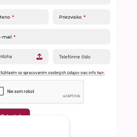
Meno
*
Priezvisko
*
-mail
*
ríloha
Súhlasím so spracovaním osobných údajov viac info
tu>
.