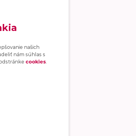
akia
epšovanie našich
udeliť nám súhlas s
 podstránke
cookies
.