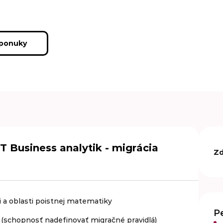
 ponuky
IT Business analytik - migrácia
Zd
i a oblasti poistnej matematiky
P
 (schopnosť nadefinovať migračné pravidlá)