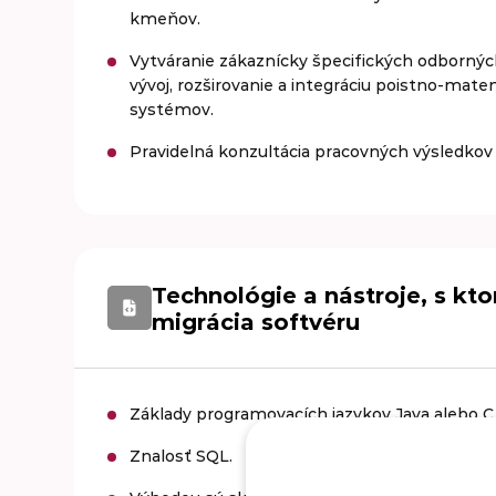
kmeňov.
Vytváranie zákaznícky špecifických odbornýc
vývoj, rozširovanie a integráciu poistno-mat
systémov.
Pravidelná konzultácia pracovných výsledkov
Technológie a nástroje, s kto
migrácia softvéru
Základy programovacích jazykov Java alebo C
Znalosť SQL.