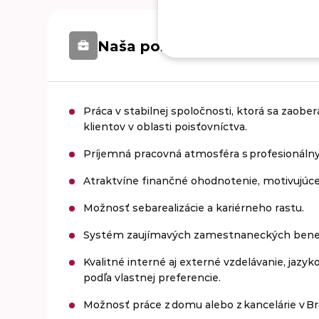
Naša ponuka pre IT Business 
Práca v stabilnej spoločnosti, ktorá sa zaob
klientov v oblasti poisťovníctva.
Príjemná pracovná atmosféra s profesionáln
Atraktvíne finančné ohodnotenie, motivujúc
Možnosť sebarealizácie a kariérneho rastu.
Systém zaujímavých zamestnaneckých benefito
Kvalitné interné aj externé vzdelávanie, jazyk
podľa vlastnej preferencie.
Možnosť práce z domu alebo z kancelárie v Brat