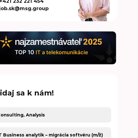
+421 232 221 454
job.sk@msg.group
idaj sa k nám!
covná oblasť
covná ponuka