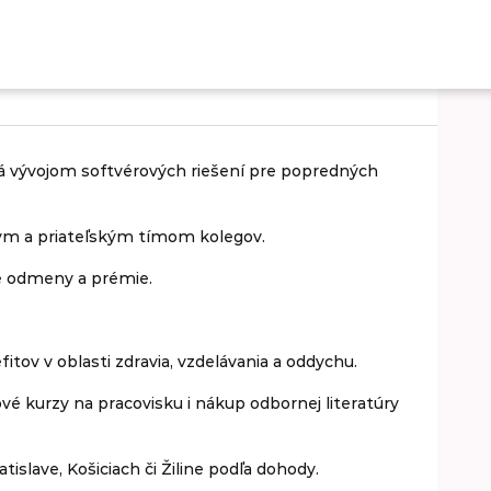
analytik - migrácia softvéru
erá vývojom softvérových riešení pre popredných
ym a priateľským tímom kolegov.
e odmeny a prémie.
v v oblasti zdravia, vzdelávania a oddychu.
ové kurzy na pracovisku i nákup odbornej literatúry
islave, Košiciach či Žiline podľa dohody.