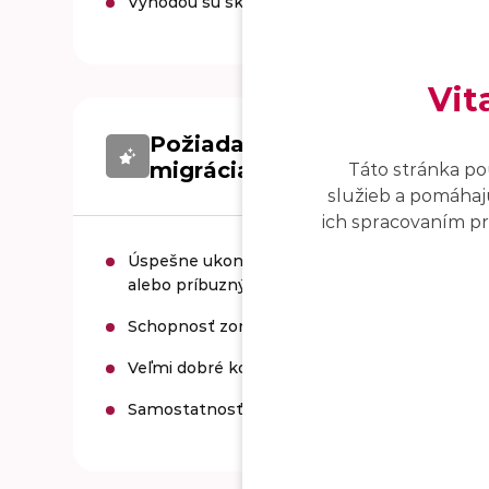
Výhodou sú skúsenosti s VBA a migráciou dát
Vit
Požiadavky pre pracovnú pozí
migrácia softvéru
Táto stránka po
služieb a pomáhajú
ich spracovaním pro
Úspešne ukončené VŠ vzdelanie I. , II. stupňa
alebo príbuzných odborov.
Schopnosť zorientovať sa v technickej oblast
Veľmi dobré komunikačné schopnosti v nem
Samostatnosť, presnosť , zodpovednosť, flexib