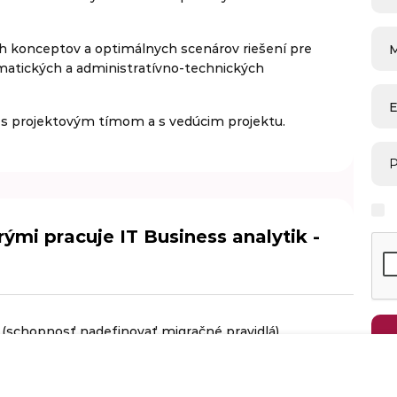
h konceptov a optimálnych scenárov riešení pre
ematických a administratívno-technických
E
 s projektovým tímom a s vedúcim projektu.
P
rými pracuje IT Business analytik -
 (schopnosť nadefinovať migračné pravidlá).