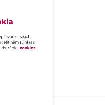
akia
epšovanie našich
udeliť nám súhlas s
 podstránke
cookies
.