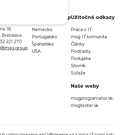
ife Slovakia
msg life Group
Užitočné odkazy
ná 18
Nemecko
Práca v IT
 Bratislava
Portugalsko
msg IT komunita
32 221 270
Španielsko
Články
sk@msg.group
USA
Podcasty
Podujatia
Slovník
Súťaže
Naše weby
msgprogramator.sk
msgtester.sk
ch údajov
Impressum
Odhlásenie sa z msg IT komunity