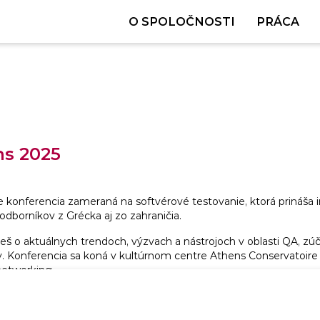
O SPOLOČNOSTI
PRÁCA
s 2025
e konferencia zameraná na softvérové testovanie, ktorá prináša i
dborníkov z Grécka aj zo zahraničia.
eš o aktuálnych trendoch, výzvach a nástrojoch v oblasti QA, zúča
. Konferencia sa koná v kultúrnom centre Athens Conservatoire
networking.
ns Conservatoire, Vasileos Georgiou B 17-19, Atény, Grécko