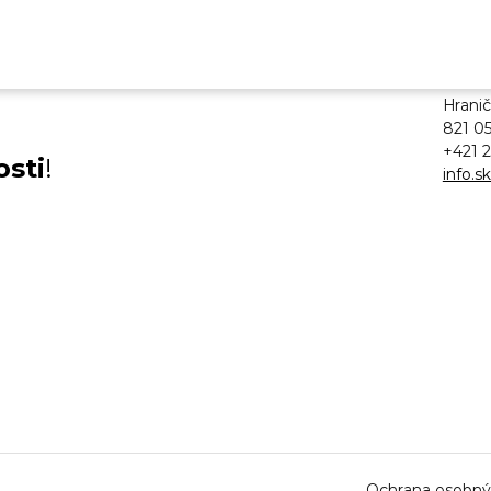
msg l
Hranič
821 05
+421 2
osti
!
info.
Ochrana osobný