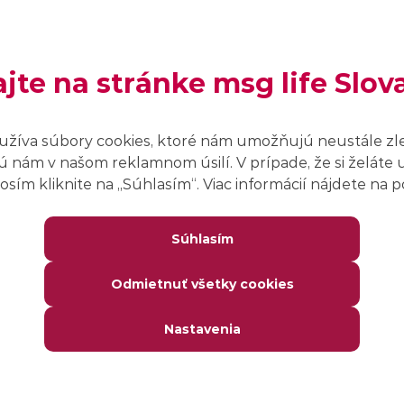
Miesto konania:
ajte na stránke msg life Slov
Grécko
užíva súbory cookies, ktoré nám umožňujú neustále zl
 nám v našom reklamnom úsilí. V prípade, že si želáte 
sím kliknite na ,,Súhlasím“. Viac informácií nájdete na
thens.gr
Súhlasím
o evente nájdeš na webovej stránke organizátora.
Odmietnuť všetky cookies
Nastavenia