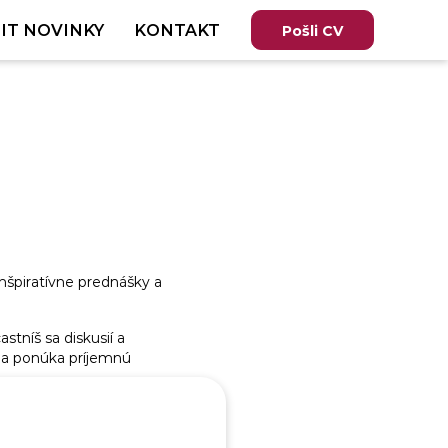
IT NOVINKY
KONTAKT
Pošli CV
nšpiratívne prednášky a
stníš sa diskusií a
 a ponúka príjemnú