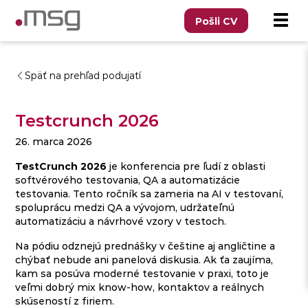
Pošli CV
Späť na prehľad podujatí
Testcrunch 2026
26. marca 2026
TestCrunch 2026
je konferencia pre ľudí z oblasti
softvérového testovania, QA a automatizácie
testovania. Tento ročník sa zameria na AI v testovaní,
spoluprácu medzi QA a vývojom, udržateľnú
automatizáciu a návrhové vzory v testoch.
Na pódiu odznejú prednášky v češtine aj angličtine a
chýbať nebude ani panelová diskusia. Ak ťa zaujíma,
kam sa posúva moderné testovanie v praxi, toto je
veľmi dobrý mix know-how, kontaktov a reálnych
skúseností z firiem.