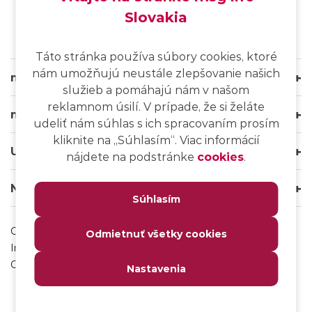
Slovakia
Táto stránka používa súbory cookies, ktoré
nám umožňujú neustále zlepšovanie našich
msg life Slovakia
služieb a pomáhajú nám v našom
reklamnom úsilí. V prípade, že si želáte
msg life Group
udeliť nám súhlas s ich spracovaním prosím
kliknite na ,,Súhlasím“. Viac informácií
Užitočné odkazy
nájdete na podstránke
cookies
.
Naše weby
Súhlasím
Ochrana osobných údajov
Odmietnuť všetky cookies
Impressum
Odhlásenie sa z msg IT komunity
Nastavenia