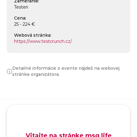
Zameranie:
Testeri
Cena:
25 - 224 €
Webová stránka:
https://www.testcrunch.cz/
Detailné informácie o evente nájdeš na webovej
ⓘ
stránke organizátora.
SK
/
EN
/
DE
Vitajte na stránke msg life