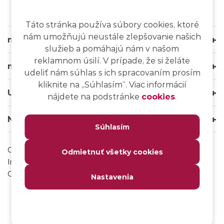
Táto stránka používa súbory cookies, ktoré
nám umožňujú neustále zlepšovanie našich
msg life Slovakia
služieb a pomáhajú nám v našom
reklamnom úsilí. V prípade, že si želáte
msg life Group
udeliť nám súhlas s ich spracovaním prosím
kliknite na ,,Súhlasím“. Viac informácií
Užitočné odkazy
nájdete na podstránke
cookies
.
Naše weby
Súhlasím
Ochrana osobných údajov
Odmietnuť všetky cookies
Impressum
Odhlásenie sa z msg IT komunity
Nastavenia