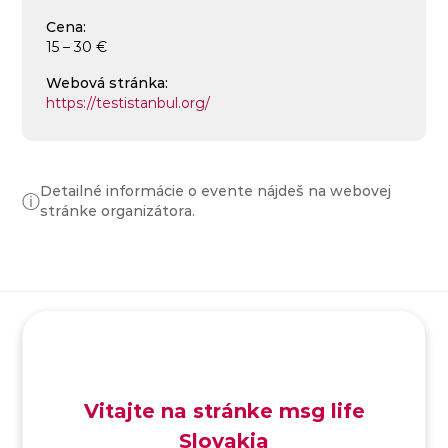
Cena:
15 – 30 €
Webová stránka:
https://testistanbul.org/
Detailné informácie o evente nájdeš na webovej
ⓘ
stránke organizátora.
SK
/
EN
/
DE
Vitajte na stránke msg life
Slovakia