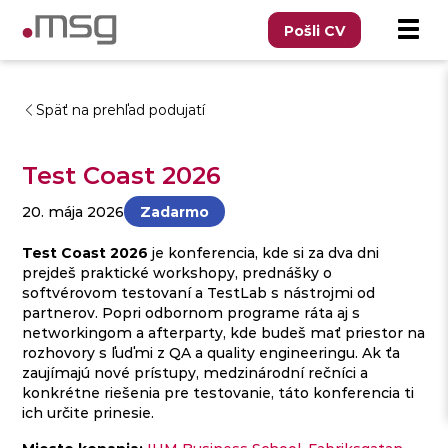
Pošli CV
Späť na prehľad podujatí
Test Coast 2026
20. mája 2026
Zadarmo
Test Coast 2026
je konferencia, kde si za dva dni
prejdeš praktické workshopy, prednášky o
softvérovom testovaní a TestLab s nástrojmi od
partnerov. Popri odbornom programe ráta aj s
networkingom a afterparty, kde budeš mať priestor na
rozhovory s ľuďmi z QA a quality engineeringu. Ak ťa
zaujímajú nové prístupy, medzinárodní rečníci a
konkrétne riešenia pre testovanie, táto konferencia ti
ich určite prinesie.