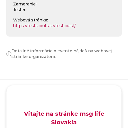
Zameranie:
Testeri
Webová stránka:
https://testscouts.se/testcoast/
Detailné informácie o evente nájdeš na webovej
ⓘ
stránke organizátora.
SK
/
EN
/
DE
Vitajte na stránke msg life
Slovakia