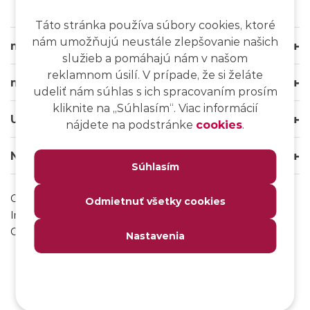
Táto stránka používa súbory cookies, ktoré
nám umožňujú neustále zlepšovanie našich
msg life Slovakia
služieb a pomáhajú nám v našom
reklamnom úsilí. V prípade, že si želáte
msg life Group
udeliť nám súhlas s ich spracovaním prosím
kliknite na ,,Súhlasím“. Viac informácií
Užitočné odkazy
nájdete na podstránke
cookies
.
Naše weby
Súhlasím
Ochrana osobných údajov
Odmietnuť všetky cookies
Impressum
Odhlásenie sa z msg IT komunity
Nastavenia