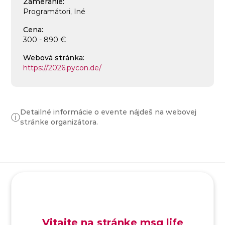
Zameranie:
Programátori, Iné
Cena:
300 - 890 €
Webová stránka:
https://2026.pycon.de/
Detailné informácie o evente nájdeš na webovej
ⓘ
stránke organizátora.
SK
/
EN
/
DE
Vitajte na stránke msg life