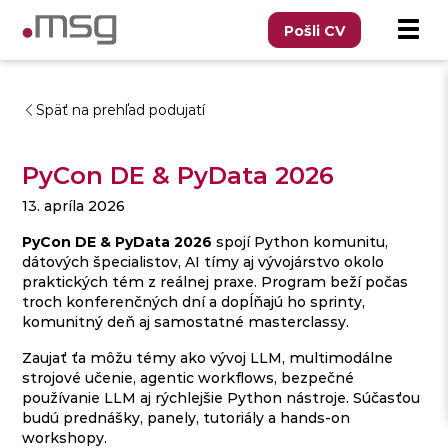
Pošli CV
Späť na prehľad podujatí
PyCon DE & PyData 2026
13. apríla 2026
PyCon DE & PyData 2026
spojí Python komunitu,
dátových špecialistov, AI tímy aj vývojárstvo okolo
praktických tém z reálnej praxe. Program beží počas
troch konferenčných dní a dopĺňajú ho sprinty,
komunitný deň aj samostatné masterclassy.
Zaujať ťa môžu témy ako vývoj LLM, multimodálne
strojové učenie, agentic workflows, bezpečné
používanie LLM aj rýchlejšie Python nástroje. Súčasťou
budú prednášky, panely, tutoriály a hands-on
workshopy.