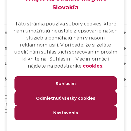
Slovakia
Táto stránka používa súbory cookies, ktoré
nám umožňujú neustále zlepšovanie našich
msg life Slovakia
služieb a pomáhajú nám v našom
reklamnom úsilí. V prípade, že si želáte
msg life Group
udeliť nám súhlas s ich spracovaním prosím
kliknite na ,,Súhlasím“. Viac informácií
Užitočné odkazy
nájdete na podstránke
cookies
.
Naše weby
Súhlasím
Ochrana osobných údajov
Odmietnuť všetky cookies
Impressum
Odhlásenie sa z msg IT komunity
Nastavenia