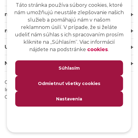
Táto stránka používa súbory cookies, ktoré
nám umožňujú neustále zlepšovanie našich
msg life Slovakia
služieb a pomáhajú nám v našom
reklamnom úsilí. V prípade, že si želáte
msg life Group
udeliť nám súhlas s ich spracovaním prosím
kliknite na ,,Súhlasím“. Viac informácií
Užitočné odkazy
nájdete na podstránke
cookies
.
Naše weby
Súhlasím
Ochrana osobných údajov
Odmietnuť všetky cookies
Impressum
Odhlásenie sa z msg IT komunity
Nastavenia