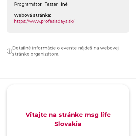
Programátori, Testeri, Iné
Webová stránka:
https://www.profesiadays.sk/
Detailné informácie o evente nájdeš na webovej
ⓘ
stránke organizátora.
SK
/
EN
/
DE
Vitajte na stránke msg life
Slovakia