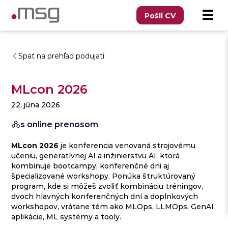
Pošli CV
Späť na prehľad podujatí
MLcon 2026
22. júna 2026
s online prenosom
MLcon 2026
je konferencia venovaná strojovému
učeniu, generatívnej AI a inžinierstvu AI, ktorá
kombinuje bootcampy, konferenčné dni aj
špecializované workshopy. Ponúka štruktúrovaný
program, kde si môžeš zvoliť kombináciu tréningov,
dvoch hlavných konferenčných dní a doplnkových
workshopov, vrátane tém ako MLOps, LLMOps, GenAI
aplikácie, ML systémy a tooly.