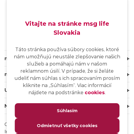
SK
/
EN
/
DE
Vitajte na stránke msg life
Slovakia
Táto stránka používa súbory cookies, ktoré
nám umožňujú neustále zlepšovanie našich
msg life Slovakia
služieb a pomáhajú nám v našom
reklamnom úsilí. V prípade, že si želáte
msg life Group
udeliť nám súhlas s ich spracovaním prosím
kliknite na ,,Súhlasím“. Viac informácií
Užitočné odkazy
nájdete na podstránke
cookies
.
Naše weby
Súhlasím
Ochrana osobných údajov
Odmietnuť všetky cookies
Impressum